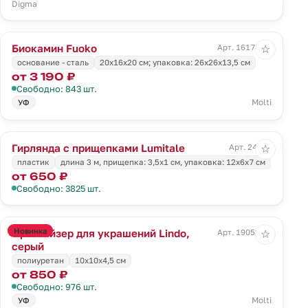
Digma
Биокамин Fuoko
Арт. 16178.30
☆
основание - сталь
20х16x20 см; упаковка: 26x26x13,5 см
от 3 190 ₽
Свободно: 843 шт.
Molti
УФ
Гирлянда с прищепками Lumitale
Арт. 24056
☆
пластик
длина 3 м, прищепка: 3,5х1 см, упаковка: 12х6х7 см
от 650 ₽
Свободно: 3825 шт.
Новинка
Органайзер для украшений Lindo,
Арт. 19052.10
☆
серый
полиуретан
10x10x4,5 см
от 850 ₽
Свободно: 976 шт.
Molti
УФ