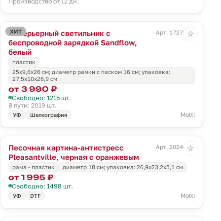
Производство от 12 дн.
ХИТ
Интерьерный светильник с
Арт. 17279.60
☆
беспроводной зарядкой Sandflow,
белый
пластик
25x9,6x26 см; диаметр рамки с песком 16 см; упаковка:
27,5x10x26,9 см
от 3 990 ₽
Свободно: 1215 шт.
В пути: 2019 шт.
Molti
УФ
Шелкография
Песочная картина-антистресс
Арт. 20244.03
☆
Pleasantville, черная с оранжевым
рама - пластик
диаметр 18 см; упаковка: 26,9x23,2x5,1 см
от 1 995 ₽
Свободно: 1498 шт.
Molti
УФ
DTF