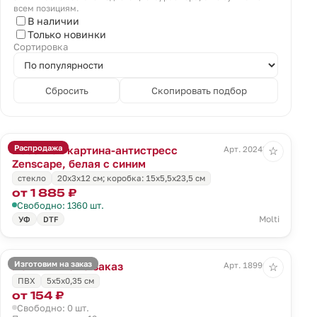
всем позициям.
В наличии
Только новинки
Сортировка
Сбросить
Скопировать подбор
Распродажа
Песочная картина-антистресс
Арт. 20243.64
☆
Zenscape, белая с синим
стекло
20х3х12 см; коробка: 15х5,5х23,5 см
от 1 885 ₽
Свободно: 1360 шт.
Molti
УФ
DTF
Изготовим на заказ
Магнит Info на заказ
Арт. 18996.01
☆
ПВХ
5х5х0,35 см
от 154 ₽
Свободно: 0 шт.