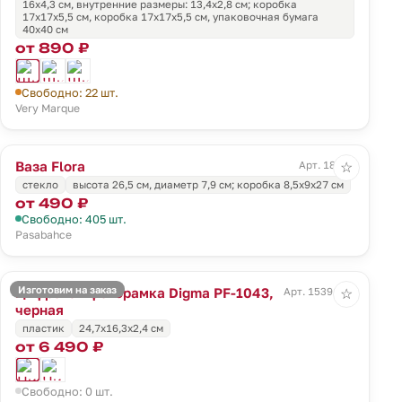
16х4,3 см, внутренние размеры: 13,4x2,8 см; коробка
17х17х5,5 см, коробка 17х17х5,5 см, упаковочная бумага
40х40 см
от 890 ₽
Свободно: 22 шт.
Very Marque
Ваза Flora
Арт. 18007
☆
стекло
высота 26,5 см, диаметр 7,9 см; коробка 8,5x9x27 см
от 490 ₽
Свободно: 405 шт.
Pasabahce
Изготовим на заказ
Цифровая фоторамка Digma PF-1043,
Арт. 15391.30
☆
черная
пластик
24,7х16,3х2,4 см
от 6 490 ₽
Свободно: 0 шт.