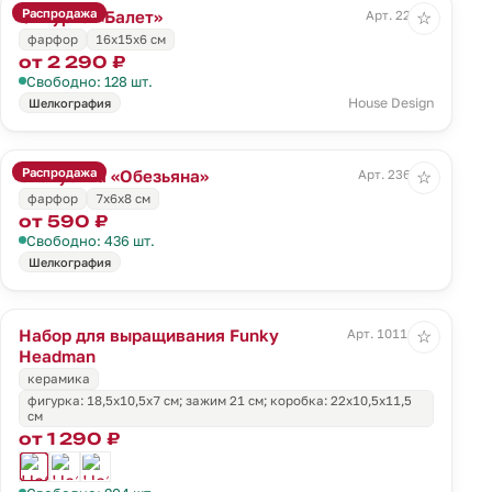
Распродажа
Фигурка «Балет»
Арт. 22419
☆
фарфор
16х15х6 см
от 2 290 ₽
Свободно: 128 шт.
House Design
Шелкография
Распродажа
Статуэтка «Обезьяна»
Арт. 236167
☆
фарфор
7х6х8 см
от 590 ₽
Свободно: 436 шт.
Шелкография
Набор для выращивания Funky
Арт. 10111.01
☆
Headman
керамика
фигурка: 18,5х10,5х7 см; зажим 21 см; коробка: 22х10,5х11,5
см
от 1 290 ₽