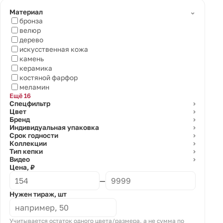
⌄
Материал
бронза
велюр
дерево
искусственная кожа
камень
керамика
костяной фарфор
меламин
Ещё 16
Спецфильтр
⌄
Цвет
⌄
Бренд
⌄
Индивидуальная упаковка
⌄
Срок годности
⌄
Коллекции
⌄
Тип кепки
⌄
Видео
⌄
Цена, ₽
—
Нужен тираж, шт
Учитывается остаток одного цвета/размера, а не сумма по