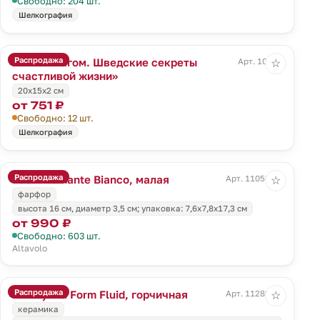
Свободно: 204 шт.
Шелкография
Распродажа
Книга «Лагом. Шведские секреты
Арт. 10350
☆
счастливой жизни»
20х15х2 см
от 751 ₽
Свободно: 12 шт.
Шелкография
Распродажа
Ваза Diamante Bianco, малая
Арт. 11052.60
☆
фарфор
высота 16 см, диаметр 3,5 см; упаковка: 7,6x7,8x17,3 см
от 990 ₽
Свободно: 603 шт.
Altavolo
Распродажа
Шкатулка Form Fluid, горчичная
Арт. 11289.85
☆
керамика