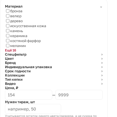
⌄
Материал
бронза
велюр
дерево
искусственная кожа
камень
керамика
костяной фарфор
меламин
Ещё 16
Спецфильтр
⌄
Цвет
⌄
Бренд
⌄
Индивидуальная упаковка
⌄
Срок годности
⌄
Коллекции
⌄
Тип кепки
⌄
Видео
⌄
Цена, ₽
—
Нужен тираж, шт
Учитывается остаток одного цвета/размера, а не сумма по