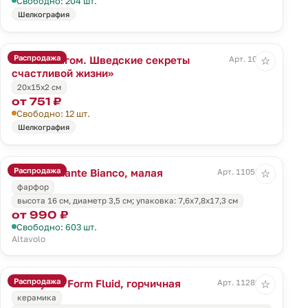
Свободно: 204 шт.
Шелкография
Распродажа
Книга «Лагом. Шведские секреты
Арт. 10350
☆
счастливой жизни»
20х15х2 см
от 751 ₽
Свободно: 12 шт.
Шелкография
Распродажа
Ваза Diamante Bianco, малая
Арт. 11052.60
☆
фарфор
высота 16 см, диаметр 3,5 см; упаковка: 7,6x7,8x17,3 см
от 990 ₽
Свободно: 603 шт.
Altavolo
Распродажа
Шкатулка Form Fluid, горчичная
Арт. 11289.85
☆
керамика