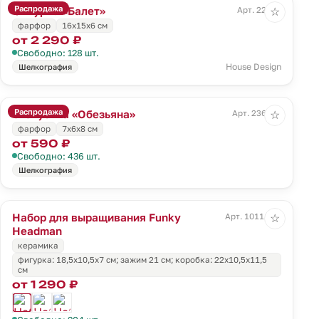
Распродажа
Фигурка «Балет»
Арт. 22419
☆
фарфор
16х15х6 см
от 2 290 ₽
Свободно: 128 шт.
House Design
Шелкография
Распродажа
Статуэтка «Обезьяна»
Арт. 236167
☆
фарфор
7х6х8 см
от 590 ₽
Свободно: 436 шт.
Шелкография
Набор для выращивания Funky
Арт. 10111.01
☆
Headman
керамика
фигурка: 18,5х10,5х7 см; зажим 21 см; коробка: 22х10,5х11,5
см
от 1 290 ₽