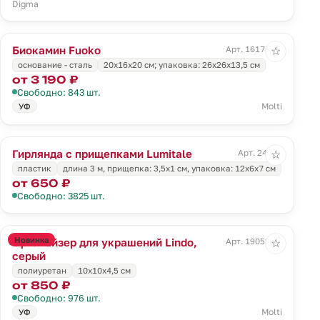
Digma
Биокамин Fuoko
Арт. 16178.30
☆
основание - сталь
20х16x20 см; упаковка: 26x26x13,5 см
от 3 190 ₽
Свободно: 843 шт.
Molti
УФ
Гирлянда с прищепками Lumitale
Арт. 24056
☆
пластик
длина 3 м, прищепка: 3,5х1 см, упаковка: 12х6х7 см
от 650 ₽
Свободно: 3825 шт.
Новинка
Органайзер для украшений Lindo,
Арт. 19052.10
☆
серый
полиуретан
10x10x4,5 см
от 850 ₽
Свободно: 976 шт.
Molti
УФ