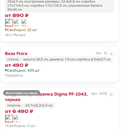
16х4,3 см, внутренние размеры: 13,4x2,8 см; коробка
17х17х5,5 см, коробка 17х17х5,5 см, упаковочная бумага
40х40 см
от 890 ₽
Свободно: 22 шт.
Very Marque
Ваза Flora
Арт. 18007
☆
стекло
высота 26,5 см, диаметр 7,9 см; коробка 8,5x9x27 см
от 490 ₽
Свободно: 405 шт.
Pasabahce
Изготовим на заказ
Цифровая фоторамка Digma PF-1043,
Арт. 15391.30
☆
черная
пластик
24,7х16,3х2,4 см
от 6 490 ₽
Свободно: 0 шт.