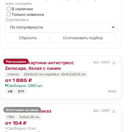
всем позициям.
В наличии
Только новинки
Сортировка
Сбросить
Скопировать подбор
Распродажа
Песочная картина-антистресс
Арт. 20243.64
☆
Zenscape, белая с синим
стекло
20х3х12 см; коробка: 15х5,5х23,5 см
от 1 885 ₽
Свободно: 1360 шт.
Molti
УФ
DTF
Изготовим на заказ
Магнит Info на заказ
Арт. 18996.01
☆
ПВХ
5х5х0,35 см
от 154 ₽
Свободно: 0 шт.