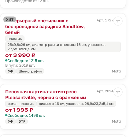
Производство от 12 дн.
ХИТ
Интерьерный светильник с
Арт. 17279.60
☆
беспроводной зарядкой Sandflow,
белый
пластик
25x9,6x26 см; диаметр рамки с песком 16 см; упаковка:
27,5x10x26,9 см
от 3 990 ₽
Свободно: 1215 шт.
В пути: 2019 шт.
Molti
УФ
Шелкография
Песочная картина-антистресс
Арт. 20244.03
☆
Pleasantville, черная с оранжевым
рама - пластик
диаметр 18 см; упаковка: 26,9x23,2x5,1 см
от 1 995 ₽
Свободно: 1498 шт.
Molti
УФ
DTF