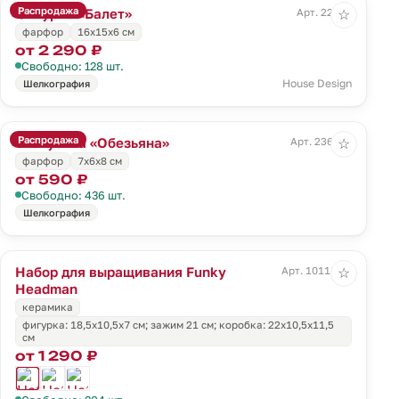
Распродажа
Фигурка «Балет»
Арт. 22419
☆
фарфор
16х15х6 см
от 2 290 ₽
Свободно: 128 шт.
House Design
Шелкография
Распродажа
Статуэтка «Обезьяна»
Арт. 236167
☆
фарфор
7х6х8 см
от 590 ₽
Свободно: 436 шт.
Шелкография
Набор для выращивания Funky
Арт. 10111.01
☆
Headman
керамика
фигурка: 18,5х10,5х7 см; зажим 21 см; коробка: 22х10,5х11,5
см
от 1 290 ₽