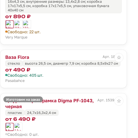
16х4,3 см, внутренние размеры: 13,4x2,8 см; коробка
17х17х5,5 см, коробка 17х17х5,5 см, упаковочная бумага
40х40 см
от 890 ₽
Свободно: 22 шт.
Very Marque
Ваза Flora
Арт. 18007
☆
стекло
высота 26,5 см, диаметр 7,9 см; коробка 8,5x9x27 см
от 490 ₽
Свободно: 405 шт.
Pasabahce
Изготовим на заказ
Цифровая фоторамка Digma PF-1043,
Арт. 15391.30
☆
черная
пластик
24,7х16,3х2,4 см
от 6 490 ₽
Свободно: 0 шт.