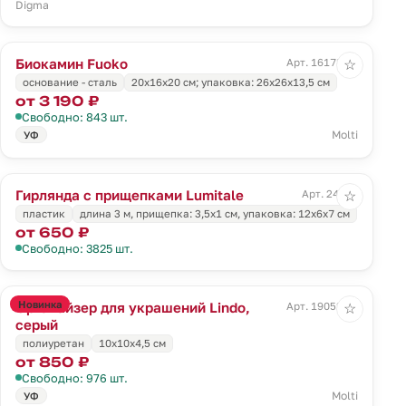
Digma
Биокамин Fuoko
Арт. 16178.30
☆
основание - сталь
20х16x20 см; упаковка: 26x26x13,5 см
от 3 190 ₽
Свободно: 843 шт.
Molti
УФ
Гирлянда с прищепками Lumitale
Арт. 24056
☆
пластик
длина 3 м, прищепка: 3,5х1 см, упаковка: 12х6х7 см
от 650 ₽
Свободно: 3825 шт.
Новинка
Органайзер для украшений Lindo,
Арт. 19052.10
☆
серый
полиуретан
10x10x4,5 см
от 850 ₽
Свободно: 976 шт.
Molti
УФ