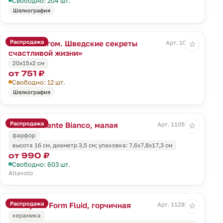
Свободно: 204 шт.
Шелкография
Распродажа
Книга «Лагом. Шведские секреты
Арт. 10350
☆
счастливой жизни»
20х15х2 см
от 751 ₽
Свободно: 12 шт.
Шелкография
Распродажа
Ваза Diamante Bianco, малая
Арт. 11052.60
☆
фарфор
высота 16 см, диаметр 3,5 см; упаковка: 7,6x7,8x17,3 см
от 990 ₽
Свободно: 603 шт.
Altavolo
Распродажа
Шкатулка Form Fluid, горчичная
Арт. 11289.85
☆
керамика