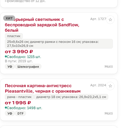
Производство от 12 дн.
ХИТ
Интерьерный светильник с
Арт. 17279.60
☆
беспроводной зарядкой Sandflow,
белый
пластик
25x9,6x26 см; диаметр рамки с песком 16 см; упаковка:
27,5x10x26,9 см
от 3 990 ₽
Свободно: 1215 шт.
В пути: 2019 шт.
Molti
УФ
Шелкография
Песочная картина-антистресс
Арт. 20244.03
☆
Pleasantville, черная с оранжевым
рама - пластик
диаметр 18 см; упаковка: 26,9x23,2x5,1 см
от 1 995 ₽
Свободно: 1498 шт.
Molti
УФ
DTF