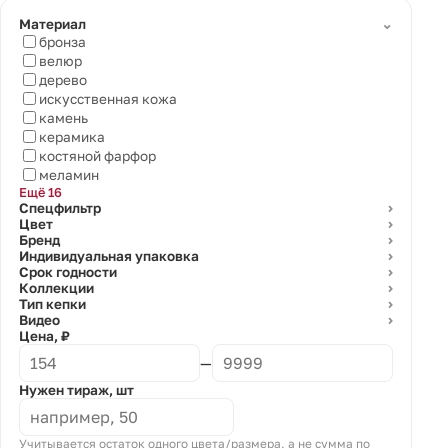
⌄
Материал
бронза
велюр
дерево
искусственная кожа
камень
керамика
костяной фарфор
меламин
Ещё 16
Спецфильтр
⌄
Цвет
⌄
Бренд
⌄
Индивидуальная упаковка
⌄
Срок годности
⌄
Коллекции
⌄
Тип кепки
⌄
Видео
⌄
Цена, ₽
—
Нужен тираж, шт
Учитывается остаток одного цвета/размера, а не сумма по