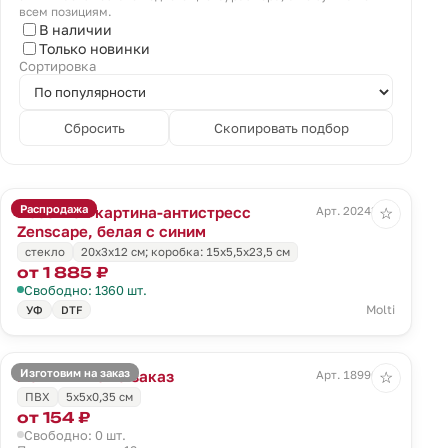
всем позициям.
В наличии
Только новинки
Сортировка
Сбросить
Скопировать подбор
Распродажа
Песочная картина-антистресс
Арт. 20243.64
☆
Zenscape, белая с синим
стекло
20х3х12 см; коробка: 15х5,5х23,5 см
от 1 885 ₽
Свободно: 1360 шт.
Molti
УФ
DTF
Изготовим на заказ
Магнит Info на заказ
Арт. 18996.01
☆
ПВХ
5х5х0,35 см
от 154 ₽
Свободно: 0 шт.