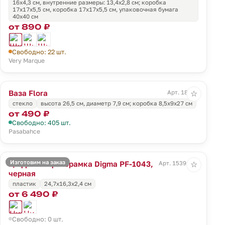
16х4,3 см, внутренние размеры: 13,4x2,8 см; коробка
17х17х5,5 см, коробка 17х17х5,5 см, упаковочная бумага
40х40 см
от 890 ₽
Свободно: 22 шт.
Very Marque
Ваза Flora
Арт. 18007
☆
стекло
высота 26,5 см, диаметр 7,9 см; коробка 8,5x9x27 см
от 490 ₽
Свободно: 405 шт.
Pasabahce
Изготовим на заказ
Цифровая фоторамка Digma PF-1043,
Арт. 15391.30
☆
черная
пластик
24,7х16,3х2,4 см
от 6 490 ₽
Свободно: 0 шт.