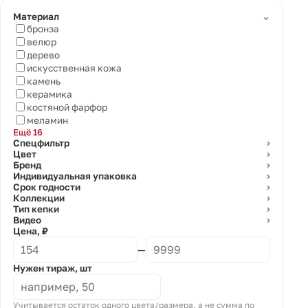
⌄
Материал
бронза
велюр
дерево
искусственная кожа
камень
керамика
костяной фарфор
меламин
Ещё 16
Спецфильтр
⌄
Цвет
⌄
Бренд
⌄
Индивидуальная упаковка
⌄
Срок годности
⌄
Коллекции
⌄
Тип кепки
⌄
Видео
⌄
Цена, ₽
—
Нужен тираж, шт
Учитывается остаток одного цвета/размера, а не сумма по