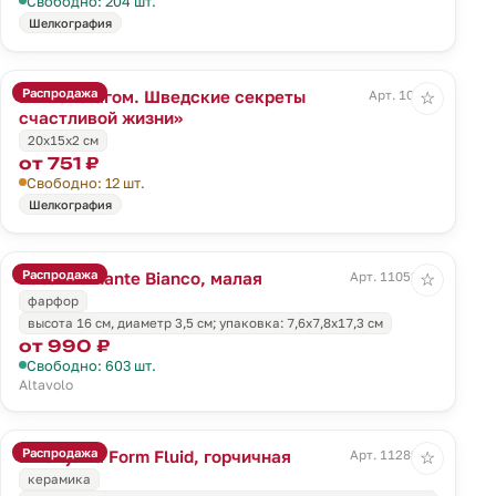
Свободно: 204 шт.
Шелкография
Распродажа
Книга «Лагом. Шведские секреты
Арт. 10350
☆
счастливой жизни»
20х15х2 см
от 751 ₽
Свободно: 12 шт.
Шелкография
Распродажа
Ваза Diamante Bianco, малая
Арт. 11052.60
☆
фарфор
высота 16 см, диаметр 3,5 см; упаковка: 7,6x7,8x17,3 см
от 990 ₽
Свободно: 603 шт.
Altavolo
Распродажа
Шкатулка Form Fluid, горчичная
Арт. 11289.85
☆
керамика