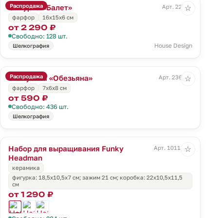
Распродажа
Фигурка «Балет»
Арт. 22419
☆
фарфор
16х15х6 см
от 2 290 ₽
Свободно: 128 шт.
House Design
Шелкография
Распродажа
Статуэтка «Обезьяна»
Арт. 236167
☆
фарфор
7х6х8 см
от 590 ₽
Свободно: 436 шт.
Шелкография
Набор для выращивания Funky
Арт. 10111.01
☆
Headman
керамика
фигурка: 18,5х10,5х7 см; зажим 21 см; коробка: 22х10,5х11,5
см
от 1 290 ₽