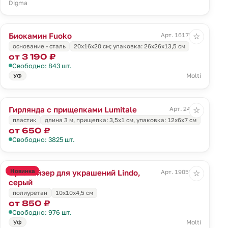
Digma
Биокамин Fuoko
Арт. 16178.30
☆
основание - сталь
20х16x20 см; упаковка: 26x26x13,5 см
от 3 190 ₽
Свободно: 843 шт.
Molti
УФ
Гирлянда с прищепками Lumitale
Арт. 24056
☆
пластик
длина 3 м, прищепка: 3,5х1 см, упаковка: 12х6х7 см
от 650 ₽
Свободно: 3825 шт.
Новинка
Органайзер для украшений Lindo,
Арт. 19052.10
☆
серый
полиуретан
10x10x4,5 см
от 850 ₽
Свободно: 976 шт.
Molti
УФ