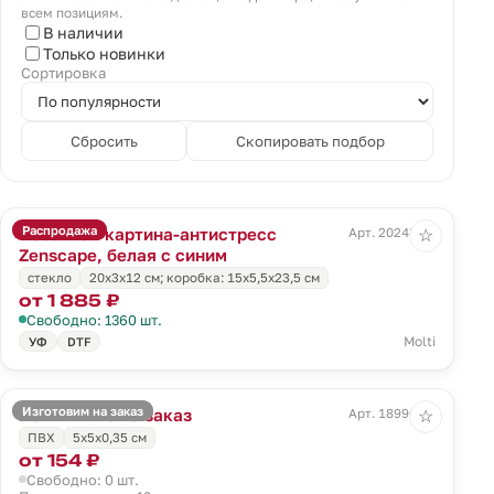
всем позициям.
В наличии
Только новинки
Сортировка
Сбросить
Скопировать подбор
Распродажа
Песочная картина-антистресс
Арт. 20243.64
☆
Zenscape, белая с синим
стекло
20х3х12 см; коробка: 15х5,5х23,5 см
от 1 885 ₽
Свободно: 1360 шт.
Molti
УФ
DTF
Изготовим на заказ
Магнит Info на заказ
Арт. 18996.01
☆
ПВХ
5х5х0,35 см
от 154 ₽
Свободно: 0 шт.