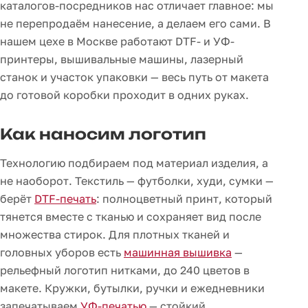
каталогов-посредников нас отличает главное: мы
не перепродаём нанесение, а делаем его сами. В
нашем цехе в Москве работают DTF- и УФ-
принтеры, вышивальные машины, лазерный
станок и участок упаковки — весь путь от макета
до готовой коробки проходит в одних руках.
Как наносим логотип
Технологию подбираем под материал изделия, а
не наоборот. Текстиль — футболки, худи, сумки —
берёт
DTF-печать
: полноцветный принт, который
тянется вместе с тканью и сохраняет вид после
множества стирок. Для плотных тканей и
головных уборов есть
машинная вышивка
—
рельефный логотип нитками, до 240 цветов в
макете. Кружки, бутылки, ручки и ежедневники
запечатываем
УФ-печатью
— стойкий