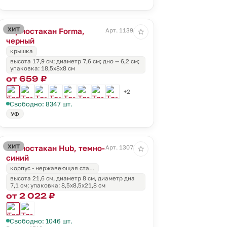
ХИТ
Термостакан Forma,
Арт. 11391.30
☆
черный
крышка
высота 17,9 см; диаметр 7,6 см; дно — 6,2 см;
упаковка: 18,5х8х8 см
от 659 ₽
+2
Свободно: 8347 шт.
УФ
ХИТ
Термостакан Hub, темно-
Арт. 13078.40
☆
синий
корпус - нержавеющая ста…
высота 21,6 см, диаметр 8 см, диаметр дна
7,1 см; упаковка: 8,5x8,5x21,8 см
от 2 022 ₽
Свободно: 1046 шт.