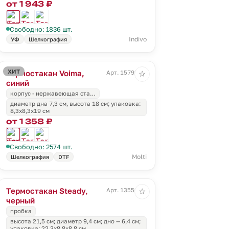
от 1 943 ₽
Свободно: 1836 шт.
Indivo
УФ
Шелкография
ХИТ
Термостакан Voima,
Арт. 15792.40
☆
синий
корпус - нержавеющая ста…
диаметр дна 7,3 см, высота 18 см; упаковка:
8,3x8,3x19 см
от 1 358 ₽
Свободно: 2574 шт.
Molti
Шелкография
DTF
Термостакан Steady,
Арт. 13556.30
☆
черный
пробка
высота 21,5 см; диаметр 9,4 см; дно — 6,4 см;
упаковка: 22,3х8,8х8,8 см