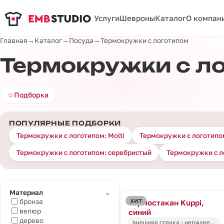
Услуги
Шевроны
Каталог
О компан
Главная
→
Каталог
→
Посуда
→
Термокружки с логотипом
Термокружки с л
☆
Подборка
ПОПУЛЯРНЫЕ ПОДБОРКИ
Термокружки с логотипом: Molti
Термокружки с логотипо
Термокружки с логотипом: серебристый
Термокружки с л
⌄
Материал
ХИТ
бронза
Термостакан Kuppi,
велюр
синий
дерево
внешняя стенка - нержаве…