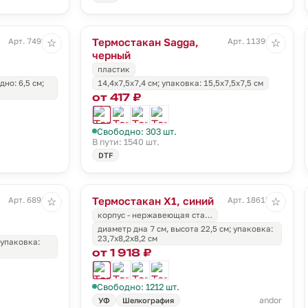
Термостакан Sagga,
Арт. 7498.16
Арт. 11390.30
☆
☆
черный
пластик
дно: 6,5 см;
14,4x7,5x7,4 см; упаковка: 15,5х7,5х7,5 см
от 417 ₽
Свободно: 303 шт.
В пути: 1540 шт.
DTF
Термостакан X1, синий
Арт. 6898.40
Арт. 18615.40
☆
☆
корпус - нержавеющая ста…
диаметр дна 7 см, высота 22,5 см; упаковка:
23,7х8,2х8,2 см
 упаковка:
от 1 918 ₽
Свободно: 1212 шт.
andor
УФ
Шелкография