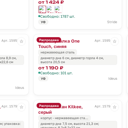
от 1 424 ₽
Свободно: 1787 шт.
Stride
УФ
Распродажа
Термобутылка One
Арт. 15953.60
Арт. 15956.40
☆
☆
Touch, синяя
нержавеющая сталь
ла 8,9 см,
диаметр дна 6 см, диаметр горла 4 см,
x22,6 см
высота 20,5 см
от 1 190 ₽
Свободно: 101 шт.
Ideus
УФ
Ideus
Распродажа
,
Термостакан Kilkee,
Арт. 15793.30
Арт. 15794.10
☆
☆
серый
корпус - нержавеющая ста…
см; упаковка:
диаметр дна 7,5 см, высота 21,3 см;
упаковка: 8,2x8,2x22 см