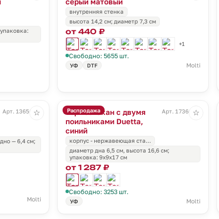
й
серый матовый
внутренняя стенка
высота 14,2 см; диаметр 7,3 см
от 440 ₽
 упаковка:
+1
Свободно: 5655 шт.
Molti
УФ
DTF
Распродажа
Термостакан с двумя
Арт. 13650.60
Арт. 17366.40
☆
☆
поильниками Duetta,
синий
корпус - нержавеющая ста…
дно — 6,4 см;
диаметр дна 6,5 см, высота 16,6 см;
упаковка: 9х9х17 см
от 1 287 ₽
Свободно: 3253 шт.
Molti
Molti
УФ