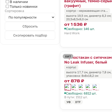
вакуумный, темно-серы
В наличии
(графит)
Только новинки
Сортировка
корпус - нержавеющая ста…
высота 19,5 см, диаметр 8,3 см;
20,5х8,5х9,0 см
от 1 536 ₽
Сбросить
Свободно: 146 шт.
Hard Work
Скопировать подбор
ХИТ
Термостакан с ситечком
No Leak Infuser, белый
корпус
высота 17,7 см, диаметр 7,8 см, 
упаковка: 8x8x18,2 см
от 878 ₽
Свободно: 6812 шт.
В пути: 1512 шт.
УФ
DTF