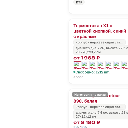
DTF
Термостакан X1 с
цветной кнопкой, синий
с красным
корпус - нержавеющая ста…
диаметр дна 7 см, высота 22,5 
23,7х8,2х8,2 см
от 1 968 ₽
Свободно: 1212 шт.
andor
Изготовим на заказ
Термокружка Protour
890, белая
корпус - нержавеющая ста…
диаметр дна 7,6 см, высота 23 
27х12х12 см
от 8 180 ₽