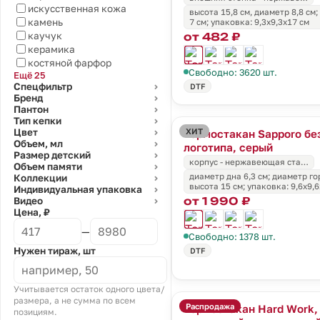
искусственная кожа
высота 15,8 см, диаметр 8,8 см
камень
7 см; упаковка: 9,3x9,3x17 см
от 482 ₽
каучук
керамика
костяной фарфор
Свободно: 3620 шт.
Ещё 25
Спецфильтр
DTF
⌄
Бренд
⌄
Пантон
⌄
Тип кепки
⌄
ХИТ
Цвет
Термостакан Sapporo бе
⌄
Объем, мл
⌄
логотипа, серый
Размер детский
⌄
корпус - нержавеющая ста…
Объем памяти
⌄
диаметр дна 6,3 см; диаметр гор
Коллекции
⌄
высота 15 см; упаковка: 9,6x9,6
Индивидуальная упаковка
⌄
от 1 990 ₽
Видео
⌄
Цена, ₽
—
Свободно: 1378 шт.
Нужен тираж, шт
DTF
Учитывается остаток одного цвета/
размера, а не сумма по всем
Распродажа
Термостакан Hard Work,
позициям.