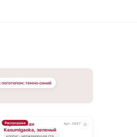
 логотипом: темно-синий
Распродажа
Термостакан
Арт. 16478.90
☆
Kasumigaoka, зеленый
корпус - нержавеющая ста…