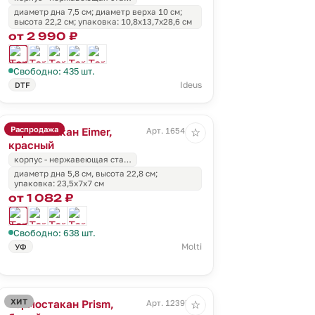
диаметр дна 7,5 см; диаметр верха 10 см;
высота 22,2 см; упаковка: 10,8x13,7x28,6 см
от 2 990 ₽
Свободно: 435 шт.
Ideus
DTF
Распродажа
Термостакан Eimer,
Арт. 16541.50
☆
красный
корпус - нержавеющая ста…
диаметр дна 5,8 см, высота 22,8 см;
упаковка: 23,5х7х7 см
от 1 082 ₽
Свободно: 638 шт.
Molti
УФ
ХИТ
Термостакан Prism,
Арт. 12395.60
☆