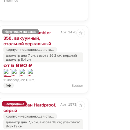
Thermos
Изготовим на заказ
Термостакан Tumbler
Арт. 14704.10
☆
350, вакуумный,
стальной зеркальный
корпус - нержавеющая ста…
диаметр дна 7 см, высота 16,2 см; верхний
диаметр 8,4 см
от 5 690 ₽
Свободно: 0 шт.
Bobber
УФ
Распродажа
Термостакан Hardproof,
Арт. 15738.10
☆
серый
корпус - нержавеющая ста…
диаметр дна 7,5 см, высота 18 см; упаковка:
8x8x19 см