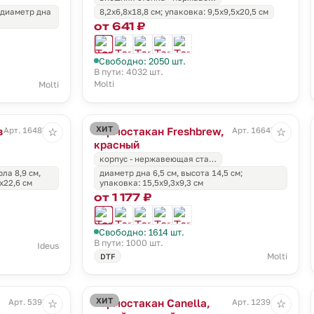
; диаметр дна
8,2х6,8х18,8 см; упаковка: 9,5x9,5x20,5 см
от 641 ₽
Свободно: 2050 шт.
В пути: 4032 шт.
Molti
Molti
ХИТ
з
Термостакан Freshbrew,
Арт. 16485.10
Арт. 16647.50
☆
☆
красный
корпус - нержавеющая ста…
ла 8,9 см,
диаметр дна 6,5 см, высота 14,5 см;
x22,6 см
упаковка: 15,5х9,3х9,3 см
от 1 177 ₽
Свободно: 1614 шт.
В пути: 1000 шт.
Ideus
Molti
DTF
ХИТ
Термостакан Canella,
Арт. 5393.30
Арт. 12394.11
☆
☆