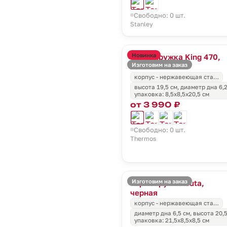
Свободно: 0 шт.
Stanley
Новинка
Термокружка King 470,
Изготовим на заказ
хаки
корпус - нержавеющая ста…
высота 19,5 см, диаметр дна 6,2
упаковка: 8,5х8,5х20,5 см
от 3 990 ₽
Свободно: 0 шт.
Thermos
Изготовим на заказ
Термокружка Juta,
черная
корпус - нержавеющая ста…
диаметр дна 6,5 см, высота 20,5
упаковка: 21,5х8,5х8,5 см