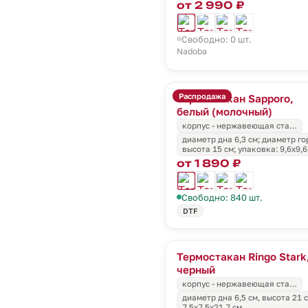
от 2 990 ₽
Свободно: 0 шт.
Nadoba
Распродажа
Термостакан Sapporo,
белый (молочный)
корпус - нержавеющая ста…
диаметр дна 6,3 см; диаметр гор
высота 15 см; упаковка: 9,6x9,6
от 1 890 ₽
Свободно: 840 шт.
DTF
Термостакан Ringo Stark
черный
корпус - нержавеющая ста…
диаметр дна 6,5 см, высота 21 
7,5x7,5x21,7 см