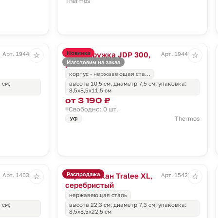
Thermos
Новинка
Термокружка JDP 300,
Арт. 19446.90
Арт. 19449.15
☆
☆
Изготовим на заказ
розовая
корпус - нержавеющая ста…
 см;
высота 10,5 см, диаметр 7,5 см; упаковка:
8,5х8,5х11,5 см
от 3 190 ₽
Свободно: 0 шт.
Thermos
УФ
Распродажа
Термостакан Tralee XL,
Арт. 14638.30
Арт. 15425.10
☆
☆
серебристый
нержавеющая сталь
 см;
высота 22,3 см; диаметр 7,3 см; упаковка:
8,5х8,5х22,5 см