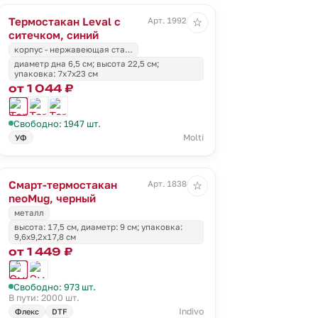
Термостакан Leval с
Арт. 19921.40
☆
ситечком, синий
корпус - нержавеющая ста…
диаметр дна 6,5 см; высота 22,5 см;
упаковка: 7x7x23 см
от 1 044 ₽
Свободно: 1947 шт.
Molti
УФ
Смарт-термостакан
Арт. 18386.30
☆
neoMug, черный
металл
высота: 17,5 см, диаметр: 9 см; упаковка:
9,6x9,2x17,8 см
от 1 449 ₽
Свободно: 973 шт.
В пути: 2000 шт.
Indivo
Флекс
DTF