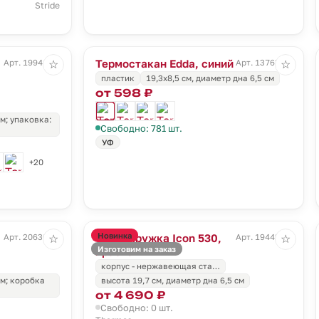
Stride
Термостакан Edda, синий
Арт. 19941.45
Арт. 13763.40
☆
☆
пластик
19,3х8,5 см, диаметр дна 6,5 см
от 598 ₽
см; упаковка:
Свободно: 781 шт.
УФ
+20
Новинка
Термокружка Icon 530,
Арт. 20630.60
Арт. 19442.50
☆
☆
Изготовим на заказ
красная
корпус - нержавеющая ста…
см; коробка
высота 19,7 см, диаметр дна 6,5 см
от 4 690 ₽
Свободно: 0 шт.