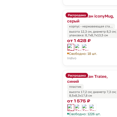
Распродажа
Термостакан iconyMug,
серый
корпус - нержавеющая ста…
высота 12,3 см, диаметр 8,3 см; 
упаковка: 8,7x8,7x13,5 см
от 1 428 ₽
Свободно: 18 шт.
Indivo
Распродажа
Термостакан Tralee,
синий
пластик
высота 17,2 см; диаметр 7,3 см;
8,5x8,3x17,8 см
от 1 575 ₽
Свободно: 1226 шт.