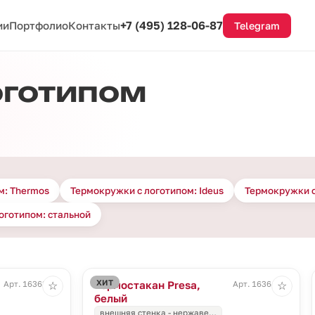
+7 (495) 128-06-87
ии
Портфолио
Контакты
Telegram
оготипом
м: Thermos
Термокружки с логотипом: Ideus
Термокружки с
оготипом: стальной
ХИТ
Термостакан Presa,
Арт. 16363.40
Арт. 16364.60
☆
☆
белый
внешняя стенка - нержаве…