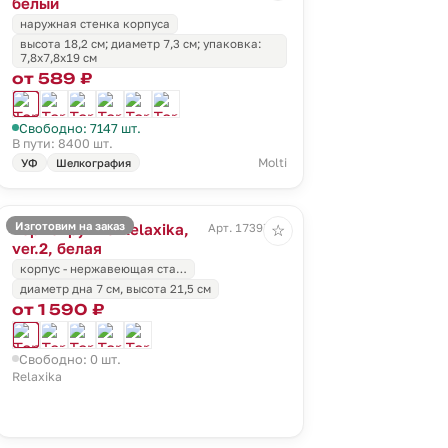
белый
наружная стенка корпуса
высота 18,2 см; диаметр 7,3 см; упаковка:
7,8x7,8x19 см
от 589 ₽
Свободно: 7147 шт.
В пути: 8400 шт.
Molti
УФ
Шелкография
Изготовим на заказ
Термокружка Relaxika,
Арт. 17397.60
☆
ver.2, белая
корпус - нержавеющая ста…
диаметр дна 7 см, высота 21,5 см
от 1 590 ₽
Свободно: 0 шт.
Relaxika