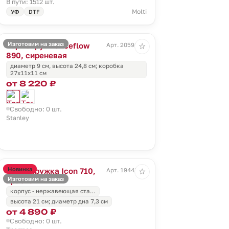
В пути: 1512 шт.
Molti
УФ
DTF
Изготовим на заказ
Термокружка Iceflow
Арт. 20598.77
☆
890, сиреневая
диаметр 9 см, высота 24,8 см; коробка
27х11х11 см
от 8 220 ₽
Свободно: 0 шт.
Stanley
Новинка
Термокружка Icon 710,
Арт. 19443.50
☆
Изготовим на заказ
красная
корпус - нержавеющая ста…
высота 21 см; диаметр дна 7,3 см
от 4 890 ₽
Свободно: 0 шт.