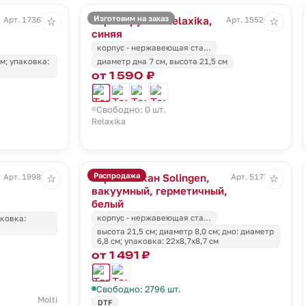
Изготовим на заказ
Термокружка Relaxika,
Арт. 17368.30
Арт. 15520.40
☆
☆
синяя
корпус - нержавеющая ста…
см; упаковка:
диаметр дна 7 см, высота 21,5 см
от 1 590 ₽
Свободно: 0 шт.
Relaxika
Распродажа
Термостакан Solingen,
Арт. 19983.30
Арт. 5175.60
☆
☆
вакуумный, герметичный,
белый
корпус - нержавеющая ста…
аковка:
высота 21,5 см; диаметр 8,0 см; дно: диаметр
6,8 см; упаковка: 22х8,7х8,7 см
от 1 491 ₽
Свободно: 2796 шт.
Molti
DTF