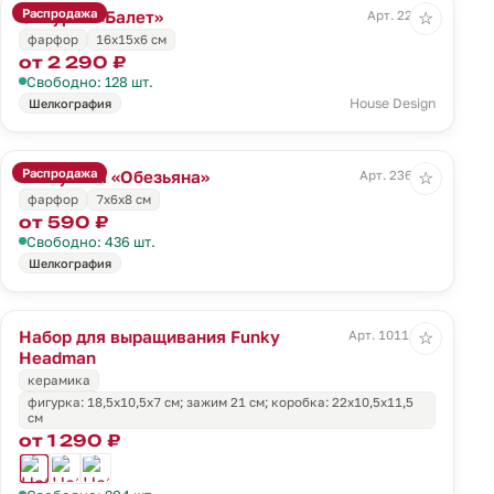
Распродажа
Фигурка «Балет»
Арт. 22419
☆
фарфор
16х15х6 см
от 2 290 ₽
Свободно: 128 шт.
House Design
Шелкография
Распродажа
Статуэтка «Обезьяна»
Арт. 236167
☆
фарфор
7х6х8 см
от 590 ₽
Свободно: 436 шт.
Шелкография
Набор для выращивания Funky
Арт. 10111.01
☆
Headman
керамика
фигурка: 18,5х10,5х7 см; зажим 21 см; коробка: 22х10,5х11,5
см
от 1 290 ₽