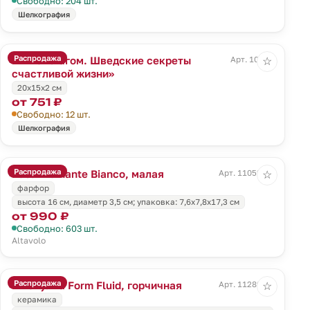
Свободно: 204 шт.
Шелкография
Распродажа
Книга «Лагом. Шведские секреты
Арт. 10350
☆
счастливой жизни»
20х15х2 см
от 751 ₽
Свободно: 12 шт.
Шелкография
Распродажа
Ваза Diamante Bianco, малая
Арт. 11052.60
☆
фарфор
высота 16 см, диаметр 3,5 см; упаковка: 7,6x7,8x17,3 см
от 990 ₽
Свободно: 603 шт.
Altavolo
Распродажа
Шкатулка Form Fluid, горчичная
Арт. 11289.85
☆
керамика