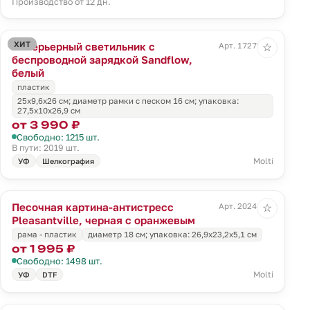
Производство от 12 дн.
ХИТ
Интерьерный светильник с
Арт. 17279.60
☆
беспроводной зарядкой Sandflow,
белый
пластик
25x9,6x26 см; диаметр рамки с песком 16 см; упаковка:
27,5x10x26,9 см
от 3 990 ₽
Свободно: 1215 шт.
В пути: 2019 шт.
Molti
УФ
Шелкография
Песочная картина-антистресс
Арт. 20244.03
☆
Pleasantville, черная с оранжевым
рама - пластик
диаметр 18 см; упаковка: 26,9x23,2x5,1 см
от 1 995 ₽
Свободно: 1498 шт.
Molti
УФ
DTF