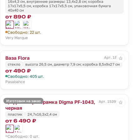
16х4,3 см, внутренние размеры: 13,4x2,8 см; коробка
17х17х5,5 см, коробка 17х17х5,5 см, упаковочная бумага
40х40 см
от 890 ₽
Свободно: 22 шт.
Very Marque
Ваза Flora
Арт. 18007
☆
стекло
высота 26,5 см, диаметр 7,9 см; коробка 8,5x9x27 см
от 490 ₽
Свободно: 405 шт.
Pasabahce
Изготовим на заказ
Цифровая фоторамка Digma PF-1043,
Арт. 15391.30
☆
черная
пластик
24,7х16,3х2,4 см
от 6 490 ₽
Свободно: 0 шт.