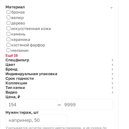
⌄
Материал
бронза
велюр
дерево
искусственная кожа
камень
керамика
костяной фарфор
меламин
Ещё 16
Спецфильтр
⌄
Цвет
⌄
Бренд
⌄
Индивидуальная упаковка
⌄
Срок годности
⌄
Коллекции
⌄
Тип кепки
⌄
Видео
⌄
Цена, ₽
—
Нужен тираж, шт
Учитывается остаток одного цвета/размера, а не сумма по