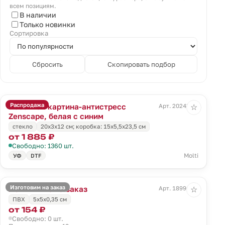
всем позициям.
В наличии
Только новинки
Сортировка
Сбросить
Скопировать подбор
Распродажа
Песочная картина-антистресс
Арт. 20243.64
☆
Zenscape, белая с синим
стекло
20х3х12 см; коробка: 15х5,5х23,5 см
от 1 885 ₽
Свободно: 1360 шт.
Molti
УФ
DTF
Изготовим на заказ
Магнит Info на заказ
Арт. 18996.01
☆
ПВХ
5х5х0,35 см
от 154 ₽
Свободно: 0 шт.