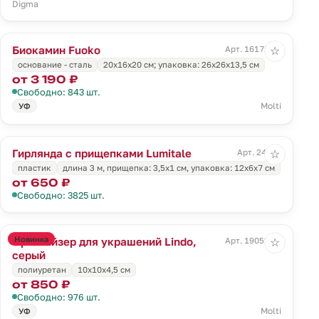
Digma
Биокамин Fuoko
Арт. 16178.30
☆
основание - сталь
20х16x20 см; упаковка: 26x26x13,5 см
от 3 190 ₽
Свободно: 843 шт.
Molti
УФ
Гирлянда с прищепками Lumitale
Арт. 24056
☆
пластик
длина 3 м, прищепка: 3,5х1 см, упаковка: 12х6х7 см
от 650 ₽
Свободно: 3825 шт.
Новинка
Органайзер для украшений Lindo,
Арт. 19052.10
☆
серый
полиуретан
10x10x4,5 см
от 850 ₽
Свободно: 976 шт.
Molti
УФ