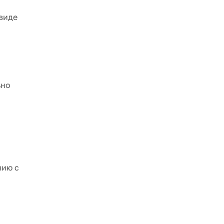
виде
ьно
нию с