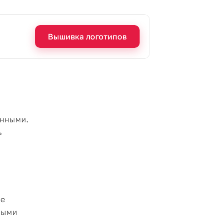
Вышивка логотипов
енными.
ь
ые
ными