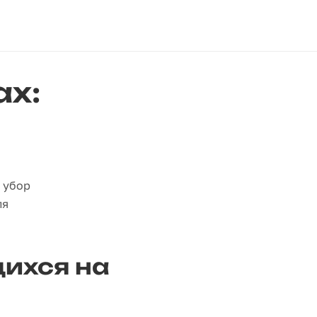
ах:
 убор
ля
ихся на