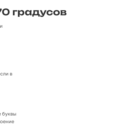
70 градусов
ки
сли в
е буквы
роение