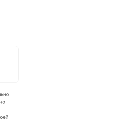
льно
 но
воей