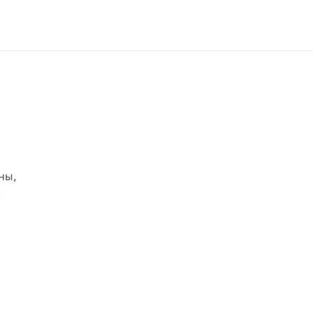
ны,
х