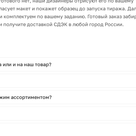
 готового нет, наши дизайнеры отрисуют его по вашему
ласует макет и покажет образец до запуска тиража. Да
и комплектуем по вашему заданию. Готовый заказ заби
и получите доставкой СДЭК в любой город России.
 или и на наш товар?
хожим ассортиментом?