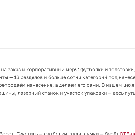
на заказ и корпоративный мерч: футболки и толстовки
ты — 13 разделов и больше сотни категорий под нанесе
репродаём нанесение, а делаем его сами. В нашем цехе
ины, лазерный станок и участок упаковки — весь путь
борот. Текстиль — футболки, худи, сумки — берёт
DTF-п