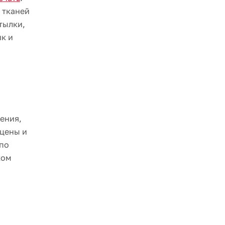
 тканей
тылки,
к и
ения,
 цены и
 по
ком