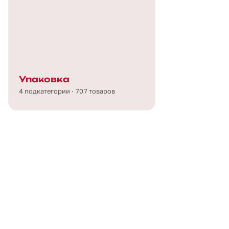
Упаковка
4 подкатегории · 707 товаров