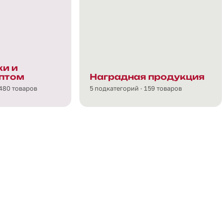
и и
птом
Наградная продукция
 480 товаров
5 подкатегорий · 159 товаров