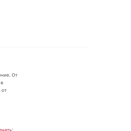
,
ние. От
 в
 от
ечать
: