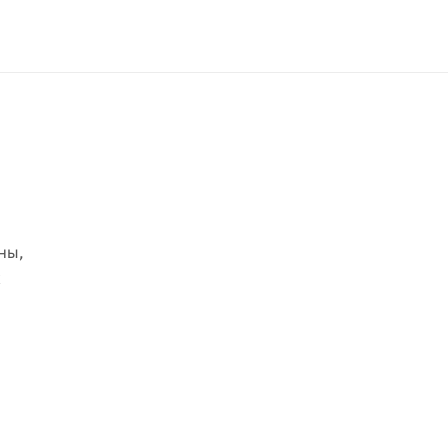
ны,
х