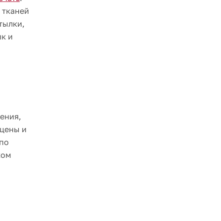
 тканей
тылки,
к и
ения,
 цены и
 по
ком