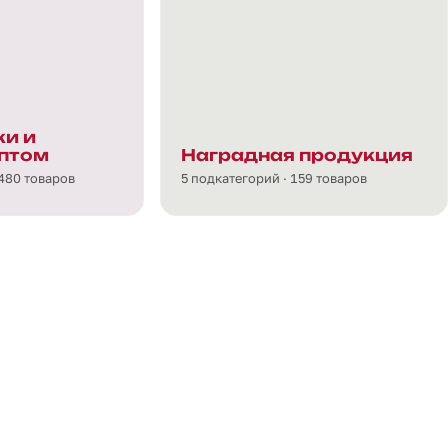
и и
птом
Наградная продукция
 480 товаров
5 подкатегорий · 159 товаров