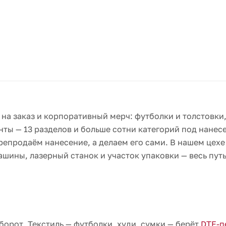
на заказ и корпоративный мерч: футболки и толстовки
ты — 13 разделов и больше сотни категорий под нанесе
репродаём нанесение, а делаем его сами. В нашем цехе
ины, лазерный станок и участок упаковки — весь путь
борот. Текстиль — футболки, худи, сумки — берёт
DTF-п