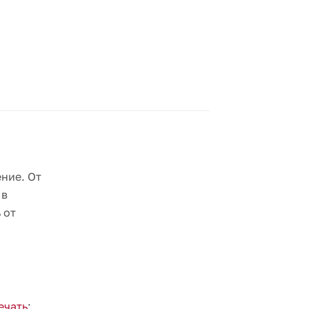
,
ние. От
 в
 от
ечать
: