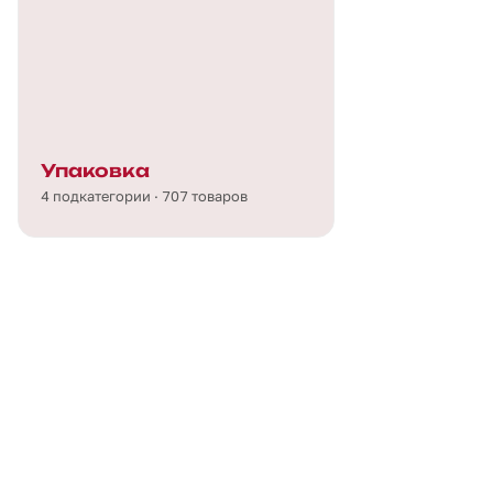
Упаковка
4 подкатегории · 707 товаров