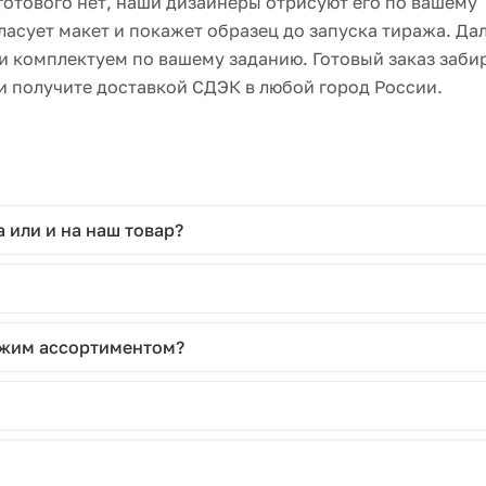
 готового нет, наши дизайнеры отрисуют его по вашему
ласует макет и покажет образец до запуска тиража. Да
и комплектуем по вашему заданию. Готовый заказ заби
и получите доставкой СДЭК в любой город России.
 или и на наш товар?
хожим ассортиментом?