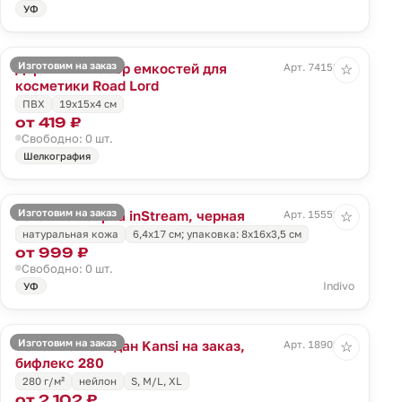
УФ
Изготовим на заказ
Дорожный набор емкостей для
Арт. 74152.00
☆
косметики Road Lord
ПВХ
19x15x4 см
от 419 ₽
Свободно: 0 шт.
Шелкография
Изготовим на заказ
Багажная бирка inStream, черная
Арт. 15552.30
☆
натуральная кожа
6,4х17 см; упаковка: 8х16х3,5 см
от 999 ₽
Свободно: 0 шт.
Indivo
УФ
Изготовим на заказ
Чехол на чемодан Kansi на заказ,
Арт. 18902.01
☆
бифлекс 280
280 г/м²
нейлон
S, M/L, XL
от 2 102 ₽