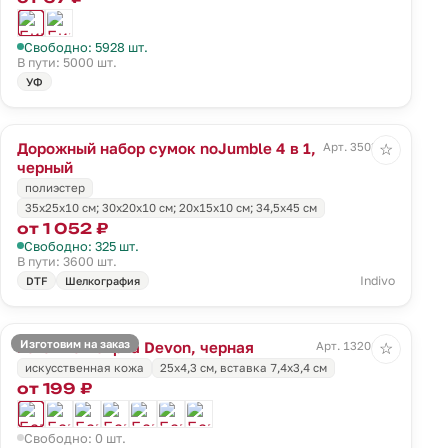
Свободно: 5928 шт.
В пути: 5000 шт.
УФ
Дорожный набор сумок noJumble 4 в 1,
Арт. 3503.30
☆
черный
полиэстер
35х25х10 см; 30х20х10 см; 20х15х10 см; 34,5х45 см
от 1 052 ₽
Свободно: 325 шт.
В пути: 3600 шт.
Indivo
DTF
Шелкография
Изготовим на заказ
Багажная бирка Devon, черная
Арт. 13201.30
☆
искусственная кожа
25х4,3 см, вставка 7,4x3,4 см
от 199 ₽
Свободно: 0 шт.