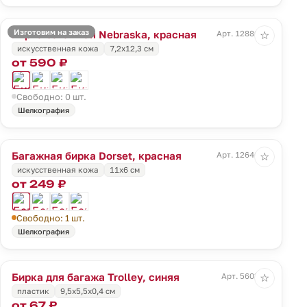
Изготовим на заказ
Бирка багажная Nebraska, красная
Арт. 12880.50
☆
искусственная кожа
7,2х12,3 см
от 590 ₽
Свободно: 0 шт.
Шелкография
Багажная бирка Dorset, красная
Арт. 12646.50
☆
искусственная кожа
11х6 см
от 249 ₽
Свободно: 1 шт.
Шелкография
Бирка для багажа Trolley, синяя
Арт. 5603.40
☆
пластик
9,5х5,5х0,4 см
от 67 ₽