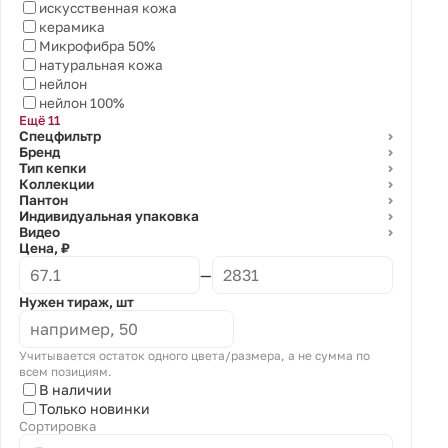
искусственная кожа
керамика
Микрофибра 50%
натуральная кожа
нейлон
нейлон 100%
Ещё 11
Спецфильтр
⌄
Бренд
⌄
Тип кепки
⌄
Коллекции
⌄
Пантон
⌄
Индивидуальная упаковка
⌄
Видео
⌄
Цена, ₽
—
Нужен тираж, шт
Учитывается остаток одного цвета/размера, а не сумма по
всем позициям.
В наличии
Только новинки
Сортировка