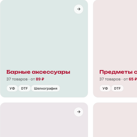
Барные аксессуары
Предметы 
37 товаров · от
89 ₽
37 товаров · от
65 ₽
УФ
DTF
Шелкография
УФ
DTF