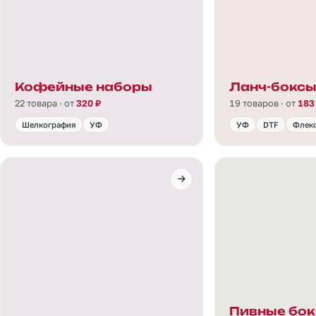
Кофейные наборы
Ланч-бокс
22 товара · от
320 ₽
19 товаров · от
183
Шелкография
УФ
УФ
DTF
Флек
Пивные бок