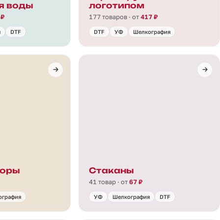
я воды
логотипом
 ₽
177 товаров · от
417 ₽
я
DTF
DTF
УФ
Шелкография
боры
Стаканы
41 товар · от
67 ₽
ография
УФ
Шелкография
DTF