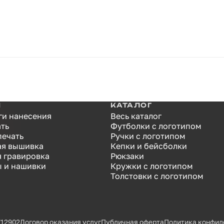
И
КАТАЛОГ
ги нанесения
Весь каталог
ать
Футболки с логотипом
печать
Ручки с логотипом
я вышивка
Кепки и бейсболки
я гравировка
Рюкзаки
 и нашивки
Кружки с логотипом
Толстовки с логотипом
712902
Договор оказания услуг
Публичная оферта
Политика конфид