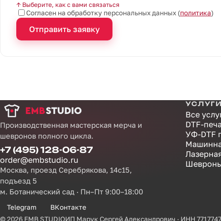
↑ Выберите, как с вами связаться
Согласен на обработку персональных данных (
политика
)
Отправить заявку
УСЛУГ
Все услу
DTF-печ
Производственная мастерская мерча и
УФ-DTF 
шевронов полного цикла.
Машинна
+7 (495) 128-06-87
Лазерна
order@embstudio.ru
Шевроны
Москва, проезд Серебрякова, 14с15,
подъезд 5
м. Ботанический сад · Пн–Пт 9:00–18:00
Telegram
ВКонтакте
© 2026 EMB STUDIO
ИП Марук Сергей Александрович · ИНН 771774