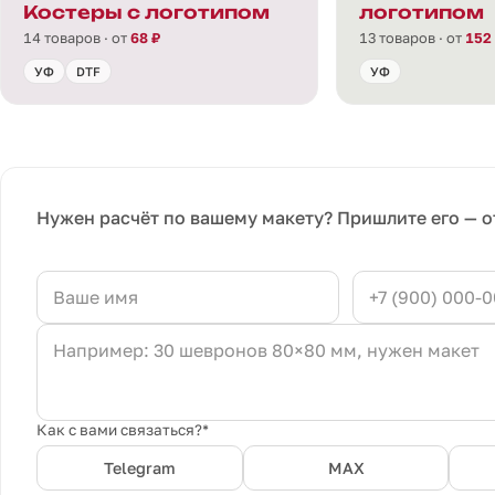
Костеры с логотипом
логотипом
14 товаров · от
68 ₽
13 товаров · от
152
УФ
DTF
УФ
Нужен расчёт по вашему макету? Пришлите его — о
Как с вами связаться?*
Telegram
MAX