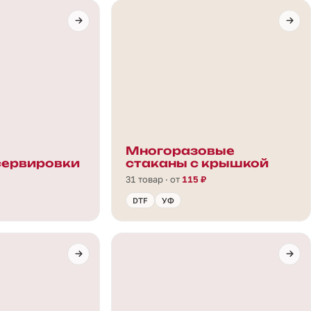
Многоразовые
сервировки
стаканы с крышкой
31 товар · от
115 ₽
DTF
УФ