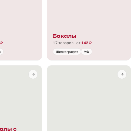
ы
Бокалы
 ₽
17 товаров · от
142 ₽
с
Шелкография
УФ
алы с