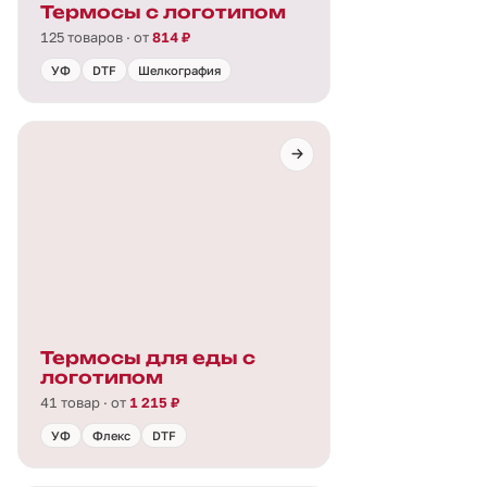
Термосы с логотипом
125 товаров · от
814 ₽
УФ
DTF
Шелкография
Термосы для еды с
логотипом
41 товар · от
1 215 ₽
УФ
Флекс
DTF