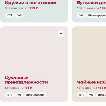
Кружки с логотипом
Бутылки дл
357 товаров · от
115 ₽
184 товара · от
184
DTF
УФ
УФ
Шелкографи
Кухонные
принадлежности
Чайные на
53 товара · от
66 ₽
43 товара · от
453 ₽
DTF
УФ
Шелкография
DTF
УФ
Шелк