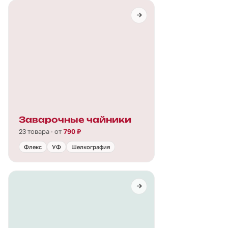
Заварочные чайники
23 товара · от
790 ₽
Флекс
УФ
Шелкография