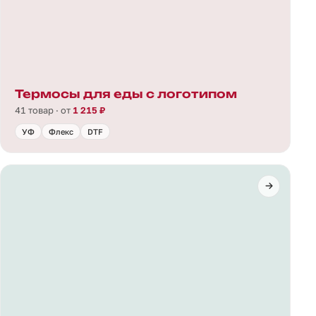
Термосы для еды с логотипом
41 товар · от
1 215 ₽
УФ
Флекс
DTF