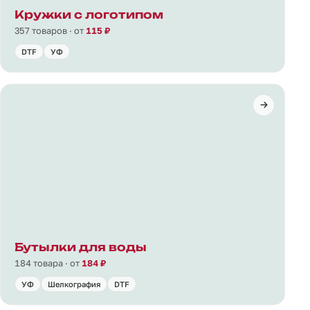
Кружки с логотипом
357 товаров · от
115 ₽
DTF
УФ
Бутылки для воды
184 товара · от
184 ₽
УФ
Шелкография
DTF