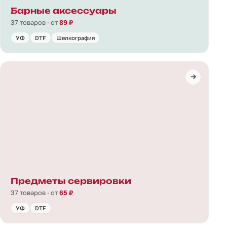
Барные аксессуары
37 товаров · от
89 ₽
УФ
DTF
Шелкография
Предметы сервировки
37 товаров · от
65 ₽
УФ
DTF