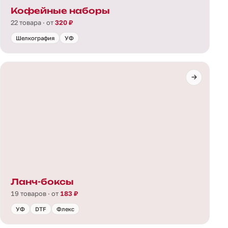
Кофейные наборы
22 товара · от
320 ₽
Шелкография
УФ
Ланч-боксы
19 товаров · от
183 ₽
УФ
DTF
Флекс