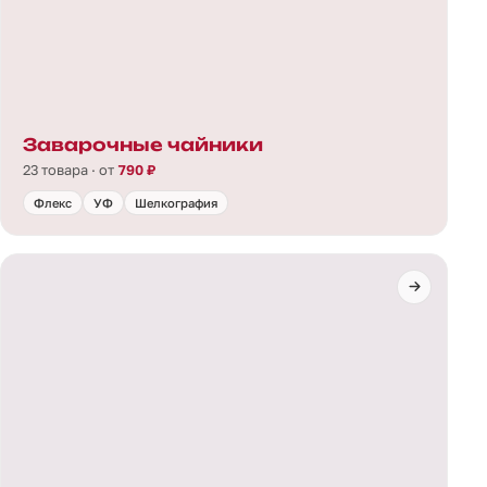
Заварочные чайники
23 товара · от
790 ₽
Флекс
УФ
Шелкография