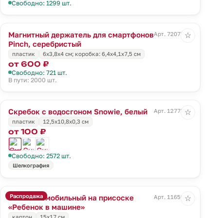
Свободно: 1299 шт.
Магнитный держатель для смартфонов
Арт. 72073.10
☆
Pinch, серебристый
пластик
6х3,8х4 см; коробка: 6,4х4,1х7,5 см
от 600 ₽
Свободно: 721 шт.
В пути: 2000 шт.
Скребок с водосгоном Snowie, белый
Арт. 12775.60
☆
пластик
12,5x10,8x0,3 см
от 100 ₽
Свободно: 2572 шт.
Шелкография
Распродажа
Знак автомобильный на присоске
Арт. 11656.02
☆
«Ребенок в машине»
картон
15х17 см