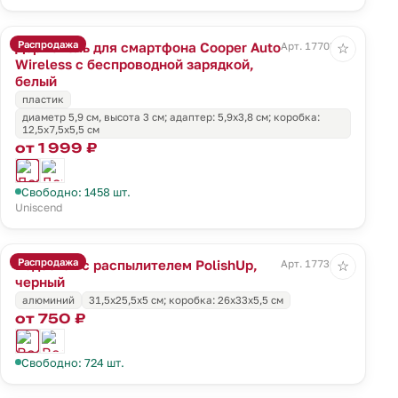
Распродажа
Держатель для смартфона Cooper Auto
Арт. 17703.60
☆
Wireless с беспроводной зарядкой,
белый
пластик
диаметр 5,9 см, высота 3 см; адаптер: 5,9х3,8 см; коробка:
12,5х7,5х5,5 см
от 1 999 ₽
Свободно: 1458 шт.
Uniscend
Распродажа
Водосгон с распылителем PolishUp,
Арт. 17736.30
☆
черный
алюминий
31,5х25,5х5 см; коробка: 26х33х5,5 см
от 750 ₽
Свободно: 724 шт.