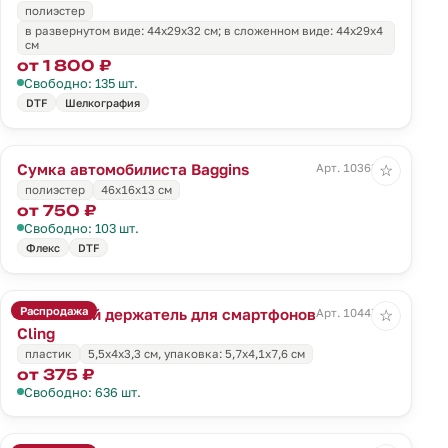
полиэстер
в развернутом виде: 44х29х32 см; в сложенном виде: 44х29х4
см
от 1 800 ₽
Свободно: 135 шт.
DTF
Шелкография
Сумка автомобилиста Baggins
Арт. 10363.30
☆
полиэстер
46x16x13 см
от 750 ₽
Свободно: 103 шт.
Флекс
DTF
Распродажа
Магнитный держатель для смартфонов
Арт. 10447.10
☆
Cling
пластик
5,5х4х3,3 см, упаковка: 5,7х4,1х7,6 см
от 375 ₽
Свободно: 636 шт.