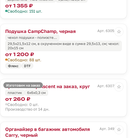
от 1 355 ₽
Свободно: 151 шт.
Подушка CampChamp, черная
Арт. 63054.30
☆
чехол подушки - полиэсте…
29,5х21,5х12 см, в скрученном виде в сумке 29,5х13, см; чехол:
20х15 см
от 1 200 ₽
Свободно: 88 шт.
Флекс
DTF
Изготовим на заказ
Ароматизатор Ascent на заказ, круг
Арт. 63078.01
☆
пластик
6x6x0,3 см
от 260 ₽
Свободно: 0 шт.
Производство от 14 дн.
Органайзер в багажник автомобиля
Арт. 3498.30
☆
Carry, черный