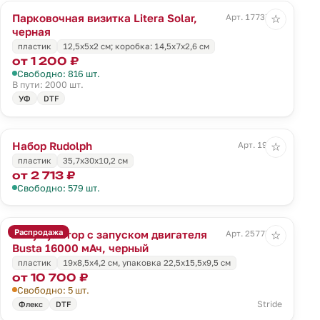
Парковочная визитка Litera Solar,
Арт. 17737.30
☆
черная
пластик
12,5х5х2 см; коробка: 14,5х7х2,6 см
от 1 200 ₽
Свободно: 816 шт.
В пути: 2000 шт.
УФ
DTF
Набор Rudolph
Арт. 19316
☆
пластик
35,7х30х10,2 см
от 2 713 ₽
Свободно: 579 шт.
Распродажа
Аккумулятор с запуском двигателя
Арт. 25777.30
☆
Busta 16000 мАч, черный
пластик
19х8,5х4,2 см, упаковка 22,5х15,5х9,5 см
от 10 700 ₽
Свободно: 5 шт.
Stride
Флекс
DTF