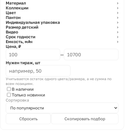
Материал
⌄
Коллекции
⌄
Цвет
⌄
Пантон
⌄
Индивидуальная упаковка
⌄
Размер детский
⌄
Видео
⌄
Срок годности
⌄
Емкость, мАч
⌄
Цена, ₽
—
Нужен тираж, шт
Учитывается остаток одного цвета/размера, а не сумма по
всем позициям.
В наличии
Только новинки
Сортировка
Сбросить
Скопировать подбор