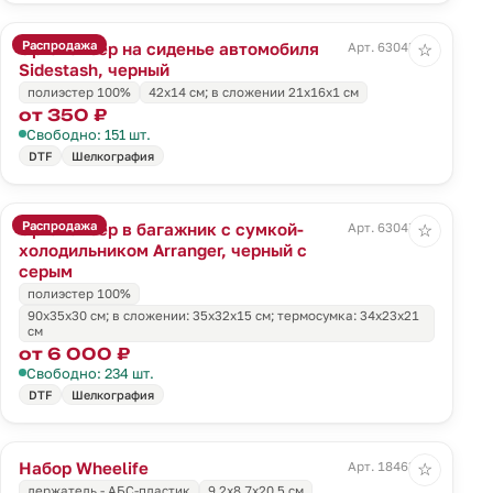
Распродажа
Органайзер на сиденье автомобиля
Арт. 63045.30
☆
Sidestash, черный
полиэстер 100%
42х14 см; в сложении 21x16x1 см
от 350 ₽
Свободно: 151 шт.
DTF
Шелкография
Распродажа
Органайзер в багажник с сумкой-
Арт. 63047.31
☆
холодильником Arranger, черный с
серым
полиэстер 100%
90х35х30 см; в сложении: 35х32х15 см; термосумка: 34х23х21
см
от 6 000 ₽
Свободно: 234 шт.
DTF
Шелкография
Набор Wheelife
Арт. 18463.30
☆
держатель - АБС-пластик
9,2х8,7х20,5 см