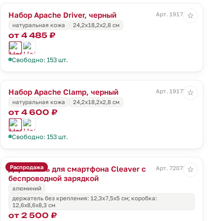
Набор Apache Driver, черный
Арт. 19174.30
☆
натуральная кожа
24,2х18,2х2,8 см
от 4 485 ₽
Свободно: 153 шт.
Набор Apache Clamp, черный
Арт. 19175.30
☆
натуральная кожа
24,2х18,2х2,8 см
от 4 600 ₽
Свободно: 153 шт.
Распродажа
Держатель для смартфона Cleaver с
Арт. 72072.10
☆
беспроводной зарядкой
алюминий
держатель без крепления: 12,3х7,5х5 см; коробка:
12,6х8,6х8,3 см
от 2 500 ₽