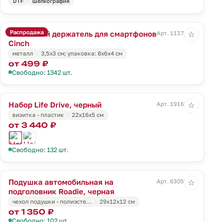
DTF
Шелкография
Распродажа
Магнитный держатель для смартфонов
Арт. 11374.10
☆
Cinch
металл
3,5x3 см; упаковка: 8x6x4 см
от 499 ₽
Свободно: 1342 шт.
Набор Life Drive, черный
Арт. 19163.30
☆
визитка - пластик
22х16х5 см
от 3 440 ₽
Свободно: 132 шт.
Подушка автомобильная на
Арт. 63053.30
☆
подголовник Roadie, черная
чехол подушки - полиэсте…
29х12х12 см
от 1 350 ₽
Свободно: 102 шт.