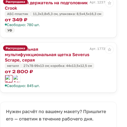
Распродажа
Магнитный держатель на подголовник
Арт. 12374.10
☆
Crook
АБС-пластик
11,3х3,8х5,3 см, упаковка: 8,5х4,5х16,3 см
от 349 ₽
Свободно: 780 шт.
УФ
Распродажа
Автомобильная
Арт. 17735.10
☆
мультифункциональная щетка Severus
Scrape, серая
металл
27х78-99х13 см; коробка: 44х13,5х12,5 см
от 2 800 ₽
Свободно: 845 шт.
Нужен расчёт по вашему макету? Пришлите
его — ответим в течение рабочего дня.