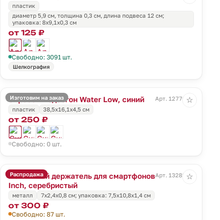
пластик
диаметр 5,9 см, толщина 0,3 см, длина подвеса 12 см;
упаковка: 8x9,1x0,3 см
от 125 ₽
Свободно: 3091 шт.
Шелкография
Изготовим на заказ
Скребок-водосгон Water Low, синий
Арт. 12776.40
☆
пластик
38,5x16,1x4,5 см
от 250 ₽
Свободно: 0 шт.
Распродажа
Магнитный держатель для смартфонов
Арт. 13289.10
☆
Inch, серебристый
металл
7х2,4х0,8 см; упаковка: 7,5x10,8x1,4 см
от 300 ₽
Свободно: 87 шт.