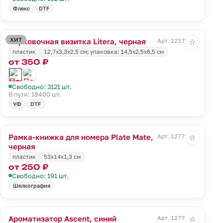
Флекс
DTF
ХИТ
Парковочная визитка Litera, черная
Арт. 12375.30
☆
пластик
12,7х3,3х2,5 см; упаковка: 14,5х2,5х6,5 см
от 350 ₽
Свободно: 3121 шт.
В пути: 18400 шт.
УФ
DTF
Рамка-книжка для номера Plate Mate,
Арт. 12773.30
☆
черная
пластик
53x14x1,3 см
от 250 ₽
Свободно: 191 шт.
Шелкография
Ароматизатор Ascent, синий
Арт. 12774.40
☆