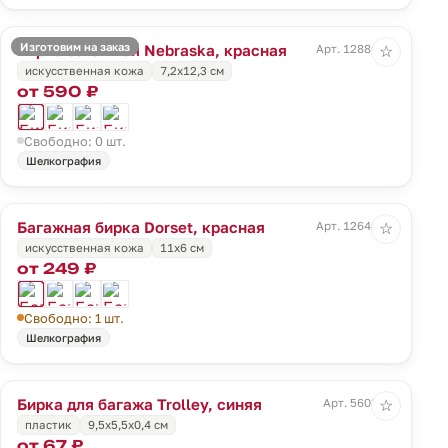
Изготовим на заказ
Бирка багажная Nebraska, красная
Арт. 12880.50
☆
искусственная кожа
7,2х12,3 см
от 590 ₽
Свободно: 0 шт.
Шелкография
Багажная бирка Dorset, красная
Арт. 12646.50
☆
искусственная кожа
11х6 см
от 249 ₽
Свободно: 1 шт.
Шелкография
Бирка для багажа Trolley, синяя
Арт. 5603.40
☆
пластик
9,5х5,5х0,4 см
от 67 ₽