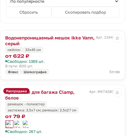
Сбросить
Скопировать подбор
Водонепроницаемый мешок Ikke Vann,
Арт. 11646.10
☆
серый
нейлон
33х45 см
от 622 ₽
Свободно: 1389 шт.
В пути: 800 шт.
Stride
Флекс
Шелкография
Распродажа
Крепление для багажа Clamp,
Арт. MKT4280wht
☆
белое
ремешок - полиэстер
застежка: 3,5х7 см; ремешок: 2,5х27 см
от 79 ₽
Свободно: 267 шт.