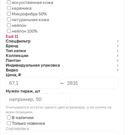
искусственная кожа
керамика
Микрофибра 50%
натуральная кожа
нейлон
нейлон 100%
Ещё 11
Спецфильтр
⌄
Бренд
⌄
Тип кепки
⌄
Коллекции
⌄
Пантон
⌄
Индивидуальная упаковка
⌄
Видео
⌄
Цена, ₽
—
Нужен тираж, шт
Учитывается остаток одного цвета/размера, а не сумма по
всем позициям.
В наличии
Только новинки
Сортировка