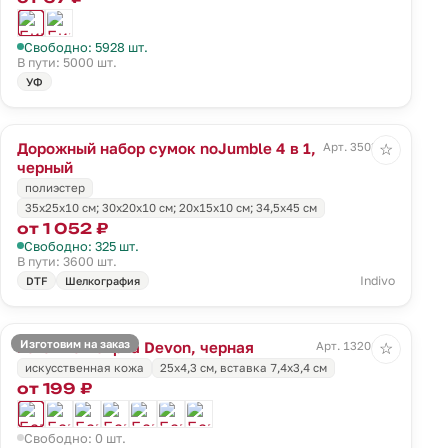
Свободно: 5928 шт.
В пути: 5000 шт.
УФ
Дорожный набор сумок noJumble 4 в 1,
Арт. 3503.30
☆
черный
полиэстер
35х25х10 см; 30х20х10 см; 20х15х10 см; 34,5х45 см
от 1 052 ₽
Свободно: 325 шт.
В пути: 3600 шт.
Indivo
DTF
Шелкография
Изготовим на заказ
Багажная бирка Devon, черная
Арт. 13201.30
☆
искусственная кожа
25х4,3 см, вставка 7,4x3,4 см
от 199 ₽
Свободно: 0 шт.