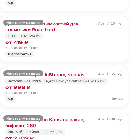
УФ
Изготовим на заказ
Дорожный набор емкостей для
Арт. 74152.00
☆
косметики Road Lord
ПВХ
19x15x4 см
от 419 ₽
Свободно: 0 шт.
Шелкография
Изготовим на заказ
Багажная бирка inStream, черная
Арт. 15552.30
☆
натуральная кожа
6,4х17 см; упаковка: 8х16х3,5 см
от 999 ₽
Свободно: 0 шт.
Indivo
УФ
Изготовим на заказ
Чехол на чемодан Kansi на заказ,
Арт. 18902.01
☆
бифлекс 280
280 г/м²
нейлон
S, M/L, XL
от 2 102 ₽