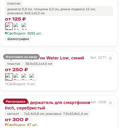
пластик
диаметр 5,9 см, толщина 0,3 см, длина подвеса 12 см;
упаковка: 8x9,1x0,3 см
от 125 ₽
Свободно: 3091 шт.
Шелкография
Изготовим на заказ
Скребок-водосгон Water Low, синий
Арт. 12776.40
☆
пластик
38,5x16,1x4,5 см
от 250 ₽
Свободно: 0 шт.
Распродажа
Магнитный держатель для смартфонов
Арт. 13289.10
☆
Inch, серебристый
металл
7х2,4х0,8 см; упаковка: 7,5x10,8x1,4 см
от 300 ₽
Свободно: 87 шт.