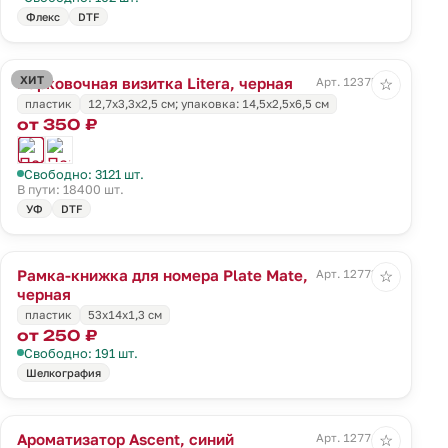
Флекс
DTF
ХИТ
Парковочная визитка Litera, черная
Арт. 12375.30
☆
пластик
12,7х3,3х2,5 см; упаковка: 14,5х2,5х6,5 см
от 350 ₽
Свободно: 3121 шт.
В пути: 18400 шт.
УФ
DTF
Рамка-книжка для номера Plate Mate,
Арт. 12773.30
☆
черная
пластик
53x14x1,3 см
от 250 ₽
Свободно: 191 шт.
Шелкография
Ароматизатор Ascent, синий
Арт. 12774.40
☆