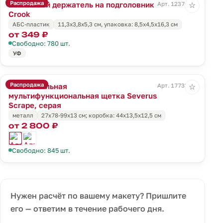
Распродажа
Магнитный держатель на подголовник
Арт. 12374.10
☆
Crook
АБС-пластик
11,3х3,8х5,3 см, упаковка: 8,5х4,5х16,3 см
от 349 ₽
Свободно: 780 шт.
УФ
Распродажа
Автомобильная
Арт. 17735.10
☆
мультифункциональная щетка Severus
Scrape, серая
металл
27х78-99х13 см; коробка: 44х13,5х12,5 см
от 2 800 ₽
Свободно: 845 шт.
Нужен расчёт по вашему макету? Пришлите
его — ответим в течение рабочего дня.