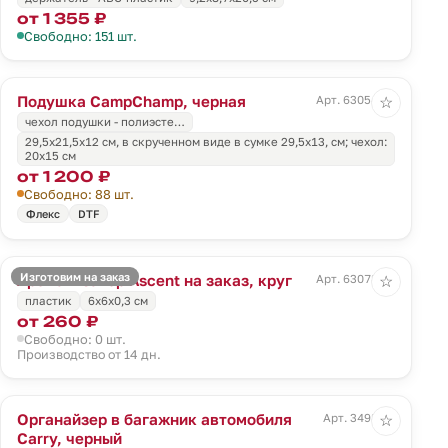
от 1 355 ₽
Свободно: 151 шт.
Подушка CampChamp, черная
Арт. 63054.30
☆
чехол подушки - полиэсте…
29,5х21,5х12 см, в скрученном виде в сумке 29,5х13, см; чехол:
20х15 см
от 1 200 ₽
Свободно: 88 шт.
Флекс
DTF
Изготовим на заказ
Ароматизатор Ascent на заказ, круг
Арт. 63078.01
☆
пластик
6x6x0,3 см
от 260 ₽
Свободно: 0 шт.
Производство от 14 дн.
Органайзер в багажник автомобиля
Арт. 3498.30
☆
Carry, черный