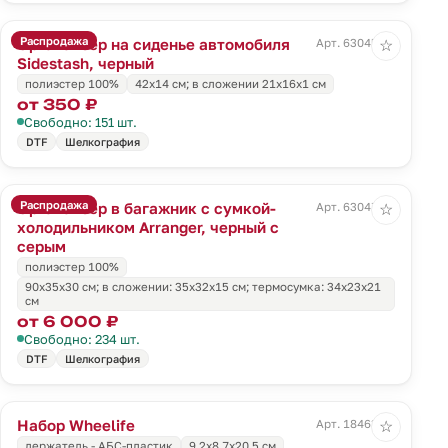
Распродажа
Органайзер на сиденье автомобиля
Арт. 63045.30
☆
Sidestash, черный
полиэстер 100%
42х14 см; в сложении 21x16x1 см
от 350 ₽
Свободно: 151 шт.
DTF
Шелкография
Распродажа
Органайзер в багажник с сумкой-
Арт. 63047.31
☆
холодильником Arranger, черный с
серым
полиэстер 100%
90х35х30 см; в сложении: 35х32х15 см; термосумка: 34х23х21
см
от 6 000 ₽
Свободно: 234 шт.
DTF
Шелкография
Набор Wheelife
Арт. 18463.30
☆
держатель - АБС-пластик
9,2х8,7х20,5 см