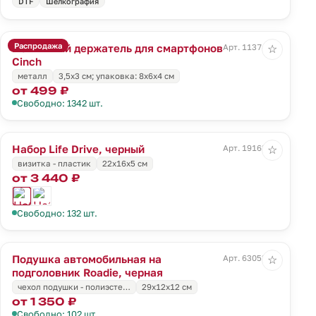
DTF
Шелкография
Распродажа
Магнитный держатель для смартфонов
Арт. 11374.10
☆
Cinch
металл
3,5x3 см; упаковка: 8x6x4 см
от 499 ₽
Свободно: 1342 шт.
Набор Life Drive, черный
Арт. 19163.30
☆
визитка - пластик
22х16х5 см
от 3 440 ₽
Свободно: 132 шт.
Подушка автомобильная на
Арт. 63053.30
☆
подголовник Roadie, черная
чехол подушки - полиэсте…
29х12х12 см
от 1 350 ₽
Свободно: 102 шт.