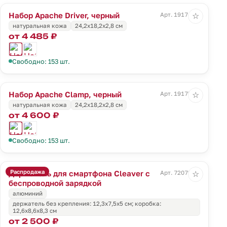
Набор Apache Driver, черный
Арт. 19174.30
☆
натуральная кожа
24,2х18,2х2,8 см
от 4 485 ₽
Свободно: 153 шт.
Набор Apache Clamp, черный
Арт. 19175.30
☆
натуральная кожа
24,2х18,2х2,8 см
от 4 600 ₽
Свободно: 153 шт.
Распродажа
Держатель для смартфона Cleaver с
Арт. 72072.10
☆
беспроводной зарядкой
алюминий
держатель без крепления: 12,3х7,5х5 см; коробка:
12,6х8,6х8,3 см
от 2 500 ₽