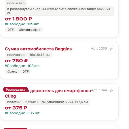
полиэстер
в развернутом виде: 44х29х32 см; в сложенном виде: 44х29х4
см
от 1 800 ₽
Свободно: 135 шт.
DTF
Шелкография
Сумка автомобилиста Baggins
Арт. 10363.30
☆
полиэстер
46x16x13 см
от 750 ₽
Свободно: 103 шт.
Флекс
DTF
Распродажа
Магнитный держатель для смартфонов
Арт. 10447.10
☆
Cling
пластик
5,5х4х3,3 см, упаковка: 5,7х4,1х7,6 см
от 375 ₽
Свободно: 636 шт.