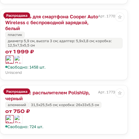
Распродажа
Держатель для смартфона Cooper Auto
Арт. 17703.60
☆
Wireless с беспроводной зарядкой,
белый
пластик
диаметр 5,9 см, высота 3 см; адаптер: 5,9х3,8 см; коробка:
12,5х7,5х5,5 см
от 1 999 ₽
Свободно: 1458 шт.
Uniscend
Распродажа
Водосгон с распылителем PolishUp,
Арт. 17736.30
☆
черный
алюминий
31,5х25,5х5 см; коробка: 26х33х5,5 см
от 750 ₽
Свободно: 724 шт.