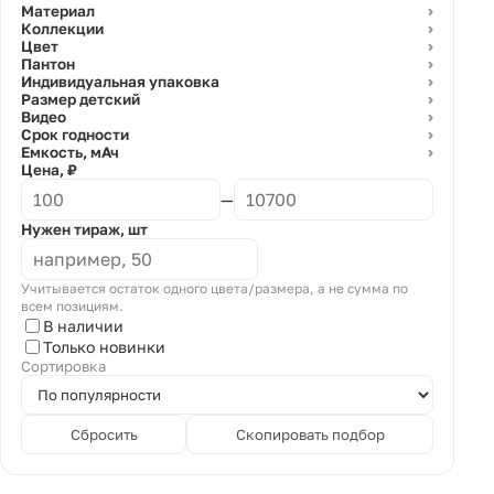
Материал
⌄
Коллекции
⌄
Цвет
⌄
Пантон
⌄
Индивидуальная упаковка
⌄
Размер детский
⌄
Видео
⌄
Срок годности
⌄
Емкость, мАч
⌄
Цена, ₽
—
Нужен тираж, шт
Учитывается остаток одного цвета/размера, а не сумма по
всем позициям.
В наличии
Только новинки
Сортировка
Сбросить
Скопировать подбор