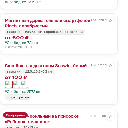
Свободно: 1299 шт.
Магнитный держатель для смартфонов
Арт. 72073.10
☆
Pinch, серебристый
пластик
6х3,8х4 см; коробка: 6,4х4,1х7,5 см
от 600 ₽
Свободно: 721 шт.
В пути: 2000 шт.
Скребок с водосгоном Snowie, белый
Арт. 12775.60
☆
пластик
12,5x10,8x0,3 см
от 100 ₽
Свободно: 2572 шт.
Шелкография
Распродажа
Знак автомобильный на присоске
Арт. 11656.02
☆
«Ребенок в машине»
картон
15х17 см