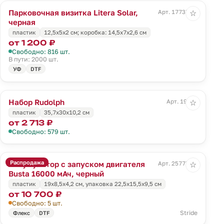
Парковочная визитка Litera Solar,
Арт. 17737.30
☆
черная
пластик
12,5х5х2 см; коробка: 14,5х7х2,6 см
от 1 200 ₽
Свободно: 816 шт.
В пути: 2000 шт.
УФ
DTF
Набор Rudolph
Арт. 19316
☆
пластик
35,7х30х10,2 см
от 2 713 ₽
Свободно: 579 шт.
Распродажа
Аккумулятор с запуском двигателя
Арт. 25777.30
☆
Busta 16000 мАч, черный
пластик
19х8,5х4,2 см, упаковка 22,5х15,5х9,5 см
от 10 700 ₽
Свободно: 5 шт.
Stride
Флекс
DTF