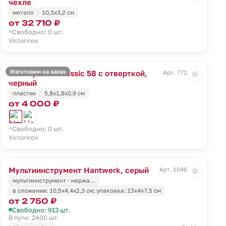
чехле
металл
10,3х3,2 см
от 32 710 ₽
Свободно: 0 шт.
Victorinox
Изготовим на заказ
Нож-брелок Classic 58 с отверткой,
Арт. 7716.30
☆
черный
пластик
5,8x1,8x0,9 см
от 4 000 ₽
Свободно: 0 шт.
Victorinox
Мультиинструмент Hantwerk, серый
Арт. 10462.10
☆
мультиинструмент - нержа…
в сложении: 10,5х4,4х2,3 см; упаковка: 13х4х7,5 см
от 2 750 ₽
Свободно: 913 шт.
В пути: 2400 шт.