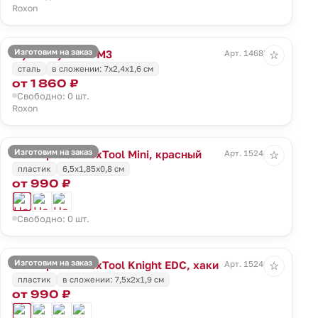
Roxon
Изготовим на заказ
Мультитул Mini M3
Арт. 14685.10
☆
сталь
в сложении: 7х2,4х1,6 см
от 1 860 ₽
Свободно: 0 шт.
Roxon
Изготовим на заказ
Нож-брелок NexTool Mini, красный
Арт. 15241.50
☆
пластик
6,5х1,85х0,8 см
от 990 ₽
Свободно: 0 шт.
Изготовим на заказ
Нож-брелок NexTool Knight EDC, хаки
Арт. 15240.99
☆
пластик
в сложении: 7,5х2х1,9 см
от 990 ₽