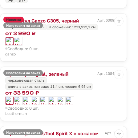
УФ
DTF
Новинка
Мультитул Ganzo G305, черный
Арт. 63092.30
☆
Изготовим на заказ
нержавеющая сталь
в сложении: 12х3,9х2,1 см
от 3 990 ₽
Свободно: 0 шт.
ganzo
Изготовим на заказ
Мультитул Signal, зеленый
Арт. 10842.90
☆
нержавеющая сталь
длина в закрытом виде 11,4 см, лезвия 6,93 см
от 33 590 ₽
Свободно: 0 шт.
Leatherman
Изготовим на заказ
Мультитул SwissTool Spirit X в кожаном
Арт. 7708
☆