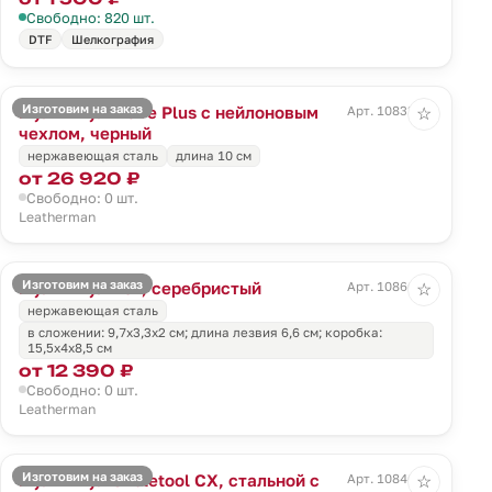
Свободно: 820 шт.
DTF
Шелкография
Изготовим на заказ
Мультитул Wave Plus с нейлоновым
Арт. 10833.30
☆
чехлом, черный
нержавеющая сталь
длина 10 см
от 26 920 ₽
Свободно: 0 шт.
Leatherman
Изготовим на заказ
Мультитул Rev, серебристый
Арт. 10866.10
☆
нержавеющая сталь
в сложении: 9,7х3,3х2 см; длина лезвия 6,6 см; коробка:
15,5х4х8,5 см
от 12 390 ₽
Свободно: 0 шт.
Leatherman
Изготовим на заказ
Мультитул Skeletool CX, стальной с
Арт. 10846.13
☆