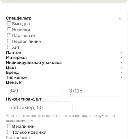
⌄
Спецфильтр
Выгодно
Новинки
Партнерам
Первая линия
Хит
Пантон
⌄
Материал
⌄
Индивидуальная упаковка
⌄
Цвет
⌄
Бренд
⌄
Тип кепки
⌄
Цена, ₽
—
Нужен тираж, шт
Учитывается остаток одного цвета/размера, а не сумма по
всем позициям.
В наличии
Только новинки
Сортировка