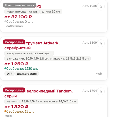
Изготовим на заказ
Мультитул Free P2
Арт. 10855.10
☆
нержавеющая сталь
длина 10 см
от 32 100 ₽
Свободно: 0 шт.
Leatherman
Распродажа
Мультиинструмент Ardvark,
Арт. 13090.10
☆
серебристый
инструменты - нержавеюща…
в сложении: 10,5х4,5х1,8 см; упаковка: 11,5х6,2х3,5 см
от 1 250 ₽
Свободно: 1230 шт.
Molti
DTF
Шелкография
Распродажа
Мультитул велосипедный Tandem,
Арт. 17042.10
☆
серый
металл
13,8x4,5x4 см, упаковка 14,5х5х5 см
от 1 320 ₽
Свободно: 11 шт.
Molti