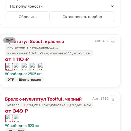
Сбросить
Скопировать подбор
ХИТ
Мультитул Scout, красный
Арт. 4820.50
☆
инструменты - нержавеюща…
в сложении: 10х4,5х2 см; упаковка: 11,5х6х3,5 см
от 1 110 ₽
Свободно: 2505 шт.
DTF
Шелкография
Брелок-мультитул Toolful, черный
Арт. 17301.30
☆
металл
6,2x3,2x0,9 см; упаковка: 3,6x7,6x1,4 см
от 349 ₽
Свободно: 523 шт.