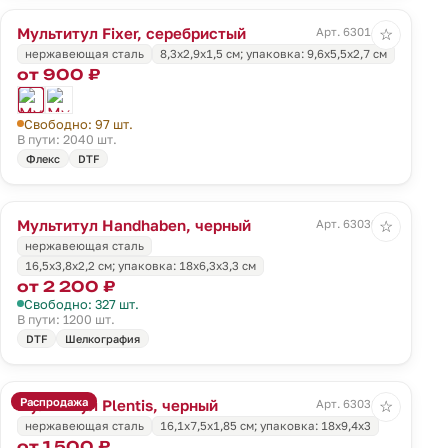
Мультитул Fixer, серебристый
Арт. 63014.10
☆
нержавеющая сталь
8,3x2,9x1,5 см; упаковка: 9,6х5,5х2,7 см
от 900 ₽
Свободно: 97 шт.
В пути: 2040 шт.
Флекс
DTF
Мультитул Handhaben, черный
Арт. 63030.30
☆
нержавеющая сталь
16,5x3,8x2,2 см; упаковка: 18x6,3x3,3 см
от 2 200 ₽
Свободно: 327 шт.
В пути: 1200 шт.
DTF
Шелкография
Распродажа
Мультитул Plentis, черный
Арт. 63031.30
☆
нержавеющая сталь
16,1х7,5х1,85 см; упаковка: 18x9,4x3
от 1 500 ₽