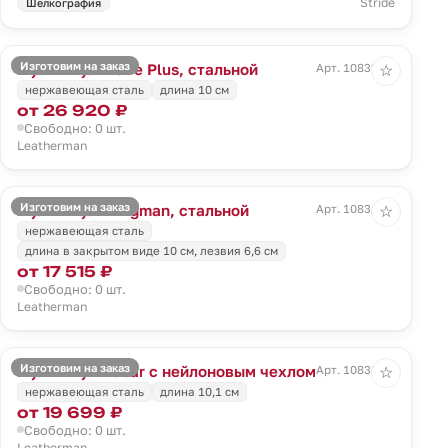
Stride
Шелкография
Изготовим на заказ
Мультитул Wave Plus, стальной
Арт. 10832.10
☆
нержавеющая сталь
длина 10 см
от 26 920 ₽
Свободно: 0 шт.
Leatherman
Изготовим на заказ
Мультитул Wingman, стальной
Арт. 10834.10
☆
нержавеющая сталь
длина в закрытом виде 10 см, лезвия 6,6 см
от 17 515 ₽
Свободно: 0 шт.
Leatherman
Изготовим на заказ
Мультитул Rebar с нейлоновым чехлом
Арт. 10838.10
☆
нержавеющая сталь
длина 10,1 см
от 19 699 ₽
Свободно: 0 шт.
Leatherman