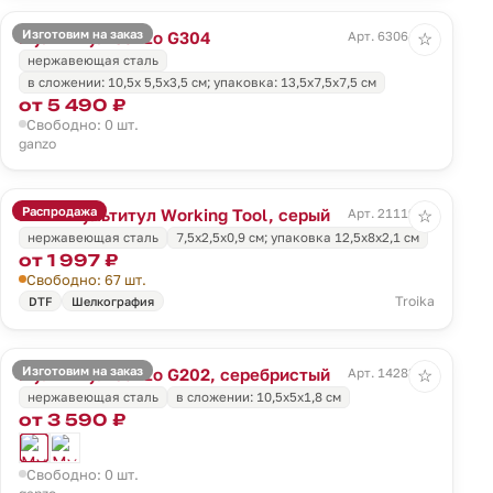
Изготовим на заказ
Мультитул Ganzo G304
Арт. 63064.31
☆
нержавеющая сталь
в сложении: 10,5х 5,5х3,5 см; упаковка: 13,5х7,5х7,5 см
от 5 490 ₽
Свободно: 0 шт.
ganzo
Распродажа
Мини-мультитул Working Tool, серый
Арт. 21119.10
☆
нержавеющая сталь
7,5х2,5х0,9 см; упаковка 12,5х8х2,1 см
от 1 997 ₽
Свободно: 67 шт.
Troika
DTF
Шелкография
Изготовим на заказ
Мультитул Ganzo G202, серебристый
Арт. 14283.10
☆
нержавеющая сталь
в сложении: 10,5х5х1,8 см
от 3 590 ₽
Свободно: 0 шт.