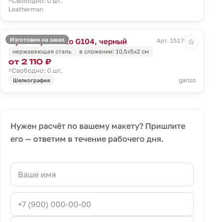
Свободно: 0 шт.
Leatherman
Изготовим на заказ
Мультитул Ganzo G104, черный
Арт. 15172.30
☆
нержавеющая сталь
в сложении: 10,5х5х2 см
от 2 110 ₽
Свободно: 0 шт.
ganzo
Шелкография
Нужен расчёт по вашему макету? Пришлите
его — ответим в течение рабочего дня.