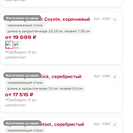
Изготовим на заказ
Мультитул Rebar Coyote, коричневый
Арт. 10839.99
☆
нержавеющая сталь
длина в закрытом виде 10,16 см, лезвия 7,36 см
от 19 699 ₽
Свободно: 0 шт.
Leatherman
Изготовим на заказ
Мультитул Sidekick, серебристый
Арт. 10841.10
☆
нержавеющая сталь
длина в закрытом виде 10 см, лезвия 6,6 см
от 17 515 ₽
Свободно: 0 шт.
Leatherman
Изготовим на заказ
Мультитул Skeletool, серебристый
Арт. 10845.10
☆
нержавеющая сталь