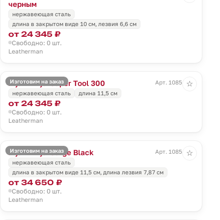
черным
нержавеющая сталь
длина в закрытом виде 10 см, лезвия 6,6 см
от 24 345 ₽
Свободно: 0 шт.
Leatherman
Изготовим на заказ
Мультитул Super Tool 300
Арт. 10851.10
☆
нержавеющая сталь
длина 11,5 см
от 24 345 ₽
Свободно: 0 шт.
Leatherman
Изготовим на заказ
Мультитул Surge Black
Арт. 10854.30
☆
нержавеющая сталь
длина в закрытом виде 11,5 cм, длина лезвия 7,87 cм
от 34 650 ₽
Свободно: 0 шт.
Leatherman