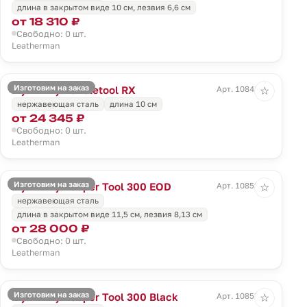
длина в закрытом виде 10 см, лезвия 6,6 см
от 18 310 ₽
Свободно: 0 шт.
Leatherman
Изготовим на заказ
Мультитул Skeletool RX
Арт. 10848.50
☆
нержавеющая сталь
длина 10 см
от 24 345 ₽
Свободно: 0 шт.
Leatherman
Изготовим на заказ
Мультитул Super Tool 300 EOD
Арт. 10852.30
☆
нержавеющая сталь
длина в закрытом виде 11,5 см, лезвия 8,13 см
от 28 000 ₽
Свободно: 0 шт.
Leatherman
Изготовим на заказ
Мультитул Super Tool 300 Black
Арт. 10853.30
☆