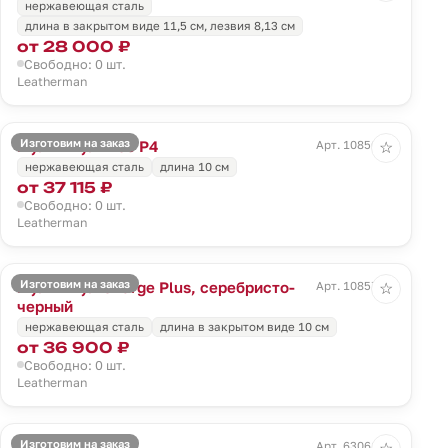
нержавеющая сталь
длина в закрытом виде 11,5 см, лезвия 8,13 см
от 28 000 ₽
Свободно: 0 шт.
Leatherman
Изготовим на заказ
Мультитул Free P4
Арт. 10856.10
☆
нержавеющая сталь
длина 10 см
от 37 115 ₽
Свободно: 0 шт.
Leatherman
Изготовим на заказ
Мультитул Charge Plus, серебристо-
Арт. 10857.13
☆
черный
нержавеющая сталь
длина в закрытом виде 10 см
от 36 900 ₽
Свободно: 0 шт.
Leatherman
Изготовим на заказ
Мультитул Flex
Арт. 63061.10