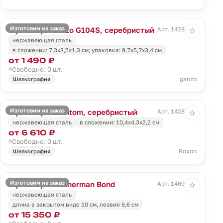
Изготовим на заказ
Мультитул Ganzo G104S, серебристый
Арт. 14284.10
☆
нержавеющая сталь
в сложении: 7,3х3,5х1,3 см; упаковка: 9,7х5,7х3,4 см
от 1 490 ₽
Свободно: 0 шт.
ganzo
Шелкография
Изготовим на заказ
Мультитул Phantom, серебристый
Арт. 14287.10
☆
нержавеющая сталь
в сложении: 10,4х4,3х2,2 см
от 6 610 ₽
Свободно: 0 шт.
Roxon
Шелкография
Изготовим на заказ
Мультитул Leatherman Bond
Арт. 14699.10
☆
нержавеющая сталь
длина в закрытом виде 10 см, лезвия 6,6 см
от 15 350 ₽