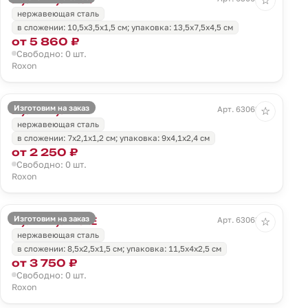
☆
нержавеющая сталь
в сложении: 10,5х3,5х1,5 см; упаковка: 13,5х7,5х4,5 см
от 5 860 ₽
Свободно: 0 шт.
Roxon
Изготовим на заказ
Мультитул M4
Арт. 63062.59
☆
нержавеющая сталь
в сложении: 7х2,1х1,2 см; упаковка: 9х4,1х2,4 см
от 2 250 ₽
Свободно: 0 шт.
Roxon
Изготовим на заказ
Мультитул KS2E
Арт. 63063.30
☆
нержавеющая сталь
в сложении: 8,5х2,5х1,5 см; упаковка: 11,5х4х2,5 см
от 3 750 ₽
Свободно: 0 шт.
Roxon