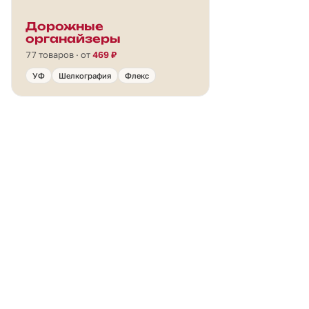
Дорожные
органайзеры
77 товаров · от
469 ₽
УФ
Шелкография
Флекс