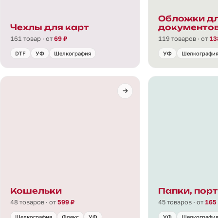
Обложки д
Чехлы для карт
документо
161 товар · от
69 ₽
119 товаров · от
13
DTF
УФ
Шелкография
УФ
Шелкографи
Кошельки
Папки, пор
48 товаров · от
599 ₽
45 товаров · от
165
Шелкография
Флекс
УФ
УФ
Шелкографи