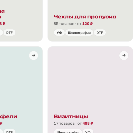
ля
в
Чехлы для пропуска
8 ₽
85 товаров · от
120 ₽
я
DTF
УФ
Шелкография
DTF
тфели
Визитницы
 ₽
17 товаров · от
498 ₽
я
DTF
Шелкография
УФ