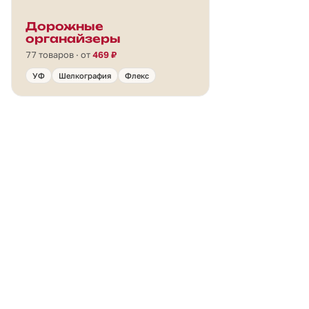
Дорожные
органайзеры
77 товаров · от
469 ₽
УФ
Шелкография
Флекс