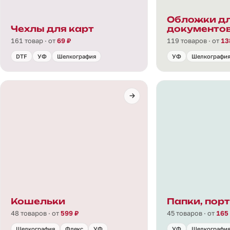
Обложки д
Чехлы для карт
документо
161 товар · от
69 ₽
119 товаров · от
13
DTF
УФ
Шелкография
УФ
Шелкографи
Кошельки
Папки, пор
48 товаров · от
599 ₽
45 товаров · от
165
Шелкография
Флекс
УФ
УФ
Шелкографи