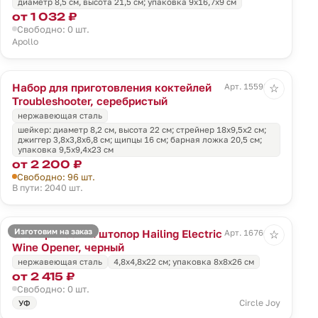
диаметр 8,5 см, высота 21,5 см; упаковка 9х16,7х9 см
от 1 032 ₽
Свободно: 0 шт.
Apollo
Набор для приготовления коктейлей
Арт. 15598.11
☆
Troubleshooter, серебристый
нержавеющая сталь
шейкер: диаметр 8,2 см, высота 22 см; стрейнер 18х9,5х2 см;
джиггер 3,8х3,8х6,8 см; щипцы 16 см; барная ложка 20,5 см;
упаковка 9,5х9,4х23 см
от 2 200 ₽
Свободно: 96 шт.
В пути: 2040 шт.
Изготовим на заказ
Электрический штопор Hailing Electric
Арт. 16766.30
☆
Wine Opener, черный
нержавеющая сталь
4,8x4,8x22 см; упаковка 8х8х26 см
от 2 415 ₽
Свободно: 0 шт.
Circle Joy
УФ