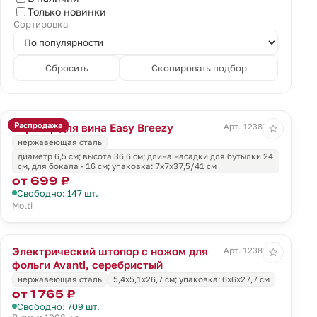
Только новинки
Сортировка
Сбросить
Скопировать подбор
Распродажа
Аэратор для вина Easy Breezy
Арт. 12382.11
☆
нержавеющая сталь
диаметр 6,5 см; высота 36,6 см; длина насадки для бутылки 24
см, для бокала - 16 см; упаковка: 7x7x37,5/41 см
от 699 ₽
Свободно: 147 шт.
Molti
Электрический штопор с ножом для
Арт. 12383.11
☆
фольги Avanti, серебристый
нержавеющая сталь
5,4х5,1х26,7 см; упаковка: 6x6x27,7 см
от 1 765 ₽
Свободно: 709 шт.