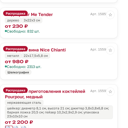
Распродажа
Мадлер Bar Me Tender
Арт. 15855.00
☆
дерево
3х22х3 см
от 230 ₽
Свободно: 832 шт.
Распродажа
Набор для вина Nice Chianti
Арт. 15596.30
☆
металл
22х17,5х5,8 см
от 980 ₽
Свободно: 2313 шт.
Шелкография
Распродажа
Набор для приготовления коктейлей
Арт. 15597.00
☆
Pourpour, медный
нержавеющая сталь
шейкер: диаметр 8,1 см, высота 21 см; джиггер 3,8х3,8х6,8 см;
барная ложка 20,5 см; гейзер 10,3х2,9х2,9 см; упаковка
23х10х10 см
от 2 200 ₽