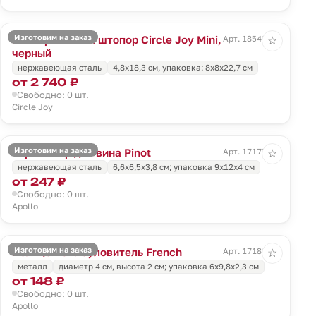
Изготовим на заказ
Электрический штопор Circle Joy Mini,
Арт. 18549.30
☆
черный
нержавеющая сталь
4,8х18,3 см, упаковка: 8х8х22,7 см
от 2 740 ₽
Свободно: 0 шт.
Circle Joy
Изготовим на заказ
Термометр для вина Pinot
Арт. 17177.00
☆
нержавеющая сталь
6,6х6,5х3,8 см; упаковка 9х12х4 см
от 247 ₽
Свободно: 0 шт.
Apollo
Изготовим на заказ
Кольцо-каплеуловитель French
Арт. 17186.00
☆
металл
диаметр 4 см, высота 2 см; упаковка 6х9,8х2,3 см
от 148 ₽
Свободно: 0 шт.
Apollo