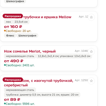
Шелкография
Распродажа
Чехол для трубочки и ершика Mellow
Арт. 12155
☆
лен
23,5х4 см
от 160 ₽
Свободно: 20 шт.
Флекс
Шелкография
Нож сомелье Merlot, черный
Арт. 10463.30
☆
нержавеющая сталь
12,8х1,3х2,4 см; упаковка: 13х1,6х3 см
от 490 ₽
Свободно: 2401 шт.
Распродажа
Набор Mellow, с изогнутой трубочкой,
Арт. 12508.00
☆
серебристый
нержавеющая сталь
трубочка: диаметр 0,5 см, высота 21 см, ершик: 20 см
от 89 ₽
Свободно: 5596 шт.