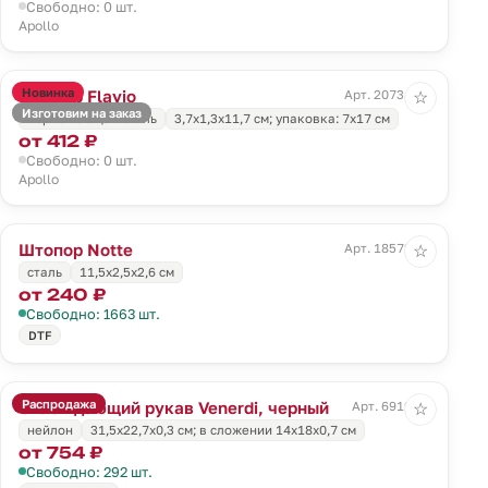
Свободно: 0 шт.
Apollo
Новинка
Штопор Flavio
Арт. 20734.00
☆
Изготовим на заказ
нержавеющая сталь
3,7х1,3х11,7 см; упаковка: 7х17 см
от 412 ₽
Свободно: 0 шт.
Apollo
Штопор Notte
Арт. 18572.00
☆
сталь
11,5х2,5х2,6 см
от 240 ₽
Свободно: 1663 шт.
DTF
Распродажа
Охлаждающий рукав Venerdi, черный
Арт. 6919.30
☆
нейлон
31,5х22,7х0,3 см; в сложении 14x18x0,7 см
от 754 ₽
Свободно: 292 шт.