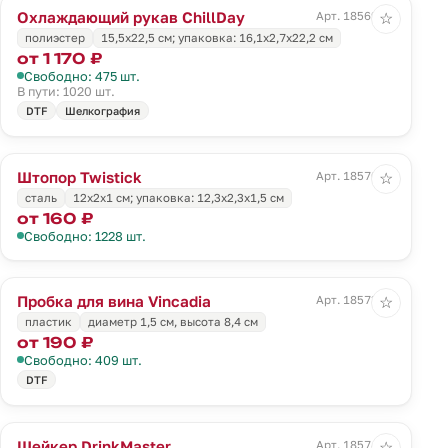
Охлаждающий рукав ChillDay
Арт. 18569.00
☆
полиэстер
15,5х22,5 см; упаковка: 16,1х2,7х22,2 см
от 1 170 ₽
Свободно: 475 шт.
В пути: 1020 шт.
DTF
Шелкография
Штопор Twistick
Арт. 18570.00
☆
сталь
12х2х1 см; упаковка: 12,3х2,3х1,5 см
от 160 ₽
Свободно: 1228 шт.
Пробка для вина Vincadia
Арт. 18573.00
☆
пластик
диаметр 1,5 см, высота 8,4 см
от 190 ₽
Свободно: 409 шт.
DTF
Шейкер DrinkMaster
Арт. 18574.00
☆