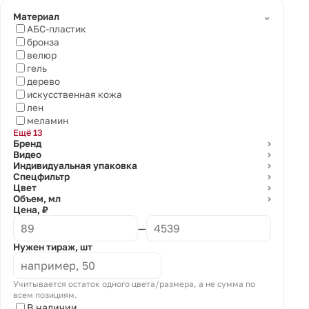
⌄
Материал
АБС-пластик
бронза
велюр
гель
дерево
искусственная кожа
лен
меламин
Ещё 13
Бренд
⌄
Видео
⌄
Индивидуальная упаковка
⌄
Спецфильтр
⌄
Цвет
⌄
Объем, мл
⌄
Цена, ₽
—
Нужен тираж, шт
Учитывается остаток одного цвета/размера, а не сумма по
всем позициям.
В наличии