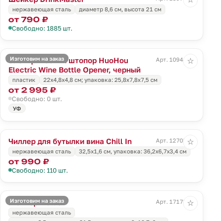
нержавеющая сталь
диаметр 8,6 см, высота 21 см
от 790 ₽
Свободно: 1885 шт.
Изготовим на заказ
Электрический штопор HuoHou
Арт. 10944.30
☆
Electric Wine Bottle Opener, черный
пластик
22x4,8x4,8 см; упаковка: 25,8x7,8x7,5 см
от 2 995 ₽
Свободно: 0 шт.
УФ
Чиллер для бутылки вина Chill In
Арт. 12703.00
☆
нержавеющая сталь
32,5x1,6 см, упаковка: 36,2x6,7x3,4 см
от 990 ₽
Свободно: 110 шт.
Изготовим на заказ
Шейкер Nellie
Арт. 17178.00
☆
нержавеющая сталь