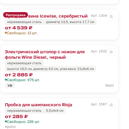
Распродажа
Кулер для вина Icewise, серебристый
Арт. 13042.10
☆
нержавеющая сталь
диаметр 13,5, высота 17,7 см
от 4 539 ₽
Свободно: 13 шт.
Электрический штопор с ножом для
Арт. 15027.30
☆
фольги Wine Diesel, черный
нержавеющая сталь
высота 19,5 см, диаметр 4,5 см, упаковка: 21х6х6 см
от 2 885 ₽
Свободно: 975 шт.
Molti
УФ
Пробка для шампанского Rioja
Арт. 15874.00
☆
нержавеющая сталь
5,5х4х4 см
от 285 ₽
Свободно: 226 шт.
Apollo