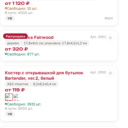
от 1 120 ₽
Свободно: 10 шт.
В пути: 4000 шт.
Molti
УФ
Распродажа
Открывашка Fairwood
Арт. 20519.00
☆
дерево
17,8х4х1 см; упаковка: 17,8х4,2х1,2 см
от 320 ₽
Свободно: 877 шт.
Костер с открывашкой для бутылок
Арт. 20526.60
☆
Bartender, ver.2, белый
АБС-пластик
8,2x8,2x0,4 см
от 119 ₽
Свободно: 3931 шт.
В пути: 5000 шт.
УФ