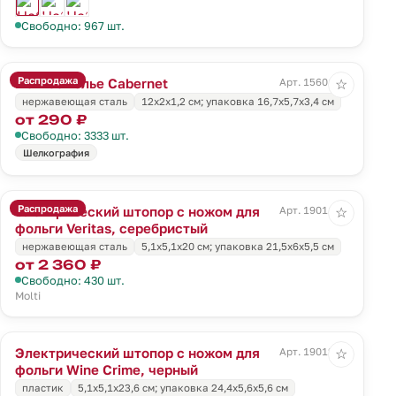
Свободно: 967 шт.
Распродажа
Нож сомелье Cabernet
Арт. 15601.00
☆
нержавеющая сталь
12х2х1,2 см; упаковка 16,7х5,7х3,4 см
от 290 ₽
Свободно: 3333 шт.
Шелкография
Распродажа
Электрический штопор с ножом для
Арт. 19011.10
☆
фольги Veritas, серебристый
нержавеющая сталь
5,1x5,1x20 см; упаковка 21,5х6х5,5 см
от 2 360 ₽
Свободно: 430 шт.
Molti
Электрический штопор с ножом для
Арт. 19012.30
☆
фольги Wine Crime, черный
пластик
5,1x5,1x23,6 см; упаковка 24,4х5,6х5,6 см