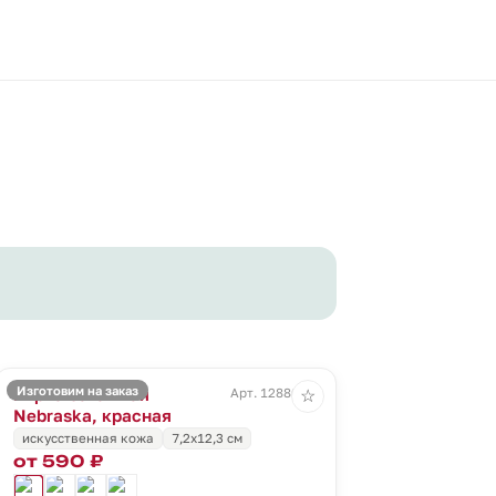
Изготовим на заказ
Бирка багажная
Арт. 12880.50
☆
Nebraska, красная
искусственная кожа
7,2х12,3 см
от 590 ₽