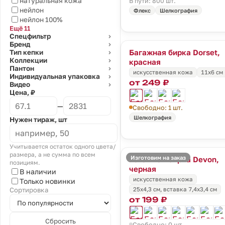
натуральная кожа
В пути: 800 шт.
нейлон
Флекс
Шелкография
нейлон 100%
Ещё 11
Спецфильтр
⌄
Бренд
⌄
Багажная бирка Dorset,
Тип кепки
⌄
Коллекции
красная
⌄
Пантон
⌄
искусственная кожа
11х6 см
Индивидуальная упаковка
⌄
от 249 ₽
Видео
⌄
Цена, ₽
—
Свободно: 1 шт.
Шелкография
Нужен тираж, шт
Учитывается остаток одного цвета/
размера, а не сумма по всем
Изготовим на заказ
Багажная бирка Devon,
позициям.
черная
В наличии
искусственная кожа
Только новинки
25х4,3 см, вставка 7,4x3,4 см
Сортировка
от 199 ₽
Сбросить
Свободно: 0 шт.