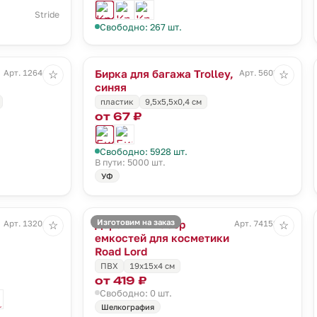
Stride
Свободно: 267 шт.
Бирка для багажа Trolley,
Арт. 12646.50
Арт. 5603.40
☆
☆
синяя
пластик
9,5х5,5х0,4 см
от 67 ₽
Свободно: 5928 шт.
В пути: 5000 шт.
УФ
Изготовим на заказ
Дорожный набор
Арт. 13201.30
Арт. 74152.00
☆
☆
емкостей для косметики
Road Lord
ПВХ
19x15x4 см
от 419 ₽
Свободно: 0 шт.
Шелкография