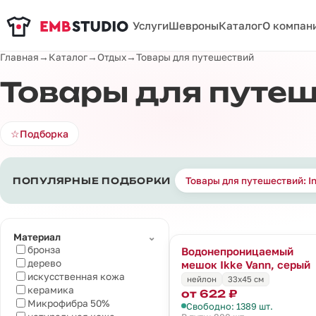
Услуги
Шевроны
Каталог
О компан
Главная
→
Каталог
→
Отдых
→
Товары для путешествий
Товары для путе
☆
Подборка
Товары для путешествий: I
ПОПУЛЯРНЫЕ ПОДБОРКИ
⌄
Материал
бронза
Водонепроницаемый
дерево
мешок Ikke Vann, серый
искусственная кожа
нейлон
33х45 см
керамика
от 622 ₽
Микрофибра 50%
Свободно: 1389 шт.