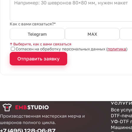
Как с вами связаться?*
Telegram
MAX
↑ Выберите, как с вами связаться
Согласен на обработку персональных данных (
политика
)
Отправить заявку
УСЛУГ
Все услу
DTF-печ
Производственная мастерская мерча и
УФ-DTF 
шевронов полного цикла.
Машинна
+7 (495) 128-06-87