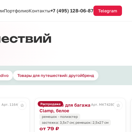
+7 (495) 128-06-87
ии
Портфолио
Контакты
Telegram
шествий
ndivo
Товары для путешествий: другойбренд
Распродажа
Крепление для багажа
Арт. 11646.10
Арт. MKT4280wht
☆
☆
Clamp, белое
ремешок - полиэстер
застежка: 3,5х7 см; ремешок: 2,5х27 см
от 79 ₽