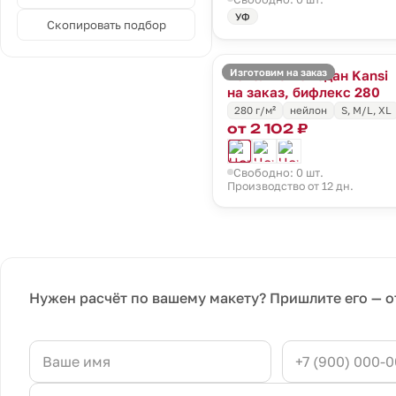
УФ
Скопировать подбор
Изготовим на заказ
Чехол на чемодан Kansi
на заказ, бифлекс 280
280 г/м²
нейлон
S, M/L, XL
от 2 102 ₽
Свободно: 0 шт.
Производство от 12 дн.
Нужен расчёт по вашему макету? Пришлите его — о