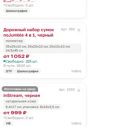
Свободно: 0 шт.
Шелкография
Дорожный набор сумок
Арт. 3503.30
☆
noJumble 4 в 1, черный
полиэстер
35х25х10 см; 30х20х10 см; 20х15х10 см;
34,5х45 см
от 1 052 ₽
Свободно: 325 шт.
В пути: 3600 шт.
Indivo
DTF
Шелкография
Изготовим на заказ
Багажная бирка
Арт. 15552.30
☆
inStream, черная
натуральная кожа
6,4х17 см; упаковка: 8х16х3,5 см
от 999 ₽
Свободно: 0 шт.
Indivo
УФ