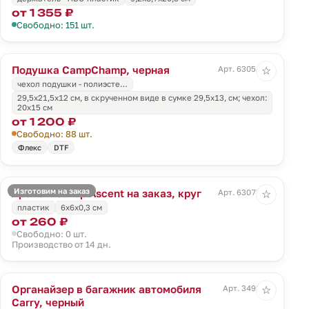
от 1 355 ₽
Свободно: 151 шт.
Подушка CampChamp, черная
Арт. 63054.30
☆
чехол подушки - полиэсте…
29,5х21,5х12 см, в скрученном виде в сумке 29,5х13, см; чехол:
20х15 см
от 1 200 ₽
Свободно: 88 шт.
Флекс
DTF
Изготовим на заказ
Ароматизатор Ascent на заказ, круг
Арт. 63078.01
☆
пластик
6x6x0,3 см
от 260 ₽
Свободно: 0 шт.
Производство от 14 дн.
Органайзер в багажник автомобиля
Арт. 3498.30
☆
Carry, черный