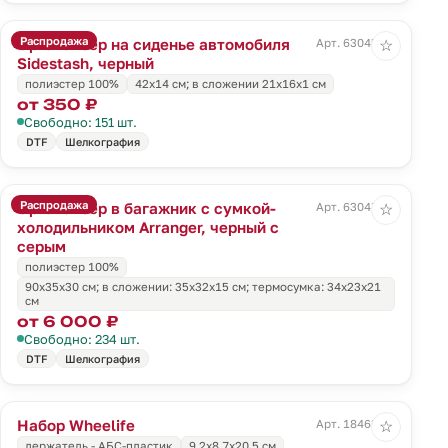
Распродажа
Органайзер на сиденье автомобиля
Арт. 63045.30
☆
Sidestash, черный
полиэстер 100%
42х14 см; в сложении 21x16x1 см
от 350 ₽
Свободно: 151 шт.
DTF
Шелкография
Распродажа
Органайзер в багажник с сумкой-
Арт. 63047.31
☆
холодильником Arranger, черный с
серым
полиэстер 100%
90х35х30 см; в сложении: 35х32х15 см; термосумка: 34х23х21
см
от 6 000 ₽
Свободно: 234 шт.
DTF
Шелкография
Набор Wheelife
Арт. 18463.30
☆
держатель - АБС-пластик
9,2х8,7х20,5 см