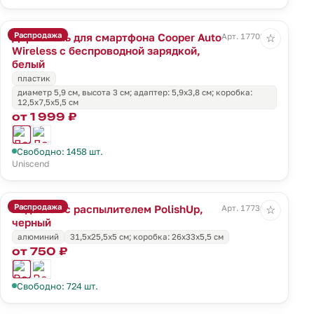
Распродажа
Держатель для смартфона Cooper Auto
Арт. 17703.60
☆
Wireless с беспроводной зарядкой,
белый
пластик
диаметр 5,9 см, высота 3 см; адаптер: 5,9х3,8 см; коробка:
12,5х7,5х5,5 см
от 1 999 ₽
Свободно: 1458 шт.
Uniscend
Распродажа
Водосгон с распылителем PolishUp,
Арт. 17736.30
☆
черный
алюминий
31,5х25,5х5 см; коробка: 26х33х5,5 см
от 750 ₽
Свободно: 724 шт.