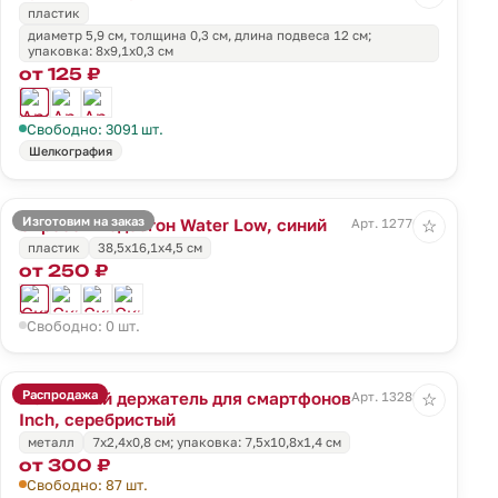
пластик
диаметр 5,9 см, толщина 0,3 см, длина подвеса 12 см;
упаковка: 8x9,1x0,3 см
от 125 ₽
Свободно: 3091 шт.
Шелкография
Изготовим на заказ
Скребок-водосгон Water Low, синий
Арт. 12776.40
☆
пластик
38,5x16,1x4,5 см
от 250 ₽
Свободно: 0 шт.
Распродажа
Магнитный держатель для смартфонов
Арт. 13289.10
☆
Inch, серебристый
металл
7х2,4х0,8 см; упаковка: 7,5x10,8x1,4 см
от 300 ₽
Свободно: 87 шт.