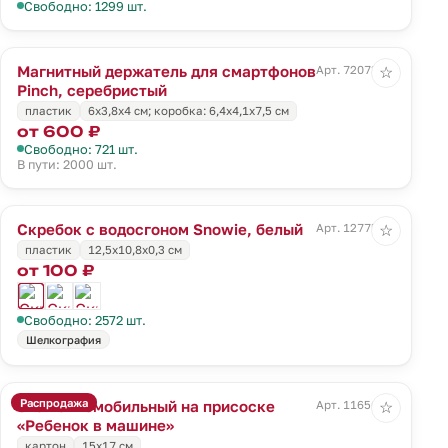
Свободно: 1299 шт.
Магнитный держатель для смартфонов
Арт. 72073.10
☆
Pinch, серебристый
пластик
6х3,8х4 см; коробка: 6,4х4,1х7,5 см
от 600 ₽
Свободно: 721 шт.
В пути: 2000 шт.
Скребок с водосгоном Snowie, белый
Арт. 12775.60
☆
пластик
12,5x10,8x0,3 см
от 100 ₽
Свободно: 2572 шт.
Шелкография
Распродажа
Знак автомобильный на присоске
Арт. 11656.02
☆
«Ребенок в машине»
картон
15х17 см