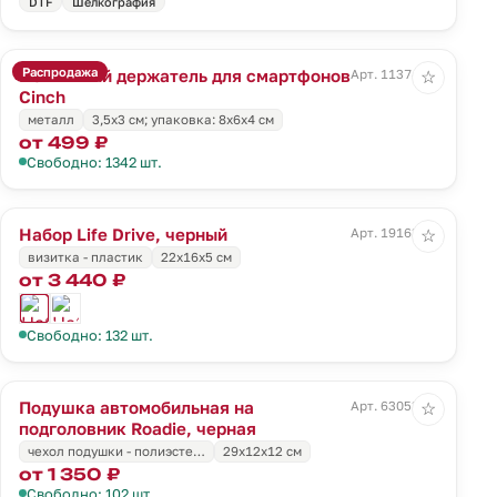
DTF
Шелкография
Распродажа
Магнитный держатель для смартфонов
Арт. 11374.10
☆
Cinch
металл
3,5x3 см; упаковка: 8x6x4 см
от 499 ₽
Свободно: 1342 шт.
Набор Life Drive, черный
Арт. 19163.30
☆
визитка - пластик
22х16х5 см
от 3 440 ₽
Свободно: 132 шт.
Подушка автомобильная на
Арт. 63053.30
☆
подголовник Roadie, черная
чехол подушки - полиэсте…
29х12х12 см
от 1 350 ₽
Свободно: 102 шт.