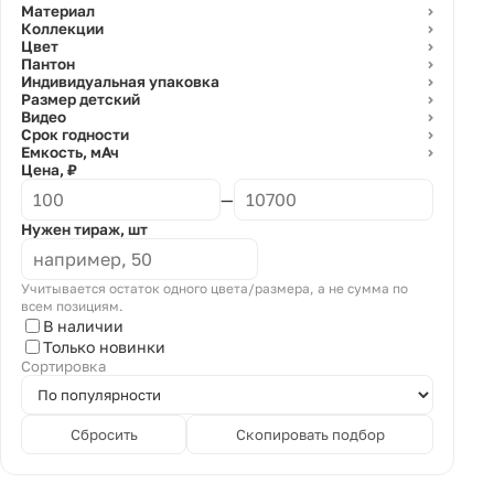
Материал
⌄
Коллекции
⌄
Цвет
⌄
Пантон
⌄
Индивидуальная упаковка
⌄
Размер детский
⌄
Видео
⌄
Срок годности
⌄
Емкость, мАч
⌄
Цена, ₽
—
Нужен тираж, шт
Учитывается остаток одного цвета/размера, а не сумма по
всем позициям.
В наличии
Только новинки
Сортировка
Сбросить
Скопировать подбор