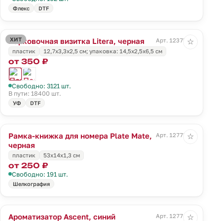
Флекс
DTF
ХИТ
Парковочная визитка Litera, черная
Арт. 12375.30
☆
пластик
12,7х3,3х2,5 см; упаковка: 14,5х2,5х6,5 см
от 350 ₽
Свободно: 3121 шт.
В пути: 18400 шт.
УФ
DTF
Рамка-книжка для номера Plate Mate,
Арт. 12773.30
☆
черная
пластик
53x14x1,3 см
от 250 ₽
Свободно: 191 шт.
Шелкография
Ароматизатор Ascent, синий
Арт. 12774.40
☆