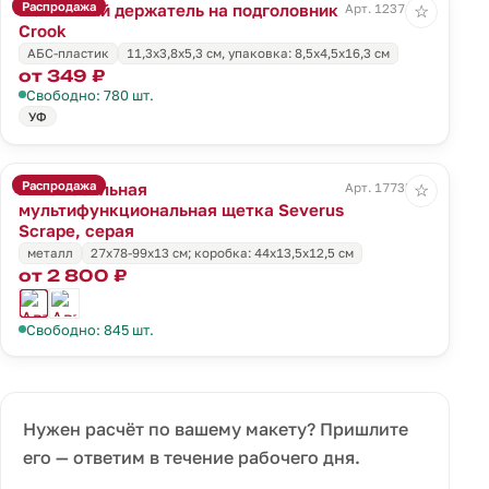
Распродажа
Магнитный держатель на подголовник
Арт. 12374.10
☆
Crook
АБС-пластик
11,3х3,8х5,3 см, упаковка: 8,5х4,5х16,3 см
от 349 ₽
Свободно: 780 шт.
УФ
Распродажа
Автомобильная
Арт. 17735.10
☆
мультифункциональная щетка Severus
Scrape, серая
металл
27х78-99х13 см; коробка: 44х13,5х12,5 см
от 2 800 ₽
Свободно: 845 шт.
Нужен расчёт по вашему макету? Пришлите
его — ответим в течение рабочего дня.