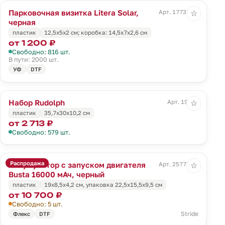
Парковочная визитка Litera Solar,
Арт. 17737.30
☆
черная
пластик
12,5х5х2 см; коробка: 14,5х7х2,6 см
от 1 200 ₽
Свободно: 816 шт.
В пути: 2000 шт.
УФ
DTF
Набор Rudolph
Арт. 19316
☆
пластик
35,7х30х10,2 см
от 2 713 ₽
Свободно: 579 шт.
Распродажа
Аккумулятор с запуском двигателя
Арт. 25777.30
☆
Busta 16000 мАч, черный
пластик
19х8,5х4,2 см, упаковка 22,5х15,5х9,5 см
от 10 700 ₽
Свободно: 5 шт.
Stride
Флекс
DTF