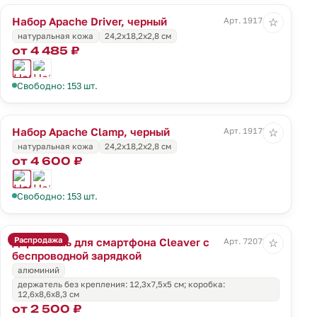
Набор Apache Driver, черный
Арт. 19174.30
☆
натуральная кожа
24,2х18,2х2,8 см
от 4 485 ₽
Свободно: 153 шт.
Набор Apache Clamp, черный
Арт. 19175.30
☆
натуральная кожа
24,2х18,2х2,8 см
от 4 600 ₽
Свободно: 153 шт.
Распродажа
Держатель для смартфона Cleaver с
Арт. 72072.10
☆
беспроводной зарядкой
алюминий
держатель без крепления: 12,3х7,5х5 см; коробка:
12,6х8,6х8,3 см
от 2 500 ₽