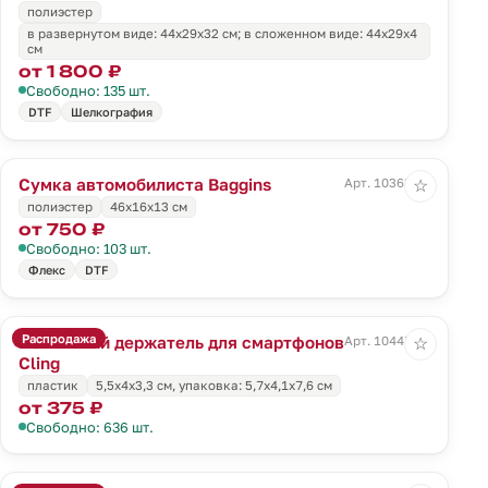
полиэстер
в развернутом виде: 44х29х32 см; в сложенном виде: 44х29х4
см
от 1 800 ₽
Свободно: 135 шт.
DTF
Шелкография
Сумка автомобилиста Baggins
Арт. 10363.30
☆
полиэстер
46x16x13 см
от 750 ₽
Свободно: 103 шт.
Флекс
DTF
Распродажа
Магнитный держатель для смартфонов
Арт. 10447.10
☆
Cling
пластик
5,5х4х3,3 см, упаковка: 5,7х4,1х7,6 см
от 375 ₽
Свободно: 636 шт.