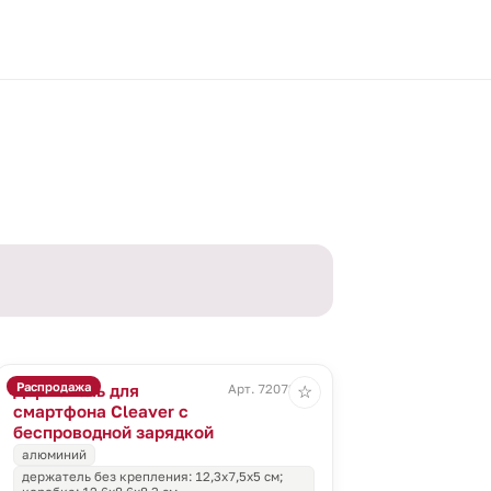
Распродажа
Держатель для
Арт. 72072.10
☆
смартфона Cleaver с
беспроводной зарядкой
алюминий
держатель без крепления: 12,3х7,5х5 см;