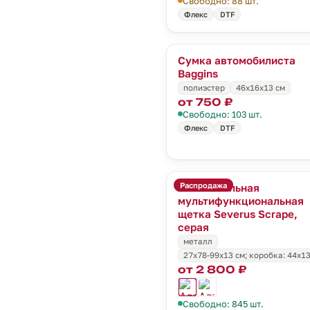
Свободно: 88 шт.
Флекс
DTF
Сумка автомобилиста
Baggins
полиэстер
46x16x13 см
от 750 ₽
Свободно: 103 шт.
Флекс
DTF
Распродажа
Автомобильная
мультифункциональная
щетка Severus Scrape,
серая
металл
27х78-99х13 см; коробка: 44х13
от 2 800 ₽
Свободно: 845 шт.