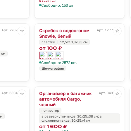
Свободно: 153 шт.
Скребок с водосгоном
Арт. 72073.10
Арт. 12775.60
☆
☆
Snowie, белый
пластик
12,5x10,8x0,3 см
от 100 ₽
5 см
Свободно: 2572 шт.
Шелкография
Органайзер в багажник
Арт. 63046.30
Арт. 3497.30
☆
☆
автомобиля Cargo,
черный
полиэстер
см
в развернутом виде: 30х25х38 см; в
сложенном виде: 30х25х4 см
от 1 600 ₽