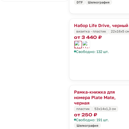
DTF
Шелкография
Набор Life Drive, черный
визитка - пластик
22х16х5 с
от 3 440 ₽
Свободно: 132 шт.
Рамка-книжка для
номера Plate Mate,
черная
пластик
53x14x1,3 см
от 250 ₽
Свободно: 191 шт.
Шелкография