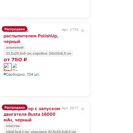
Распродажа
Водосгон с
Арт. 17736.30
☆
распылителем PolishUp,
черный
алюминий
31,5х25,5х5 см; коробка: 26х33х5,5 см
от 750 ₽
Свободно: 724 шт.
Распродажа
Аккумулятор с запуском
Арт. 25777.30
☆
двигателя Busta 16000
мАч, черный
пластик
19х8,5х4,2 см, упаковка 22,5х15,5х9,5 см