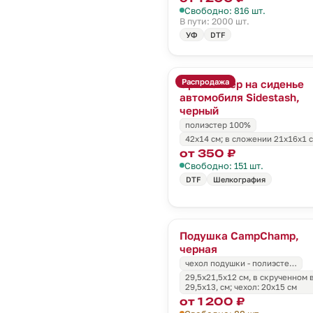
Свободно: 816 шт.
В пути: 2000 шт.
УФ
DTF
Распродажа
Органайзер на сиденье
автомобиля Sidestash,
черный
полиэстер 100%
42х14 см; в сложении 21x16x1 
от 350 ₽
Свободно: 151 шт.
DTF
Шелкография
Подушка CampChamp,
черная
чехол подушки - полиэсте…
29,5х21,5х12 см, в скрученном 
29,5х13, см; чехол: 20х15 см
от 1 200 ₽