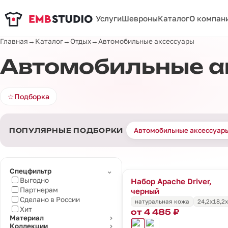
Услуги
Шевроны
Каталог
О компан
Главная
→
Каталог
→
Отдых
→
Автомобильные аксессуары
Автомобильные а
☆
Подборка
Автомобильные аксессуары
ПОПУЛЯРНЫЕ ПОДБОРКИ
⌄
Спецфильтр
Выгодно
Набор Apache Driver,
Партнерам
черный
Сделано в России
натуральная кожа
24,2х18,2х
Хит
от 4 485 ₽
Материал
⌄
Коллекции
⌄