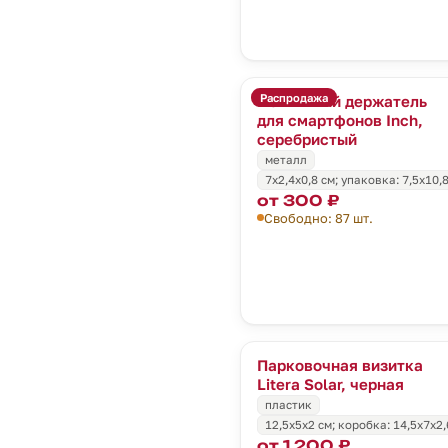
Распродажа
Магнитный держатель
для смартфонов Inch,
серебристый
металл
7х2,4х0,8 см; упаковка: 7,5x10,
от 300 ₽
Свободно: 87 шт.
Парковочная визитка
Litera Solar, черная
пластик
12,5х5х2 см; коробка: 14,5х7х2,
от 1 200 ₽