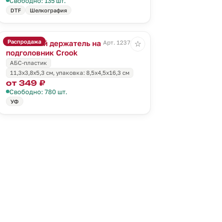
Свободно: 135 шт.
DTF
Шелкография
Распродажа
Магнитный держатель на
Арт. 12374.10
☆
подголовник Crook
АБС-пластик
11,3х3,8х5,3 см, упаковка: 8,5х4,5х16,3 см
от 349 ₽
Свободно: 780 шт.
УФ