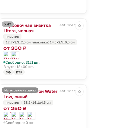
ХИТ
Парковочная визитка
Арт. 12375.30
☆
Litera, черная
пластик
12,7х3,3х2,5 см; упаковка: 14,5х2,5х6,5 см
от 350 ₽
Свободно: 3121 шт.
В пути: 18400 шт.
УФ
DTF
Изготовим на заказ
Скребок-водосгон Water
Арт. 12776.40
☆
Low, синий
пластик
38,5x16,1x4,5 см
от 250 ₽
Свободно: 0 шт.