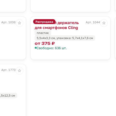
Распродажа
Магнитный держатель
Арт. 10363.30
Арт. 10447.10
☆
☆
для смартфонов Cling
пластик
5,5х4х3,3 см, упаковка: 5,7х4,1х7,6 см
от 375 ₽
Свободно: 636 шт.
Арт. 17735.10
☆
,5х12,5 см