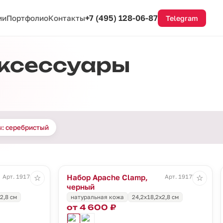
+7 (495) 128-06-87
ии
Портфолио
Контакты
Telegram
ксессуары
: серебристый
Набор Apache Clamp,
Арт. 19174.30
Арт. 19175.30
☆
☆
черный
2,8 см
натуральная кожа
24,2х18,2х2,8 см
от 4 600 ₽