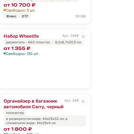
от 10 700 ₽
Свободно: 5 шт.
Stride
Флекс
DTF
Набор Wheelife
Арт. 18463.30
☆
держатель - АБС-пластик
9,2х8,7х20,5 см
от 1 355 ₽
Свободно: 151 шт.
Органайзер в багажник
Арт. 3498.30
☆
автомобиля Carry, черный
полиэстер
в развернутом виде: 44х29х32 см; в
сложенном виде: 44х29х4 см
от 1 800 ₽