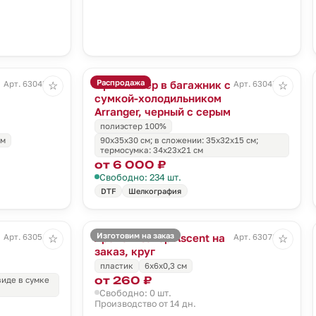
Распродажа
Органайзер в багажник с
Арт. 63045.30
Арт. 63047.31
☆
☆
сумкой-холодильником
Arranger, черный с серым
полиэстер 100%
см
90х35х30 см; в сложении: 35х32х15 см;
термосумка: 34х23х21 см
от 6 000 ₽
Свободно: 234 шт.
DTF
Шелкография
Изготовим на заказ
Ароматизатор Ascent на
Арт. 63054.30
Арт. 63078.01
☆
☆
заказ, круг
пластик
6x6x0,3 см
от 260 ₽
виде в сумке
Свободно: 0 шт.
Производство от 14 дн.