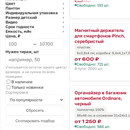
Цвет
⌄
Свободно: 153 шт.
Пантон
⌄
Индивидуальная упаковка
⌄
Размер детский
⌄
Видео
⌄
Срок годности
⌄
Магнитный держатель
Емкость, мАч
⌄
для смартфонов Pinch,
Цена, ₽
серебристый
—
пластик
Нужен тираж, шт
6х3,8х4 см; коробка: 6,4х4,1х7,
от 600 ₽
Свободно: 721 шт.
Учитывается остаток одного цвета/
В пути: 2000 шт.
размера, а не сумма по всем
позициям.
В наличии
Только новинки
Органайзер в багажник
Сортировка
автомобиля Ordinare,
черный
полиэстер 100%
Сбросить
86х46 см; в сложении 31x24x1 
Скопировать подбор
от 1 250 ₽
Свободно: 588 шт.