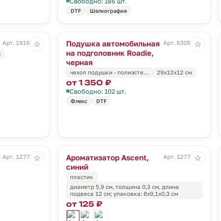
Свободно: 186 шт.
DTF
Шелкография
Подушка автомобильная
Арт. 19163.30
Арт. 63053.30
☆
☆
на подголовник Roadie,
м
черная
чехол подушки - полиэсте…
29х12х12 см
от 1 350 ₽
Свободно: 102 шт.
Флекс
DTF
Ароматизатор Ascent,
Арт. 12773.30
Арт. 12774.40
☆
☆
синий
пластик
диаметр 5,9 см, толщина 0,3 см, длина
подвеса 12 см; упаковка: 8x9,1x0,3 см
от 125 ₽