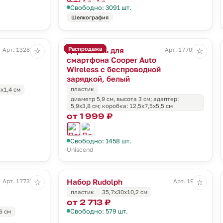
Свободно: 3091 шт.
Шелкография
Распродажа
Держатель для
Арт. 13289.10
Арт. 17703.60
☆
☆
смартфона Cooper Auto
Wireless с беспроводной
зарядкой, белый
пластик
8x1,4 см
диаметр 5,9 см, высота 3 см; адаптер:
5,9х3,8 см; коробка: 12,5х7,5х5,5 см
от 1 999 ₽
Свободно: 1458 шт.
Uniscend
Набор Rudolph
Арт. 17737.30
Арт. 19316
☆
☆
пластик
35,7х30х10,2 см
от 2 713 ₽
Свободно: 579 шт.
6 см