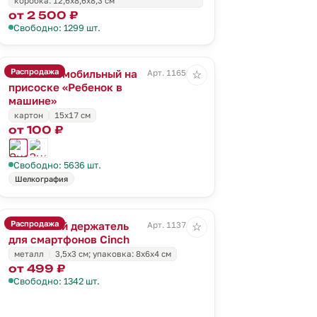
коробка: 12,6х8,6х8,3 см
от 2 500 ₽
Свободно: 1299 шт.
Распродажа
Знак автомобильный на
Арт. 11656.02
☆
присоске «Ребенок в
машине»
картон
15х17 см
от 100 ₽
Свободно: 5636 шт.
Шелкография
Распродажа
Магнитный держатель
Арт. 11374.10
☆
для смартфонов Cinch
металл
3,5x3 см; упаковка: 8x6x4 см
от 499 ₽
Свободно: 1342 шт.