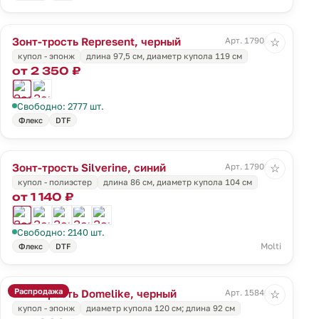
Зонт-трость Represent, черный
Арт. 17904.30
☆
купол - эпонж
длина 97,5 см, диаметр купола 119 см
от 2 350 ₽
Свободно: 2777 шт.
Флекс
DTF
Зонт-трость Silverine, синий
Арт. 17906.40
☆
купол - полиэстер
длина 86 см, диаметр купола 104 см
от 1 140 ₽
Свободно: 2140 шт.
Molti
Флекс
DTF
Распродажа
Зонт-трость Domelike, черный
Арт. 15840.30
☆
купол - эпонж
диаметр купола 120 см; длина 92 см