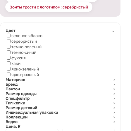
Зонты трости с логотипом: серебристый
⌄
Цвет
зеленое яблоко
серебристый
темно-зеленый
темно-синий
фуксия
хаки
ярко-зеленый
ярко-розовый
Материал
⌄
Бренд
⌄
Пантон
⌄
Размер одежды
⌄
Спецфильтр
⌄
Тип кепки
⌄
Размер детский
⌄
Индивидуальная упаковка
⌄
Коллекции
⌄
Видео
⌄
Цена, ₽