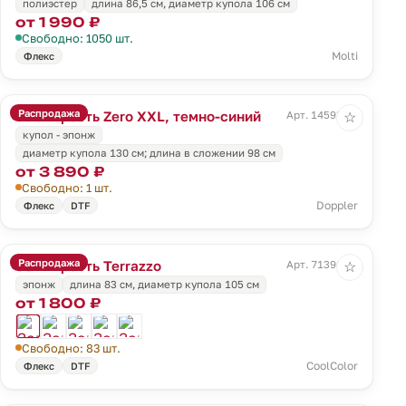
полиэстер
длина 86,5 см, диаметр купола 106 см
от 1 990 ₽
Свободно: 1050 шт.
Molti
Флекс
Распродажа
Зонт-трость Zero XXL, темно-синий
Арт. 14593.40
☆
купол - эпонж
диаметр купола 130 см; длина в сложении 98 см
от 3 890 ₽
Свободно: 1 шт.
Doppler
Флекс
DTF
Распродажа
Зонт-трость Terrazzo
Арт. 71396.34
☆
эпонж
длина 83 см, диаметр купола 105 см
от 1 800 ₽
Свободно: 83 шт.
CoolColor
Флекс
DTF