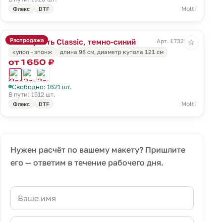
Molti
Флекс
DTF
Распродажа
Зонт-трость Classic, темно-синий
Арт. 17322.40
☆
купол - эпонж
длина 98 см, диаметр купола 121 см
от 1 650 ₽
Свободно: 1621 шт.
В пути: 1512 шт.
Molti
Флекс
DTF
Нужен расчёт по вашему макету? Пришлите
его — ответим в течение рабочего дня.