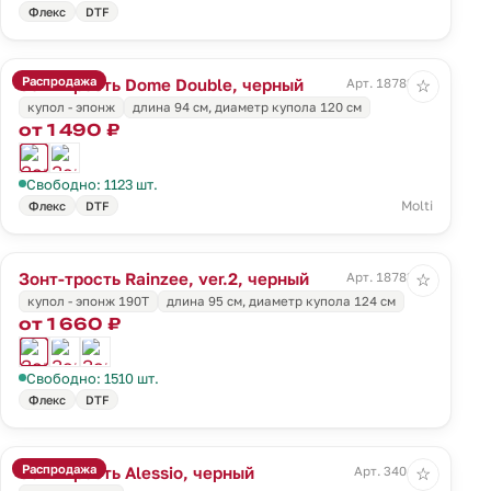
Флекс
DTF
Распродажа
Зонт-трость Dome Double, черный
Арт. 18782.30
☆
купол - эпонж
длина 94 см, диаметр купола 120 см
от 1 490 ₽
Свободно: 1123 шт.
Molti
Флекс
DTF
Зонт-трость Rainzee, ver.2, черный
Арт. 18783.32
☆
купол - эпонж 190T
длина 95 см, диаметр купола 124 см
от 1 660 ₽
Свободно: 1510 шт.
Флекс
DTF
Распродажа
Зонт-трость Alessio, черный
Арт. 3404.30
☆