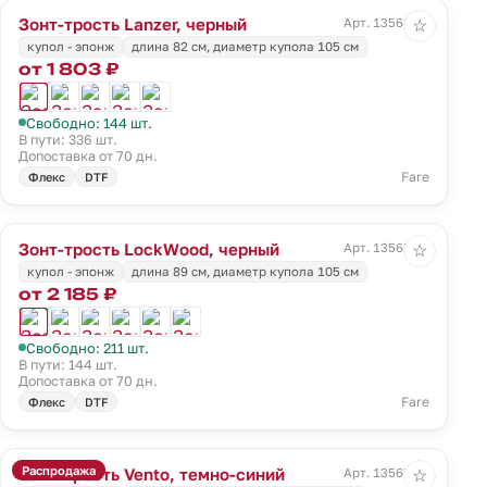
Зонт-трость Lanzer, черный
Арт. 13563.30
☆
купол - эпонж
длина 82 см, диаметр купола 105 см
от 1 803 ₽
Свободно: 144 шт.
В пути: 336 шт.
Допоставка от 70 дн.
Fare
Флекс
DTF
Зонт-трость LockWood, черный
Арт. 13565.30
☆
купол - эпонж
длина 89 см, диаметр купола 105 см
от 2 185 ₽
Свободно: 211 шт.
В пути: 144 шт.
Допоставка от 70 дн.
Fare
Флекс
DTF
Распродажа
Зонт-трость Vento, темно-синий
Арт. 13567.40
☆