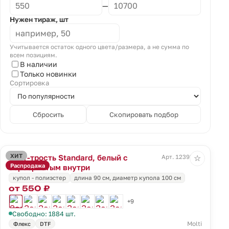
—
Нужен тираж, шт
Учитывается остаток одного цвета/размера, а не сумма по
всем позициям.
В наличии
Только новинки
Сортировка
Сбросить
Скопировать подбор
ХИТ
Зонт-трость Standard, белый с
Арт. 12393.01
☆
Распродажа
серебристым внутри
купол - полиэстер
длина 90 см, диаметр купола 100 см
от 550 ₽
+9
Свободно: 1884 шт.
Molti
Флекс
DTF