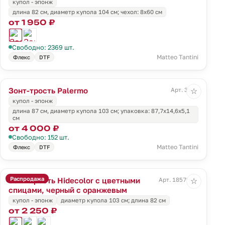
купол - эпонж
длина 82 см, диаметр купола 104 см; чехол: 8х60 см
от 1 950 ₽
Свободно: 2369 шт.
Matteo Tantini
Флекс
DTF
Зонт-трость Palermo
Арт. 3709
☆
купол - эпонж
длина 87 см, диаметр купола 103 см; упаковка: 87,7x14,6x5,1
см
от 4 000 ₽
Свободно: 152 шт.
Matteo Tantini
Флекс
DTF
Распродажа
Зонт-трость Hidecolor с цветными
Арт. 18579.20
☆
спицами, черный с оранжевым
купол - эпонж
диаметр купола 103 см; длина 82 см
от 2 250 ₽