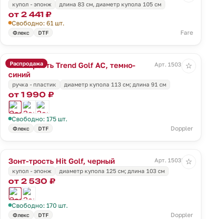
купол - эпонж
длина 83 см, диаметр купола 105 см
от 2 441 ₽
Свободно: 61 шт.
Fare
Флекс
DTF
Распродажа
Зонт-трость Trend Golf AC, темно-
Арт. 15031.43
☆
синий
ручка - пластик
диаметр купола 113 см; длина 91 см
от 1 990 ₽
Свободно: 175 шт.
Doppler
Флекс
DTF
Зонт-трость Hit Golf, черный
Арт. 15035.30
☆
купол - эпонж
диаметр купола 125 см; длина 103 см
от 2 530 ₽
Свободно: 170 шт.
Doppler
Флекс
DTF