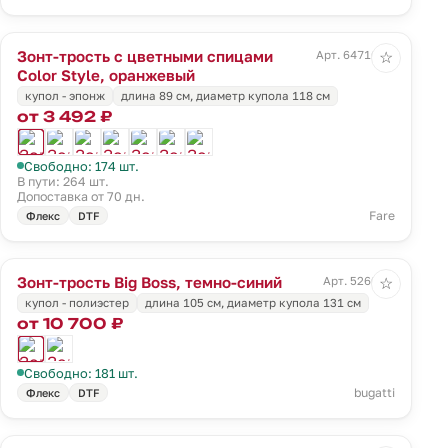
Зонт-трость с цветными спицами
Арт. 64716.20
☆
Color Style, оранжевый
купол - эпонж
длина 89 см, диаметр купола 118 см
от 3 492 ₽
Свободно: 174 шт.
В пути: 264 шт.
Допоставка от 70 дн.
Fare
Флекс
DTF
Зонт-трость Big Boss, темно-синий
Арт. 5260.42
☆
купол - полиэстер
длина 105 см, диаметр купола 131 см
от 10 700 ₽
Свободно: 181 шт.
bugatti
Флекс
DTF