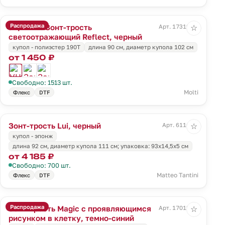
Распродажа
УЦЕНКА! Зонт-трость
Арт. 17319.31
☆
светоотражающий Reflect, черный
купол - полиэстер 190T
длина 90 см, диаметр купола 102 см
от 1 450 ₽
Свободно: 1513 шт.
Molti
Флекс
DTF
Зонт-трость Lui, черный
Арт. 6116.30
☆
купол - эпонж
длина 92 см, диаметр купола 111 см; упаковка: 93х14,5х5 см
от 4 185 ₽
Свободно: 700 шт.
Matteo Tantini
Флекс
DTF
Распродажа
Зонт-трость Magic с проявляющимся
Арт. 17012.40
☆
рисунком в клетку, темно-синий