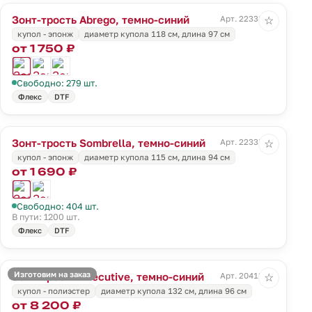
Зонт-трость Abrego, темно-синий
Арт. 22338.40
☆
купол - эпонж
диаметр купола 118 см, длина 97 см
от 1 750 ₽
Свободно: 279 шт.
Флекс
DTF
Зонт-трость Sombrella, темно-синий
Арт. 22337.40
☆
купол - эпонж
диаметр купола 115 см, длина 94 см
от 1 690 ₽
Свободно: 404 шт.
В пути: 1200 шт.
Флекс
DTF
Изготовим на заказ
Зонт-трость Executive, темно-синий
Арт. 20413.40
☆
купол - полиэстер
диаметр купола 132 см, длина 96 см
от 8 200 ₽