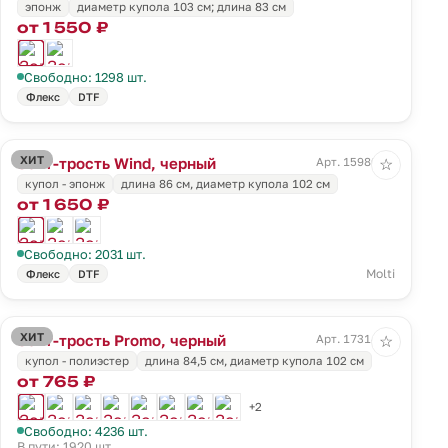
эпонж
диаметр купола 103 см; длина 83 см
от 1 550 ₽
Свободно: 1298 шт.
Флекс
DTF
ХИТ
Зонт-трость Wind, черный
Арт. 15980.30
☆
купол - эпонж
длина 86 см, диаметр купола 102 см
от 1 650 ₽
Свободно: 2031 шт.
Molti
Флекс
DTF
ХИТ
Зонт-трость Promo, черный
Арт. 17314.30
☆
купол - полиэстер
длина 84,5 см, диаметр купола 102 см
от 765 ₽
+2
Свободно: 4236 шт.
В пути: 1920 шт.