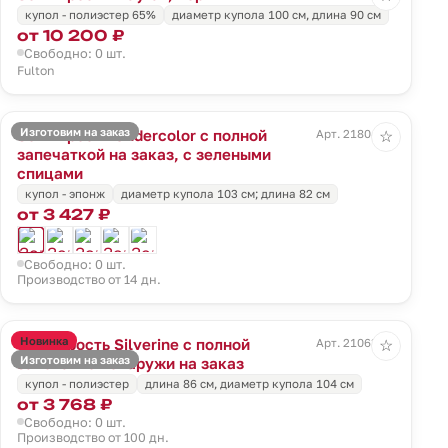
купол - полиэстер 65%
диаметр купола 100 см, длина 90 см
от 10 200 ₽
Свободно: 0 шт.
Fulton
Изготовим на заказ
Зонт-трость Undercolor с полной
Арт. 21804.94
☆
запечаткой на заказ, с зелеными
спицами
купол - эпонж
диаметр купола 103 см; длина 82 см
от 3 427 ₽
Свободно: 0 шт.
Производство от 14 дн.
Новинка
Зонт-трость Silverine с полной
Арт. 21063.00
☆
Изготовим на заказ
запечаткой снаружи на заказ
купол - полиэстер
длина 86 см, диаметр купола 104 см
от 3 768 ₽
Свободно: 0 шт.
Производство от 100 дн.