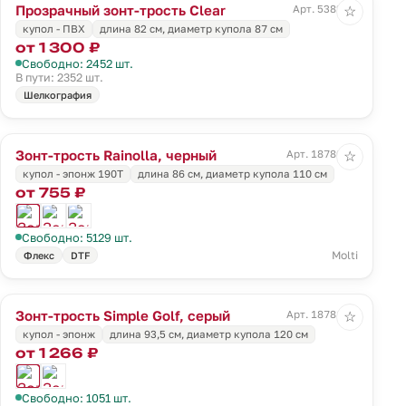
Прозрачный зонт-трость Clear
Арт. 5382.60
☆
купол - ПВХ
длина 82 см, диаметр купола 87 см
от 1 300 ₽
Свободно: 2452 шт.
В пути: 2352 шт.
Шелкография
Зонт-трость Rainolla, черный
Арт. 18780.30
☆
купол - эпонж 190T
длина 86 см, диаметр купола 110 см
от 755 ₽
Свободно: 5129 шт.
Molti
Флекс
DTF
Зонт-трость Simple Golf, серый
Арт. 18781.11
☆
купол - эпонж
длина 93,5 см, диаметр купола 120 см
от 1 266 ₽
Свободно: 1051 шт.