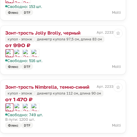
Свободно: 153 шт.
Molti
Флекс
DTF
Зонт-трость Jolly Brolly, черный
Арт. 22335.30
☆
купол - эпонж
диаметр купола 97,5 см, длина 83 см
от 990 ₽
Свободно: 516 шт.
Molti
Флекс
DTF
Зонт-трость Nimbrella, темно-синий
Арт. 22336.40
☆
купол - эпонж
диаметр купола 112 см, длина 90 см
от 1 470 ₽
Свободно: 749 шт.
В пути: 1200 шт.
Molti
Флекс
DTF