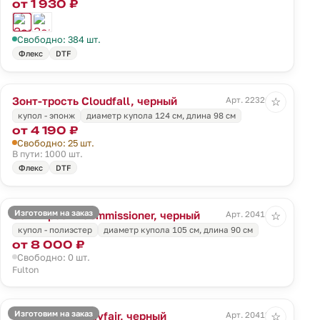
от 1 930 ₽
Свободно: 384 шт.
Флекс
DTF
Зонт-трость Cloudfall, черный
Арт. 22326.30
☆
купол - эпонж
диаметр купола 124 см, длина 98 см
от 4 190 ₽
Свободно: 25 шт.
В пути: 1000 шт.
Флекс
DTF
Изготовим на заказ
Зонт-трость Commissioner, черный
Арт. 20411.30
☆
купол - полиэстер
диаметр купола 105 см, длина 90 см
от 8 000 ₽
Свободно: 0 шт.
Fulton
Изготовим на заказ
Зонт-трость Mayfair, черный
Арт. 20412.30
☆