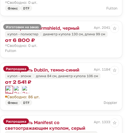
Свободно: 0 шт.
Fulton
Флекс
DTF
Изготовим на заказ
Зонт-трость Stormshield, черный
Арт. 20414.30
☆
купол - полиэстер
диаметр купола 130 см, длина 99 см
от 6 800 ₽
Свободно: 0 шт.
Fulton
Распродажа
Зонт-трость Dublin, темно-синий
Арт. 11845.40
☆
купол - эпонж
длина 84 см, диаметр купола 106 см
от 2 541 ₽
Свободно: 86 шт.
Doppler
Флекс
DTF
Распродажа
Зонт-трость Manifest со
Арт. 13330.10
☆
светоотражающим куполом, серый