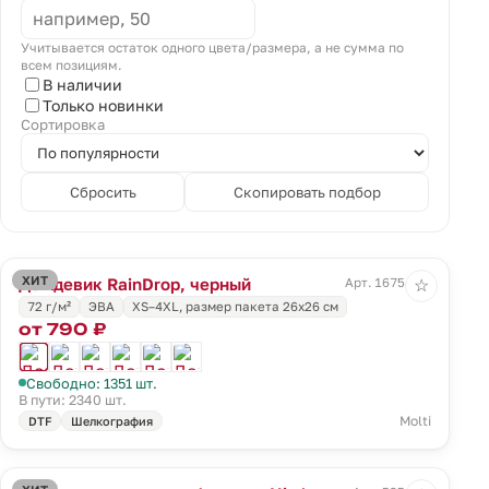
Учитывается остаток одного цвета/размера, а не сумма по
всем позициям.
В наличии
Только новинки
Сортировка
Сбросить
Скопировать подбор
ХИТ
Дождевик RainDrop, черный
Арт. 16754.30
☆
72 г/м²
ЭВА
XS–4XL, размер пакета 26х26 см
от 790 ₽
Свободно: 1351 шт.
В пути: 2340 шт.
Molti
DTF
Шелкография