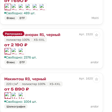
от 1 690 ₽
Свободно: 489 шт.
Molti
Флекс
DTF
Распродажа
Дождевик-анорак R1, черный
Арт. 15201.30
☆
полиэстер 100%
XS–XXL
от 2 190 ₽
Свободно: 2376 шт.
andor
Флекс
DTF
Макинтош R3, черный
Арт. 16203.30
☆
220 г/м²
полиэстер 100%
XS–XXL
от 5 890 ₽
Свободно: 1004 шт.
andor
Шелкография