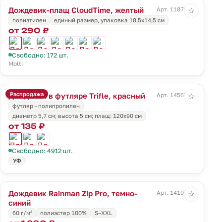
Дождевик-плащ CloudTime, желтый
Арт. 11876.80
☆
полиэтилен
единый размер, упаковка 18,5х14,5 см
от 290 ₽
Свободно: 172 шт.
Molti
Распродажа
Дождевик в футляре Trifle, красный
Арт. 14567.50
☆
футляр - полипропилен
диаметр 5,7 см; высота 5 см; плащ: 120х90 см
от 135 ₽
Свободно: 4912 шт.
УФ
Дождевик Rainman Zip Pro, темно-
Арт. 14107.40
☆
синий
60 г/м²
полиэстер 100%
S–XXL