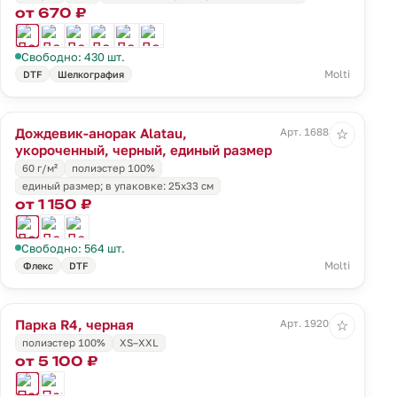
от 670 ₽
Свободно: 430 шт.
Molti
DTF
Шелкография
Дождевик-анорак Alatau,
Арт. 16881.30
☆
укороченный, черный, единый размер
60 г/м²
полиэстер 100%
единый размер; в упаковке: 25x33 см
от 1 150 ₽
Свободно: 564 шт.
Molti
Флекс
DTF
Парка R4, черная
Арт. 19204.30
☆
полиэстер 100%
XS–XXL
от 5 100 ₽