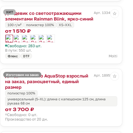
ХИТ
Дождевик со светоотражающими
Арт. 13346.44
☆
элементами Rainman Blink, ярко-синий
100 г/м²
полиэстер 100%
XS–XXL
от 1 510 ₽
Свободно: 283 шт.
В пути: 550 шт.
Molti
Флекс
DTF
Изготовим на заказ
Дождевик-пончо AquaStop взрослый
Арт. 18955.01
☆
на заказ, разноцветный, единый
размер
полиэстер 100%
универсальный (S–XL): длина с капюшоном 125 см, длина
рукава 68 см
от 3 700 ₽
Свободно: 0 шт.
Производство от 20 дн.