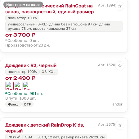
Изготовим на заказ
Дождевик классический RainCoat на
Арт. 18949.01
☆
заказ, разноцветный, единый размер
полиэстер 100%
универсальный (S–XL): длина без капюшона 97 см, длина
рукава 78 см, высота капюшона 37 см
от 3 700 ₽
Свободно: 0 шт.
Производство от 20 дн.
Дождевик R2, черный
Арт. 15202.30
☆
полиэстер 100%
XS–XXL
от 2 490 ₽
Свободно: 991 шт.
В пути: 1000 шт.
andor
Флекс
DTF
Дождевик детский RainDrop Kids,
Арт. 26754.30
☆
черный
70 г/м²
ЭВА
8, 10, 12 лет, размер пакета 26х26 см