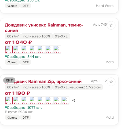
Hard Work
Флекс
DTF
Дождевик унисекс Rainman, темно-
Арт. 7456.40
☆
синий
60 г/м²
полиэстер 100%
XS–XXL
от 1 040 ₽
Свободно: 844 шт.
Molti
Флекс
DTF
ХИТ
Дождевик Rainman Zip, ярко-синий
Арт. 11124.44
☆
60 г/м²
полиэстер 100%
XS–XXL, мешочек: 17х26 см
от 1 190 ₽
+5
Свободно: 1077 шт.
В пути: 2984 шт.
Molti
Флекс
DTF