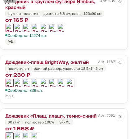
ХИТ
Дождевик в круглом футляре Nimbus,
Арт. 5354.50
☆
красный
футляр - пластик
диаметр 6,6 см; плащ: 120х90 см
от 165 ₽
Свободно: 12274 шт.
УФ
Дождевик-плащ BrightWay, желтый
Арт. 11875.80
☆
полиэтилен
единый размер, упаковка 18,5х14,5 см
от 230 ₽
Свободно: 336 шт.
Molti
Дождевик «Плащ, плащ», темно-синий
Арт. 70611.40
☆
60 г/м²
полиэстер 100%
S–XXL
от 1 668 ₽