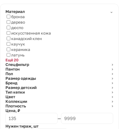
⌄
Материал
бронза
дерево
дюспо
искусственная кожа
канадский клен
каучук
керамика
латунь
Ещё 20
Спецфильтр
⌄
Пантон
⌄
Пол
⌄
Размер одежды
⌄
Бренд
⌄
Размер детский
⌄
Тип кепки
⌄
Цвет
⌄
Коллекции
⌄
Плотность
⌄
Цена, ₽
—
Нужен тираж, шт