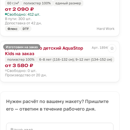
60 г/м²
полиэстер 100%
единый размер
от 2 090 ₽
Свободно: 412 шт.
В пути: 300 шт.
Допоставка от 42 дн.
Hard Work
Флекс
DTF
Изготовим на заказ
Дождевик-пончо детский AquaStop
Арт. 18948.01
☆
Kids на заказ
полиэстер 100%
6–8 лет (116–132 см); 9–12 лет (134–152 см)
от 3 580 ₽
Свободно: 0 шт.
Производство от 20 дн.
Нужен расчёт по вашему макету? Пришлите
его — ответим в течение рабочего дня.