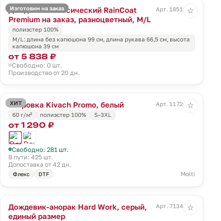
Изготовим на заказ
Дождевик классический RainCoat
Арт. 18512.01
☆
Premium на заказ, разноцветный, M/L
полиэстер 100%
M/L: длина без капюшона 99 см, длина рукава 66,5 см, высота
капюшона 39 см
от 5 838 ₽
Свободно: 0 шт.
Производство от 20 дн.
ХИТ
Ветровка Kivach Promo, белый
Арт. 11726.60
☆
60 г/м²
полиэстер 100%
S–3XL
от 1 290 ₽
Свободно: 281 шт.
В пути: 425 шт.
Допоставка от 42 дн.
Molti
Флекс
DTF
Дождевик-анорак Hard Work, серый,
Арт. 71344.11
☆
единый размер