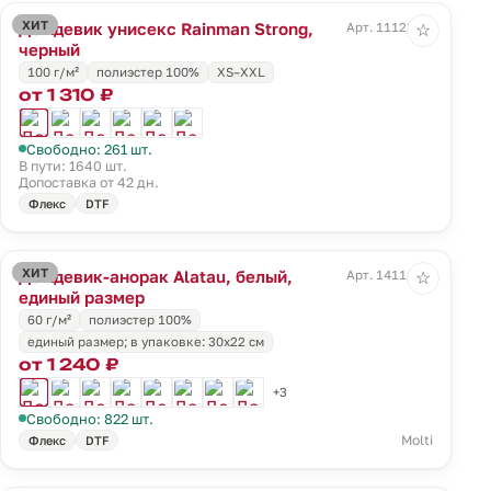
ХИТ
Дождевик унисекс Rainman Strong,
Арт. 11123.30
☆
черный
100 г/м²
полиэстер 100%
XS–XXL
от 1 310 ₽
Свободно: 261 шт.
В пути: 1640 шт.
Допоставка от 42 дн.
Флекс
DTF
ХИТ
Дождевик-анорак Alatau, белый,
Арт. 14111.60
☆
единый размер
60 г/м²
полиэстер 100%
единый размер; в упаковке: 30x22 см
от 1 240 ₽
+3
Свободно: 822 шт.
Molti
Флекс
DTF