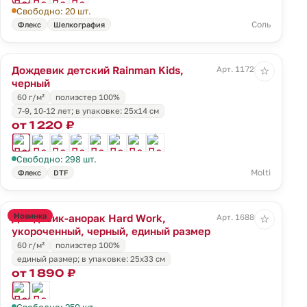
Свободно: 20 шт.
Соль
Флекс
Шелкография
Дождевик детский Rainman Kids,
Арт. 11729.30
☆
черный
60 г/м²
полиэстер 100%
7-9, 10-12 лет; в упаковке: 25x14 см
от 1 220 ₽
Свободно: 298 шт.
Molti
Флекс
DTF
Новинка
Дождевик-анорак Hard Work,
Арт. 16880.30
☆
укороченный, черный, единый размер
60 г/м²
полиэстер 100%
единый размер; в упаковке: 25x33 см
от 1 890 ₽
Свободно: 250 шт.