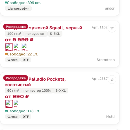
Свободно: 399 шт.
andor
Шелкография
Распродажа
Дождевик мужской Squall, черный
Арт. 11627.30
☆
190 г/м²
полиуретан
S–5XL
от 9 999 ₽
Свободно: 22 шт.
Stormtech
Флекс
DTF
Распродажа
Дождевик Palladio Pockets,
Арт. 23877.00
☆
золотистый
60 г/м²
полиэстер 100%
S–XXL
от 990 ₽
Свободно: 178 шт.
Molti
Флекс
DTF