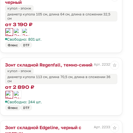
черный
купол - эпонж
диаметр купола 105 см, длина 64 см, длина в сложении 32,5
см
от 3 190 ₽
Свободно: 801 шт.
Флекс
DTF
Зонт складной Regenfall, темно-синий
Арт. 22325.40
☆
купол - эпонж
диаметр купола 113 см, длина 70,5 см, длина в сложении 36
см
от 2 890 ₽
Свободно: 244 шт.
Флекс
DTF
Зонт складной Edgeline, черный с
Арт. 22331.80
☆
желтым