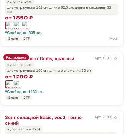
купол - эпонж
диаметр купола 102 см, длина 62,5 см, длина в сложении 33
см
от 1 850 ₽
Свободно: 835 шт.
Molti
Флекс
DTF
Распродажа
Складной зонт Gems, красный
Арт. 17013.50
☆
купол - эпонж
диаметр купола 100 см; длина в сложении 30 см
от 1 290 ₽
Свободно: 1433 шт.
Флекс
DTF
Зонт складной Basic, ver.2, темно-
Арт. 21805.43
☆
синий
купол - эпонж 190T