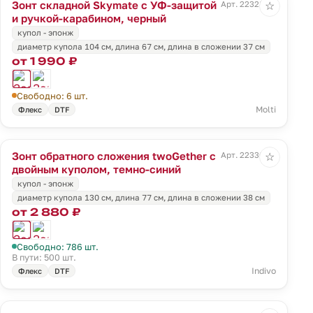
Зонт складной Skymate с УФ-защитой
Арт. 22328.30
☆
и ручкой-карабином, черный
купол - эпонж
диаметр купола 104 см, длина 67 см, длина в сложении 37 см
от 1 990 ₽
Свободно: 6 шт.
Molti
Флекс
DTF
Зонт обратного сложения twoGether с
Арт. 22330.40
☆
двойным куполом, темно-синий
купол - эпонж
диаметр купола 130 см, длина 77 см, длина в сложении 38 см
от 2 880 ₽
Свободно: 786 шт.
В пути: 500 шт.
Indivo
Флекс
DTF