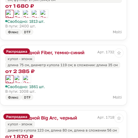
от 1 680 ₽
Свободно: 1813 шт.
В пути: 2400 шт.
Molti
Флекс
DTF
Распродажа
Зонт складной Fiber, темно-синий
Арт. 17321.40
☆
купол - эпонж
длина 75 см, диаметр купола 119 см; в сложении: длина 35 см
от 2 385 ₽
Свободно: 1861 шт.
В пути: 1008 шт.
Molti
Флекс
DTF
Распродажа
Зонт складной Big Arc, черный
Арт. 17189.30
☆
купол - эпонж
диаметр купола 123 см, длина 80 см, длина в сложении 56 см
от 1 870 ₽