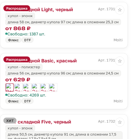
Распродажа
Зонт складной Light, черный
Арт. 17316.30
☆
купол - эпонж
длина 58 см, диаметр купола 97 см; длина в сложении 25,3 см
от 868 ₽
Свободно: 1387 шт.
Molti
Флекс
DTF
Распродажа
Зонт складной Basic, красный
Арт. 17317.50
☆
купол - полиэстер
длина 56 см, диаметр купола 96 см; длина в сложении 24,5 см
от 629 ₽
Свободно: 4269 шт.
Molti
Флекс
DTF
ХИТ
Зонт складной Five, черный
Арт. 17320.30
☆
купол - эпонж
длина 50,5 см, диаметр купола 91 см, длина в сложении 17,5
см, футляр: 17,5х7,5х4,5 см