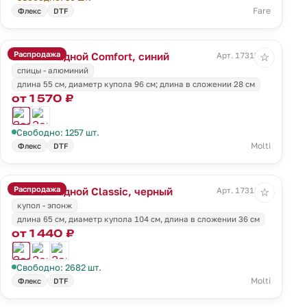
Fare
Флекс
DTF
Распродажа
Зонт складной Comfort, синий
Арт. 17315.41
☆
спицы - алюминий
длина 55 см, диаметр купола 96 см; длина в сложении 28 см
от 1 570 ₽
Свободно: 1257 шт.
Molti
Флекс
DTF
Распродажа
Зонт складной Classic, черный
Арт. 17318.30
☆
купол - эпонж
длина 65 см, диаметр купола 104 см, длина в сложении 36 см
от 1 440 ₽
Свободно: 2682 шт.
Molti
Флекс
DTF