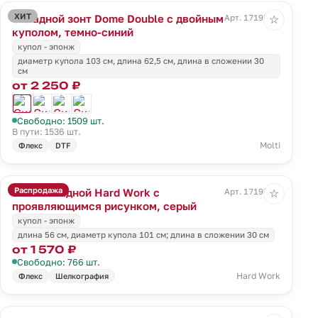
ХИТ
Складной зонт Dome Double с двойным
Арт. 17193.40
☆
куполом, темно-синий
купол - эпонж
диаметр купола 103 см, длина 62,5 см, длина в сложении 30
см
от 2 250 ₽
Свободно: 1509 шт.
В пути: 1536 шт.
Molti
Флекс
DTF
Распродажа
Зонт складной Hard Work с
Арт. 17195.11
☆
проявляющимся рисунком, серый
купол - эпонж
длина 56 см, диаметр купола 101 см; длина в сложении 30 см
от 1 570 ₽
Свободно: 766 шт.
Hard Work
Флекс
Шелкография