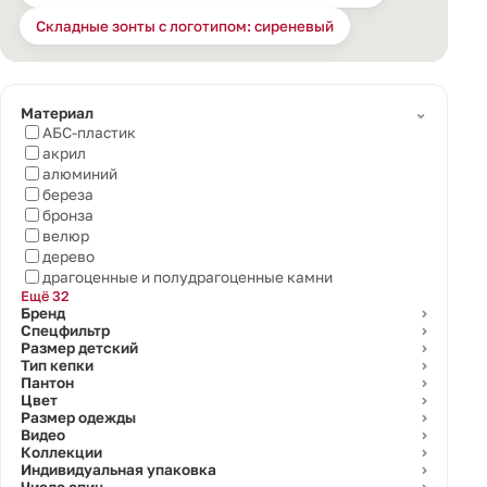
Складные зонты с логотипом: сиреневый
⌄
Материал
АБС-пластик
акрил
алюминий
береза
бронза
велюр
дерево
драгоценные и полудрагоценные камни
Ещё 32
Бренд
⌄
Спецфильтр
⌄
Размер детский
⌄
Тип кепки
⌄
Пантон
⌄
Цвет
⌄
Размер одежды
⌄
Видео
⌄
Коллекции
⌄
Индивидуальная упаковка
⌄