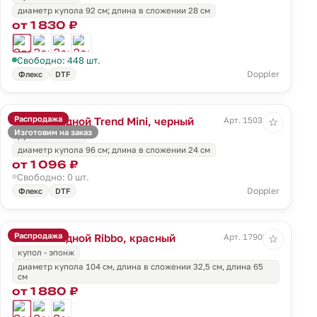
диаметр купола 92 см; длина в сложении 28 см
от 1 830 ₽
Свободно: 448 шт.
Doppler
Флекс
DTF
Распродажа
Зонт складной Trend Mini, черный
Арт. 15034.30
☆
Изготовим на заказ
ручка - пластик
диаметр купола 96 см; длина в сложении 24 см
от 1 096 ₽
Свободно: 0 шт.
Doppler
Флекс
DTF
Распродажа
Зонт складной Ribbo, красный
Арт. 17905.50
☆
купол - эпонж
диаметр купола 104 см, длина в сложении 32,5 см, длина 65
см
от 1 880 ₽