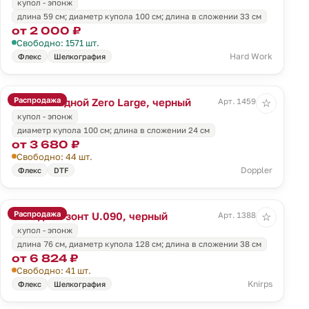
купол - эпонж
длина 59 см; диаметр купола 100 см; длина в сложении 33 см
от 2 000 ₽
Свободно: 1571 шт.
Hard Work
Флекс
Шелкография
Распродажа
Зонт складной Zero Large, черный
Арт. 14594.30
☆
купол - эпонж
диаметр купола 100 см; длина в сложении 24 см
от 3 680 ₽
Свободно: 44 шт.
Doppler
Флекс
DTF
Распродажа
Складной зонт U.090, черный
Арт. 13884.30
☆
купол - эпонж
длина 76 см, диаметр купола 128 см; длина в сложении 38 см
от 6 824 ₽
Свободно: 41 шт.
Knirps
Флекс
Шелкография