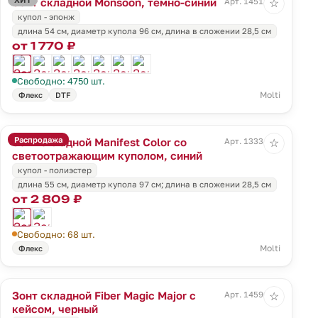
Зонт складной Monsoon, темно-синий
Арт. 14518.43
☆
купол - эпонж
длина 54 см, диаметр купола 96 см, длина в сложении 28,5 см
от 1 770 ₽
Свободно: 4750 шт.
Molti
Флекс
DTF
Распродажа
Зонт складной Manifest Color со
Арт. 13334.40
☆
светоотражающим куполом, синий
купол - полиэстер
длина 55 см, диаметр купола 97 см; длина в сложении 28,5 см
от 2 809 ₽
Свободно: 68 шт.
Molti
Флекс
Зонт складной Fiber Magic Major с
Арт. 14596.30
☆
кейсом, черный