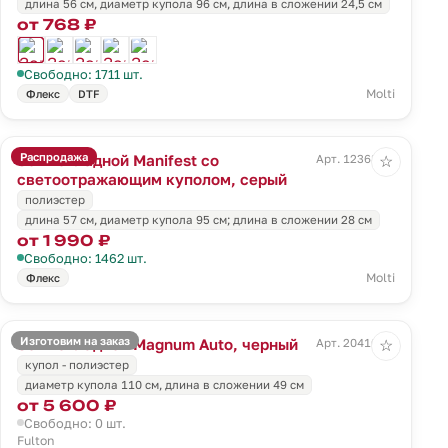
длина 56 см, диаметр купола 96 см, длина в сложении 24,5 см
от 768 ₽
Свободно: 1711 шт.
Molti
Флекс
DTF
Распродажа
Зонт складной Manifest со
Арт. 12368.11
☆
светоотражающим куполом, серый
полиэстер
длина 57 см, диаметр купола 95 см; длина в сложении 28 см
от 1 990 ₽
Свободно: 1462 шт.
Molti
Флекс
Изготовим на заказ
Зонт складной Magnum Auto, черный
Арт. 20410.30
☆
купол - полиэстер
диаметр купола 110 см, длина в сложении 49 см
от 5 600 ₽
Свободно: 0 шт.
Fulton