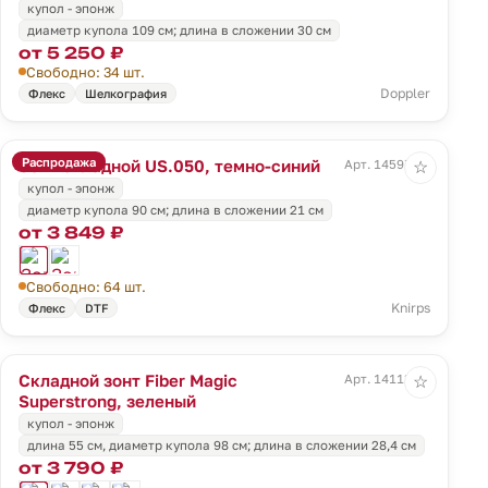
купол - эпонж
диаметр купола 109 см; длина в сложении 30 см
от 5 250 ₽
Свободно: 34 шт.
Doppler
Флекс
Шелкография
Распродажа
Зонт складной US.050, темно-синий
Арт. 14597.40
☆
купол - эпонж
диаметр купола 90 см; длина в сложении 21 см
от 3 849 ₽
Свободно: 64 шт.
Knirps
Флекс
DTF
Складной зонт Fiber Magic
Арт. 14113.90
☆
Superstrong, зеленый
купол - эпонж
длина 55 см, диаметр купола 98 см; длина в сложении 28,4 см
от 3 790 ₽