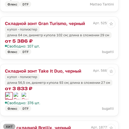
Matteo Tantini
Флекс
DTF
Складной зонт Gran Turismo, черный
Арт. 5258.30
☆
купол - полиэстер
длина 64 см, диаметр купола 102 см; длина в сложении 29 см
от 5 386 ₽
Свободно: 107 шт.
bugatti
Флекс
DTF
Складной зонт Take It Duo, черный
Арт. 5668.30
☆
купол - полиэстер
длина 56,5 см, диаметр купола 93 см; длина в сложении 27 см
от 3 833 ₽
Свободно: 376 шт.
bugatti
Флекс
DTF
ХИТ
Зонт складной Brellix, черный
Арт. 18779.30
☆