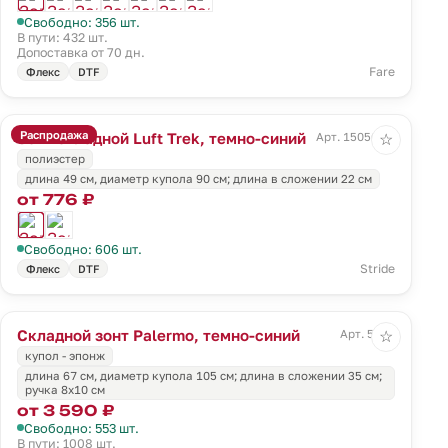
Свободно: 356 шт.
В пути: 432 шт.
Допоставка от 70 дн.
Fare
Флекс
DTF
Распродажа
Зонт складной Luft Trek, темно-синий
Арт. 15056.40
☆
полиэстер
длина 49 см, диаметр купола 90 см; длина в сложении 22 см
от 776 ₽
Свободно: 606 шт.
Stride
Флекс
DTF
Складной зонт Palermo, темно-синий
Арт. 5131
☆
купол - эпонж
длина 67 см, диаметр купола 105 см; длина в сложении 35 см;
ручка 8х10 см
от 3 590 ₽
Свободно: 553 шт.
В пути: 1008 шт.