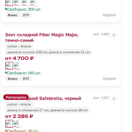
Свободно: 300 шт.
Doppler
Флекс
DTF
Зонт складной Fiber Magic Major,
Арт. 14599.40
☆
темно-синий
купол - эпонж
диаметр купола 109 см; длина в сложении 31 см
от 4 700 ₽
Свободно: 140 шт.
Doppler
Флекс
DTF
Распродажа
Зонт складной Safebrella, черный
Арт. 13577.30
☆
купол - эпонж
длина в сложении 27 см, диаметр купола 98 см
от 2 285 ₽
Свободно: 30 шт.