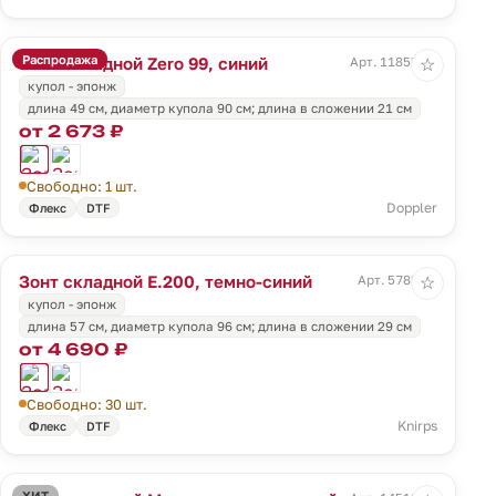
Распродажа
Зонт складной Zero 99, синий
Арт. 11855.40
☆
купол - эпонж
длина 49 см, диаметр купола 90 см; длина в сложении 21 см
от 2 673 ₽
Свободно: 1 шт.
Doppler
Флекс
DTF
Зонт складной E.200, темно-синий
Арт. 5782.44
☆
купол - эпонж
длина 57 см, диаметр купола 96 см; длина в сложении 29 см
от 4 690 ₽
Свободно: 30 шт.
Knirps
Флекс
DTF
ХИТ