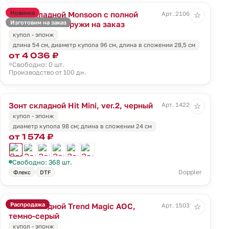
Новинка
Зонт складной Monsoon с полной
Арт. 21061.00
☆
Изготовим на заказ
запечаткой снаружи на заказ
купол - эпонж
длина 54 см, диаметр купола 96 см, длина в сложении 28,5 см
от 4 036 ₽
Свободно: 0 шт.
Производство от 100 дн.
Зонт складной Hit Mini, ver.2, черный
Арт. 14226.30
☆
купол - эпонж
диаметр купола 98 см; длина в сложении 24 см
от 1 574 ₽
Свободно: 368 шт.
Doppler
Флекс
DTF
Распродажа
Зонт складной Trend Magic AOC,
Арт. 15032.13
☆
темно-серый
купол - эпонж