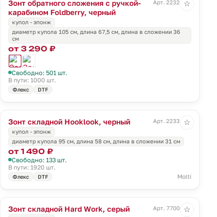
Зонт обратного сложения с ручкой-
Арт. 22324.30
☆
карабином Foldberry, черный
купол - эпонж
диаметр купола 105 см, длина 67,5 см, длина в сложении 36
см
от 3 290 ₽
Свободно: 501 шт.
В пути: 1000 шт.
Флекс
DTF
Зонт складной Hooklook, черный
Арт. 22334.30
☆
купол - эпонж
диаметр купола 95 см, длина 58 см, длина в сложении 31 см
от 1 490 ₽
Свободно: 133 шт.
В пути: 1920 шт.
Molti
Флекс
DTF
Зонт складной Hard Work, серый
Арт. 77006.10
☆