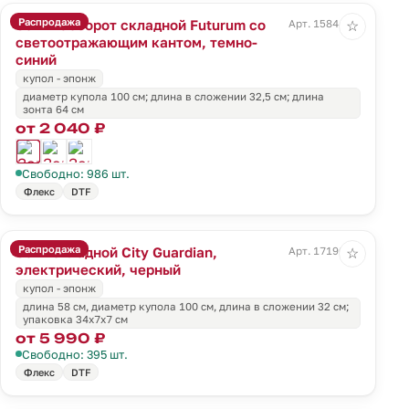
Распродажа
Зонт наоборот складной Futurum со
Арт. 15844.40
☆
светоотражающим кантом, темно-
синий
купол - эпонж
диаметр купола 100 см; длина в сложении 32,5 см; длина
зонта 64 см
от 2 040 ₽
Свободно: 986 шт.
Флекс
DTF
Распродажа
Зонт складной City Guardian,
Арт. 17190.30
☆
электрический, черный
купол - эпонж
длина 58 см, диаметр купола 100 см, длина в сложении 32 см;
упаковка 34х7х7 см
от 5 990 ₽
Свободно: 395 шт.
Флекс
DTF