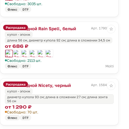
Свободно: 3035 шт.
Флекс
DTF
Распродажа
Зонт складной Rain Spell, белый
Арт. 17907.60
☆
купол - эпонж
длина 56 см, диаметр купола 92 см; длина в сложении 34,5 см
от 686 ₽
Свободно: 2113 шт.
Molti
Флекс
DTF
Распродажа
Зонт складной Nicety, черный
Арт. 15841.30
☆
купол - эпонж
диаметр купола 93 см; длина в сложении 27 см; длина зонта
56 см
от 1 290 ₽
Свободно: 70 шт.
Флекс
DTF