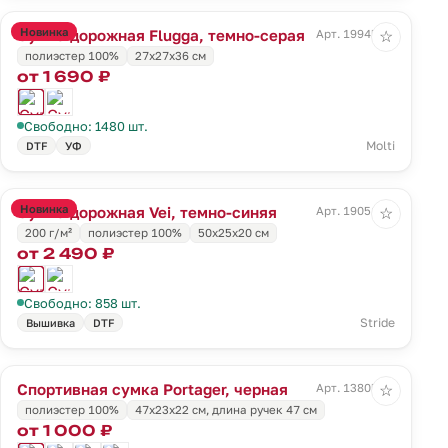
Новинка
Сумка дорожная Flugga, темно-серая
Арт. 19945.13
☆
полиэстер 100%
27x27x36 см
от 1 690 ₽
Свободно: 1480 шт.
Molti
DTF
УФ
Новинка
Сумка дорожная Vei, темно-синяя
Арт. 19051.40
☆
200 г/м²
полиэстер 100%
50x25x20 см
от 2 490 ₽
Свободно: 858 шт.
Stride
Вышивка
DTF
Спортивная сумка Portager, черная
Арт. 13805.30
☆
полиэстер 100%
47х23x22 см, длина ручек 47 см
от 1 000 ₽