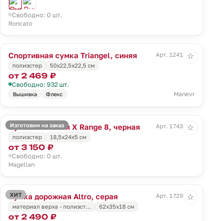
Свободно: 0 шт.
Roncato
Спортивная сумка Triangel, синяя
Арт. 12416.44
☆
полиэстер
50х22,5х22,5 см
от 2 469 ₽
Свободно: 932 шт.
Manevr
Вышивка
Флекс
Изготовим на заказ
Сумка плечевая X Range 8, черная
Арт. 17439.30
☆
полиэстер
18,5x24x5 см
от 3 150 ₽
Свободно: 0 шт.
Magellan
ХИТ
Сумка дорожная Altro, серая
Арт. 17293.10
☆
материал верха - полиэст…
62x35x18 см
от 2 490 ₽