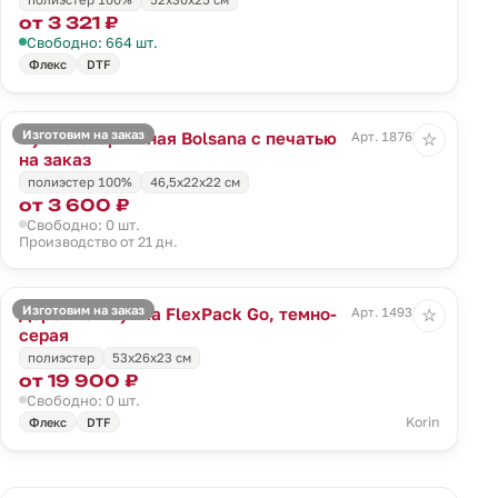
от 3 321 ₽
Свободно: 664 шт.
Флекс
DTF
Изготовим на заказ
Сумка спортивная Bolsana с печатью
Арт. 18769.00
☆
на заказ
полиэстер 100%
46,5х22х22 см
от 3 600 ₽
Свободно: 0 шт.
Производство от 21 дн.
Изготовим на заказ
Дорожная сумка FlexPack Go, темно-
Арт. 14938.31
☆
серая
полиэстер
53x26x23 см
от 19 900 ₽
Свободно: 0 шт.
Korin
Флекс
DTF