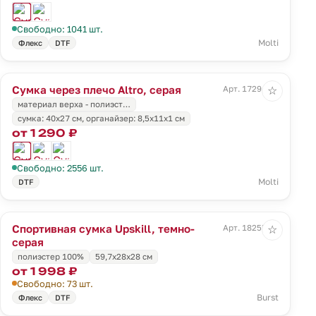
Свободно: 1041 шт.
Molti
Флекс
DTF
Сумка через плечо Altro, серая
Арт. 17294.10
☆
материал верха - полиэст…
cумка: 40x27 см, органайзер: 8,5x11х1 см
от 1 290 ₽
Свободно: 2556 шт.
Molti
DTF
Спортивная сумка Upskill, темно-
Арт. 18255.30
☆
серая
полиэстер 100%
59,7x28x28 см
от 1 998 ₽
Свободно: 73 шт.
Burst
Флекс
DTF