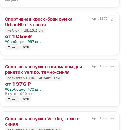
Magellan
Спортивная кросс-боди сумка
Арт. 18722.30
☆
UrbanHike, черная
нейлон
19х15x3 см
от 1 059 ₽
Свободно: 997 шт.
Флекс
DTF
Спортивная сумка с карманом для
Арт. 18697.43
☆
ракеток Verkko, темно-синяя
полиэстер 100%
48х40х10 см
от 1 976 ₽
Свободно: 470 шт.
В пути: 1000 шт.
Флекс
DTF
Спортивная сумка Verkko, темно-
Арт. 18698.43
☆
синяя
полиэстер 100%
52х30х25 см