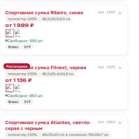
Спортивная сумка Ribeiro, синяя
Арт. 18256.40
☆
полиэстер 100%
48,2x30,5x23 cм
от 1 989 ₽
Свободно: 995 шт.
Флекс
DTF
Распродажа
Спортивная сумка Fitnext, черная
Арт. 18257.30
☆
полиэстер 100%
48,2х25,4х24,8 см
от 1 136 ₽
Свободно: 863 шт.
Флекс
DTF
Спортивная сумка Atlantes, светло-
Арт. 18645.13
☆
серая с черным
полиэстер 100%
45х30х20 см; в сложении: 50х30х7 см