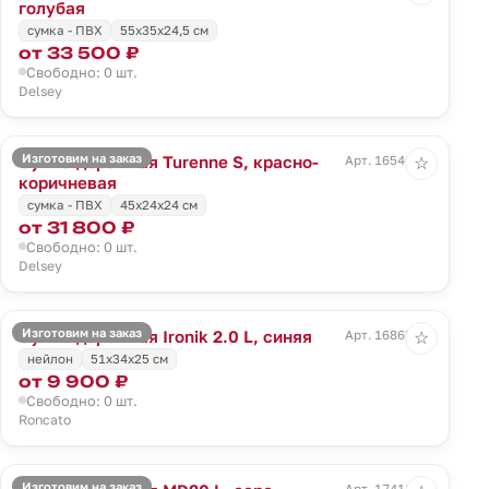
голубая
сумка - ПВХ
55x35x24,5 см
от 33 500 ₽
Свободно: 0 шт.
Delsey
Изготовим на заказ
Сумка дорожная Turenne S, красно-
Арт. 16546.59
☆
коричневая
сумка - ПВХ
45x24x24 см
от 31 800 ₽
Свободно: 0 шт.
Delsey
Изготовим на заказ
Сумка дорожная Ironik 2.0 L, синяя
Арт. 16865.40
☆
нейлон
51x34x25 см
от 9 900 ₽
Свободно: 0 шт.
Roncato
Изготовим на заказ
Арт. 17418.10