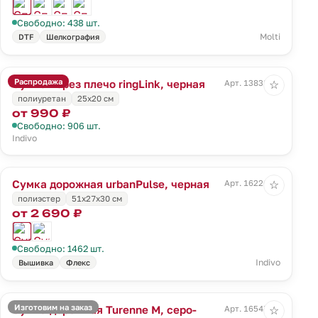
Свободно: 438 шт.
Molti
DTF
Шелкография
Распродажа
Сумка через плечо ringLink, черная
Арт. 13838.30
☆
полиуретан
25х20 см
от 990 ₽
Свободно: 906 шт.
Indivo
Сумка дорожная urbanPulse, черная
Арт. 16226.30
☆
полиэстер
51x27x30 см
от 2 690 ₽
Свободно: 1462 шт.
Indivo
Вышивка
Флекс
Изготовим на заказ
Сумка дорожная Turenne M, серо-
Арт. 16547.14
☆