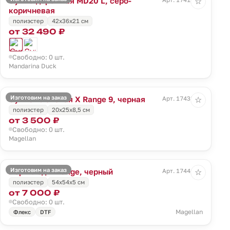
Сумка дорожная MD20 L, серо-
☆
коричневая
полиэстер
42x36x21 см
от 32 490 ₽
Свободно: 0 шт.
Mandarina Duck
Изготовим на заказ
Сумка плечевая X Range 9, черная
Арт. 17438.30
☆
полиэстер
20x25x8,5 см
от 3 500 ₽
Свободно: 0 шт.
Magellan
Изготовим на заказ
Портплед X Range, черный
Арт. 17441.30
☆
полиэстер
54х54х5 см
от 7 000 ₽
Свободно: 0 шт.
Magellan
Флекс
DTF