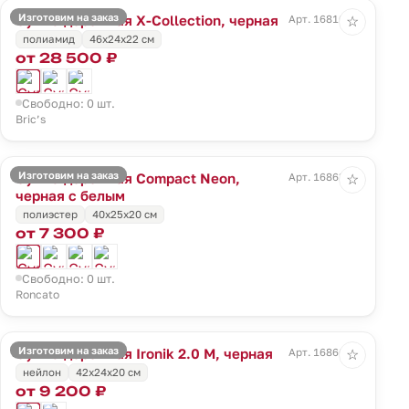
Изготовим на заказ
Сумка дорожная X-Collection, черная
Арт. 16810.30
☆
полиамид
46x24x22 см
от 28 500 ₽
Свободно: 0 шт.
Bric’s
Изготовим на заказ
Сумка дорожная Compact Neon,
Арт. 16863.33
☆
черная с белым
полиэстер
40x25x20 см
от 7 300 ₽
Свободно: 0 шт.
Roncato
Изготовим на заказ
Сумка дорожная Ironik 2.0 M, черная
Арт. 16866.30
☆
нейлон
42x24x20 см
от 9 200 ₽