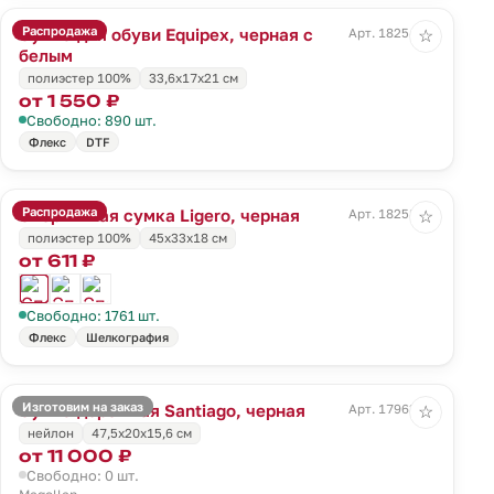
Распродажа
Сумка для обуви Equipex, черная с
Арт. 18254.30
☆
белым
полиэстер 100%
33,6x17x21 см
от 1 550 ₽
Свободно: 890 шт.
Флекс
DTF
Распродажа
Спортивная сумка Ligero, черная
Арт. 18258.30
☆
полиэстер 100%
45х33х18 см
от 611 ₽
Свободно: 1761 шт.
Флекс
Шелкография
Изготовим на заказ
Сумка дорожная Santiago, черная
Арт. 17963.30
☆
нейлон
47,5х20x15,6 см
от 11 000 ₽
Свободно: 0 шт.