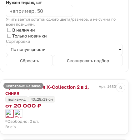
Нужен тираж, шт
Учитывается остаток одного цвета/размера, а не сумма по
всем позициям.
В наличии
Только новинки
Сортировка
Сбросить
Скопировать подбор
Изготовим на заказ
Сумка дорожная X-Collection 2 в 1,
Арт. 16809.40
☆
синяя
полиамид
43x28x19 см
от 20 000 ₽
Свободно: 0 шт.
Bric’s