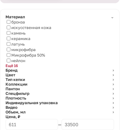
⌄
Материал
бронза
искусственная кожа
камень
керамика
латунь
микрофибра
Микрофибра 50%
нейлон
Ещё 16
Бренд
⌄
Цвет
⌄
Тип кепки
⌄
Коллекции
⌄
Пантон
⌄
Спецфильтр
⌄
Плотность
⌄
Индивидуальная упаковка
⌄
Видео
⌄
Объем, мл
⌄
Цена, ₽
—