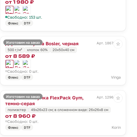
от 1 980 ₽
Свободно: 153 шт.
Флекс
DTF
Изготовим на заказ
Дорожная сумка Bosler, черная
Арт. 18671.30
☆
500 г/м²
хлопок 60%
20х50х40 см
от 8 589 ₽
Свободно: 0 шт.
Vinga
Флекс
DTF
Изготовим на заказ
Спортивная сумка FlexPack Gym,
Арт. 12961.11
☆
темно-серая
полиэстер
49х26х23 см; в сложенном виде: 26х26х8 см
от 8 960 ₽
Свободно: 0 шт.
Korin
Флекс
DTF