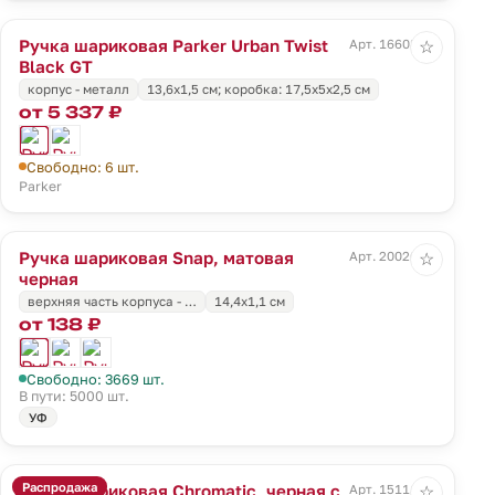
Ручка шариковая Parker Urban Twist
Арт. 16608.30
☆
Black GT
корпус - металл
13,6х1,5 см; коробка: 17,5х5х2,5 см
от 5 337 ₽
Свободно: 6 шт.
Parker
Ручка шариковая Snap, матовая
Арт. 20026.30
☆
черная
верхняя часть корпуса - …
14,4x1,1 см
от 138 ₽
Свободно: 3669 шт.
В пути: 5000 шт.
УФ
Распродажа
Ручка шариковая Chromatic, черная с
Арт. 15111.44
☆