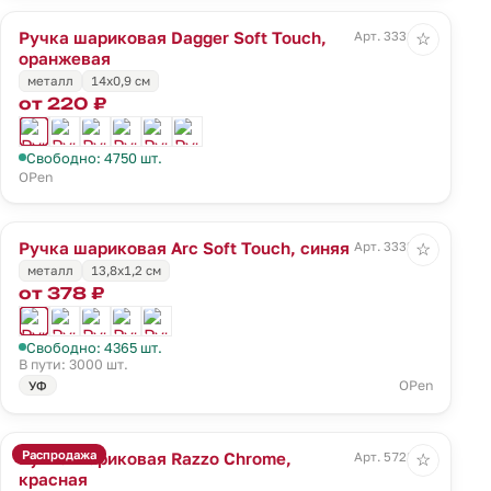
Ручка шариковая Dagger Soft Touch,
Арт. 3331.20
☆
оранжевая
металл
14х0,9 см
от 220 ₽
Свободно: 4750 шт.
OPen
Ручка шариковая Arc Soft Touch, синяя
Арт. 3332.40
☆
металл
13,8х1,2 см
от 378 ₽
Свободно: 4365 шт.
В пути: 3000 шт.
OPen
УФ
Распродажа
Ручка шариковая Razzo Chrome,
Арт. 5728.50
☆
красная