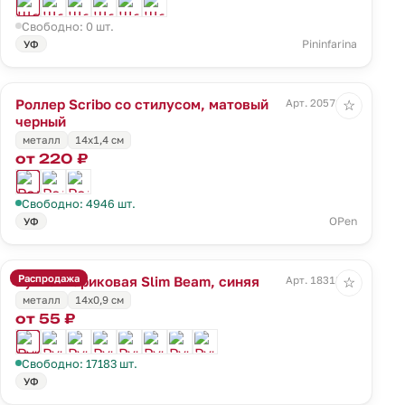
Свободно: 0 шт.
Pininfarina
УФ
Роллер Scribo со стилусом, матовый
Арт. 20571.33
☆
черный
металл
14х1,4 см
от 220 ₽
Свободно: 4946 шт.
OPen
УФ
Распродажа
Ручка шариковая Slim Beam, синяя
Арт. 18318.40
☆
металл
14х0,9 см
от 55 ₽
Свободно: 17183 шт.
УФ