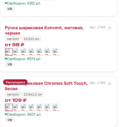
Свободно: 4351 шт.
УФ
Ручка шариковая Konvent, матовая,
Арт. 17693.30
☆
черная
металл
14,3х1 см
от 98 ₽
Свободно: 9573 шт.
УФ
Распродажа
Ручка шариковая Chromos Soft Touch,
Арт. 17694.60
☆
белая
металл
13,9х1,1 см
от 109 ₽
Свободно: 3407 шт.
УФ