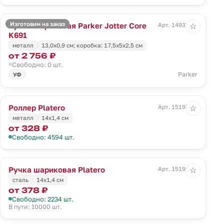
Изготовим на заказ
Ручка шариковая Parker Jotter Core
Арт. 14933.00
☆
K691
металл
13,0х0,9 см; коробка: 17,5х5х2,5 см
от 2 756 ₽
Свободно: 0 шт.
Parker
УФ
Роллер Platero
Арт. 15195.00
☆
металл
14х1,4 см
от 328 ₽
Свободно: 4594 шт.
Ручка шариковая Platero
Арт. 15196.00
☆
сталь
14х1,4 см
от 378 ₽
Свободно: 2234 шт.
В пути: 10000 шт.