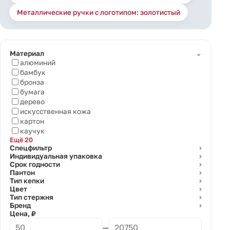
Металлические ручки с логотипом: золотистый
⌄
Материал
алюминий
бамбук
бронза
бумага
дерево
искусственная кожа
картон
каучук
Ещё 20
Спецфильтр
⌄
Индивидуальная упаковка
⌄
Срок годности
⌄
Пантон
⌄
Тип кепки
⌄
Цвет
⌄
Тип стержня
⌄
Бренд
⌄
Цена, ₽
—