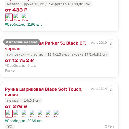
металл
ручка 13,7х1,1 см; футляр 16,8х3,8х3 см
от 433 ₽
Свободно: 1196 шт.
Изготовим на заказ
Ручка шариковая Parker 51 Black CT,
Арт. 20198.30
☆
черная
грипсекция - пластик
13,7х1,3 см; упаковка 17,5х4х8,2 см
от 12 752 ₽
Свободно: 0 шт.
Parker
Ручка шариковая Blade Soft Touch,
Арт. 13141.40
☆
синяя
металл
14х0,9 см
от 376 ₽
Свободно: 3969 шт.
OPen
УФ