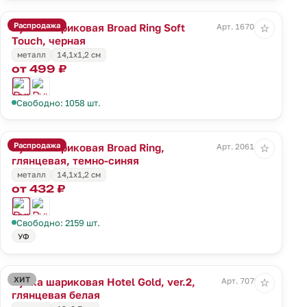
Распродажа
Ручка шариковая Broad Ring Soft
Арт. 16704.30
☆
Touch, черная
металл
14,1x1,2 см
от 499 ₽
Свободно: 1058 шт.
Распродажа
Ручка шариковая Broad Ring,
Арт. 20614.40
☆
глянцевая, темно-синяя
металл
14,1x1,2 см
от 432 ₽
Свободно: 2159 шт.
УФ
ХИТ
Ручка шариковая Hotel Gold, ver.2,
Арт. 7079.60
☆
глянцевая белая