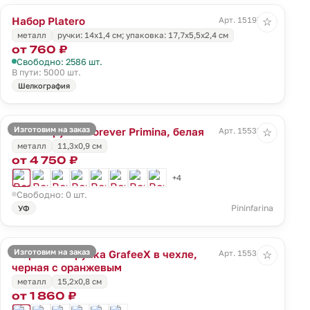
Набор Platero
Арт. 15197.00
☆
металл
ручки: 14х1,4 см; упаковка: 17,7х5,5х2,4 см
от 760 ₽
Свободно: 2586 шт.
В пути: 5000 шт.
Шелкография
Изготовим на заказ
Вечная ручка Forever Primina, белая
Арт. 15533.60
☆
металл
11,3x0,9 см
от 4 750 ₽
+4
Свободно: 0 шт.
Pininfarina
УФ
Изготовим на заказ
Шариковая ручка GrafeeX в чехле,
Арт. 15534.20
☆
черная с оранжевым
металл
15,2x0,8 см
от 1 860 ₽