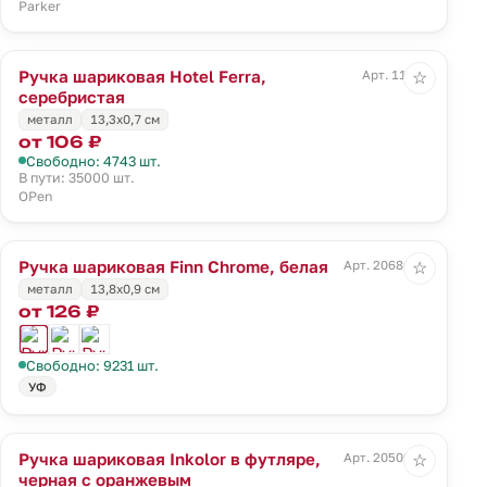
Parker
Ручка шариковая Hotel Ferra,
Арт. 11231
☆
серебристая
металл
13,3х0,7 см
от 106 ₽
Свободно: 4743 шт.
В пути: 35000 шт.
OPen
Ручка шариковая Finn Chrome, белая
Арт. 20686.60
☆
металл
13,8х0,9 см
от 126 ₽
Свободно: 9231 шт.
УФ
Ручка шариковая Inkolor в футляре,
Арт. 20509.20
☆
черная с оранжевым