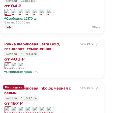
металл
13х0,7 см
от 84 ₽
Свободно: 12370 шт.
В пути: 10000 шт.
OPen
УФ
Ручка шариковая Letra Gold,
Арт. 16710.40
☆
глянцевая, темно-синяя
металл
13,7х1,3 см
от 403 ₽
Свободно: 4906 шт.
Распродажа
Ручка шариковая Inkolor, черная с
Арт. 16715.60
☆
белым
металл
13,7х1,1 см
от 197 ₽