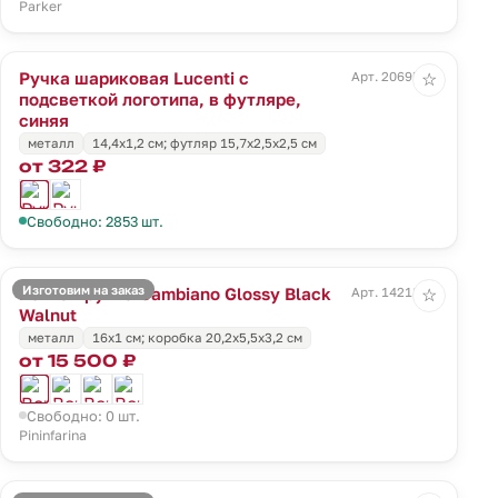
Parker
Ручка шариковая Lucenti с
Арт. 20695.40
☆
подсветкой логотипа, в футляре,
синяя
металл
14,4х1,2 см; футляр 15,7х2,5х2,5 см
от 322 ₽
Свободно: 2853 шт.
Изготовим на заказ
Вечная ручка Cambiano Glossy Black
Арт. 14218.35
☆
Walnut
металл
16x1 cм; коробка 20,2х5,5х3,2 см
от 15 500 ₽
Свободно: 0 шт.
Pininfarina