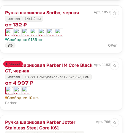
Ручка шариковая Scribo, черная
Арт. 10571.30
☆
металл
14х1,2 см
от 132 ₽
Свободно: 9185 шт.
OPen
УФ
Новинка
Ручка шариковая Parker IM Core Black
Арт. 11933.10
☆
CT, черная
металл
13,7x1,1 см; упаковка: 17,6x5,3x3,7 см
от 4 997 ₽
Свободно: 10 шт.
Parker
Ручка шариковая Parker Jotter
Арт. 7660.10
☆
Stainless Steel Core K61