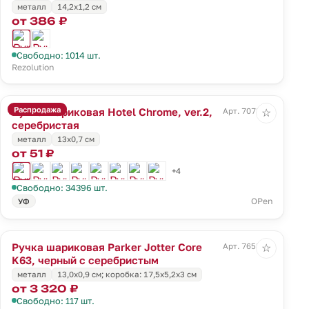
металл
14,2х1,2 см
от 386 ₽
Свободно: 1014 шт.
Rezolution
Распродажа
Ручка шариковая Hotel Chrome, ver.2,
Арт. 7078.10
☆
серебристая
металл
13х0,7 см
от 51 ₽
+4
Свободно: 34396 шт.
OPen
УФ
Ручка шариковая Parker Jotter Core
Арт. 7658.30
☆
K63, черный с серебристым
металл
13,0х0,9 см; коробка: 17,5х5,2х3 см
от 3 320 ₽
Свободно: 117 шт.