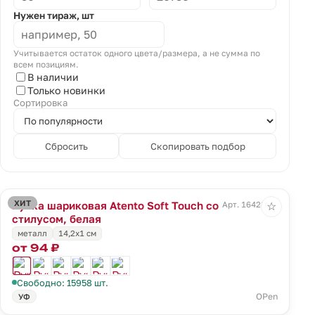
Нужен тираж, шт
Учитывается остаток одного цвета/размера, а не сумма по
всем позициям.
В наличии
Только новинки
Сортировка
Сбросить
Скопировать подбор
ХИТ
Ручка шариковая Atento Soft Touch со
Арт. 16428.60
☆
стилусом, белая
металл
14,2х1 см
от 94 ₽
Свободно: 15958 шт.
OPen
УФ