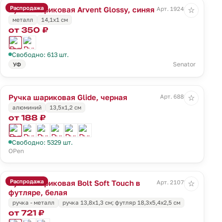
Распродажа
Ручка шариковая Arvent Glossy, синяя
Арт. 19241.40
☆
металл
14,1х1 см
от 350 ₽
Свободно: 613 шт.
Senator
УФ
Ручка шариковая Glide, черная
Арт. 6886.30
☆
алюминий
13,5х1,2 см
от 188 ₽
Свободно: 5329 шт.
OPen
Распродажа
Ручка шариковая Bolt Soft Touch в
Арт. 21072.60
☆
футляре, белая
ручка - металл
ручка 13,8х1,3 см; футляр 18,3х5,4х2,5 см
от 721 ₽