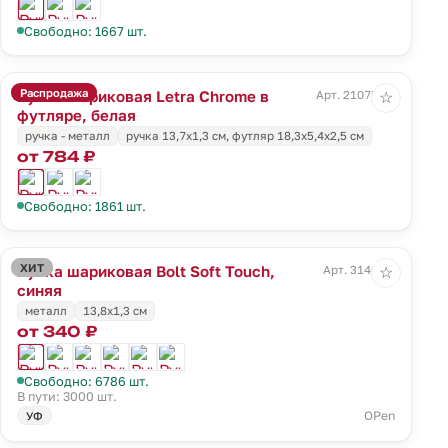
Свободно: 1667 шт.
Распродажа
Ручка шариковая Letra Chrome в
Арт. 21075.60
☆
футляре, белая
ручка - металл
ручка 13,7х1,3 см, футляр 18,3х5,4х2,5 см
от 784 ₽
Свободно: 1861 шт.
ХИТ
Ручка шариковая Bolt Soft Touch,
Арт. 3140.40
☆
синяя
металл
13,8х1,3 см
от 340 ₽
Свободно: 6786 шт.
В пути: 3000 шт.
OPen
УФ