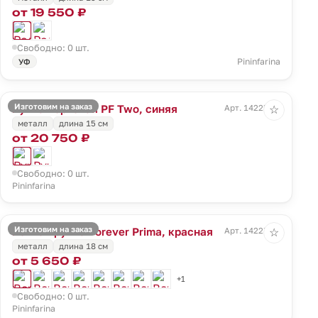
от 19 550 ₽
Свободно: 0 шт.
Pininfarina
УФ
Изготовим на заказ
Ручка перьевая PF Two, синяя
Арт. 14225.40
☆
металл
длина 15 см
от 20 750 ₽
Свободно: 0 шт.
Pininfarina
Изготовим на заказ
Вечная ручка Forever Prima, красная
Арт. 14227.50
☆
металл
длина 18 см
от 5 650 ₽
+1
Свободно: 0 шт.
Pininfarina