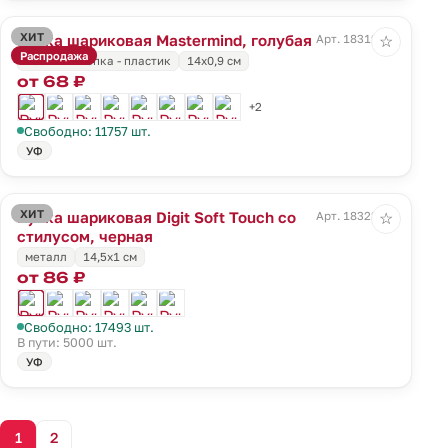
ХИТ
Ручка шариковая Mastermind, голубая
Арт. 18319.14
☆
Распродажа
носик и кнопка - пластик
14х0,9 см
от 68 ₽
+2
Свободно: 11757 шт.
УФ
ХИТ
Ручка шариковая Digit Soft Touch со
Арт. 18322.30
☆
стилусом, черная
металл
14,5х1 см
от 86 ₽
Свободно: 17493 шт.
В пути: 5000 шт.
УФ
1
2