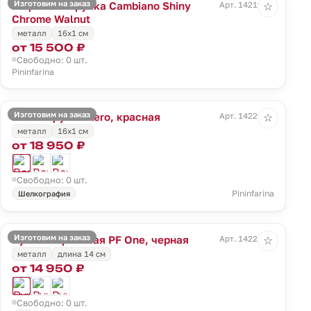
Изготовим на заказ
Шариковая ручка Cambiano Shiny
Арт. 14219.10
☆
Chrome Walnut
металл
16x1 cм
от 15 500 ₽
Свободно: 0 шт.
Pininfarina
Изготовим на заказ
Вечная ручка Aero, красная
Арт. 14220.50
☆
металл
16x1 cм
от 18 950 ₽
Свободно: 0 шт.
Pininfarina
Шелкография
Изготовим на заказ
Ручка шариковая PF One, черная
Арт. 14221.30
☆
металл
длина 14 см
от 14 950 ₽
Свободно: 0 шт.