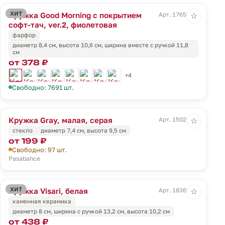
ХИТ
Кружка Good Morning с покрытием
Арт. 17653.57
☆
софт-тач, ver.2, фиолетовая
фарфор
диаметр 8,4 см, высота 10,6 см, ширина вместе с ручкой 11,8
см
от 378 ₽
+4
Свободно: 7691 шт.
Кружка Gray, малая, серая
Арт. 15020.11
☆
стекло
диаметр 7,4 см, высота 9,5 см
от 199 ₽
Свободно: 97 шт.
Pasabahce
ХИТ
Кружка Visari, белая
Арт. 18365.60
☆
каменная керамика
диаметр 8 см, ширина с ручкой 13,2 см, высота 10,2 см
от 438 ₽