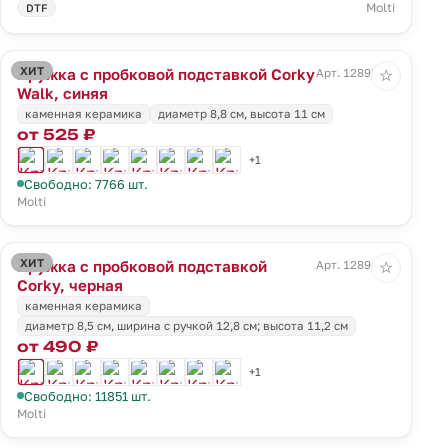
Molti
DTF
ХИТ
Кружка с пробковой подставкой Corky
Арт. 12893.40
☆
Walk, синяя
каменная керамика
диаметр 8,8 см, высота 11 см
от 525 ₽
+1
Свободно: 7766 шт.
Molti
ХИТ
Кружка с пробковой подставкой
Арт. 12894.30
☆
Corky, черная
каменная керамика
диаметр 8,5 см, ширина с ручкой 12,8 см; высота 11,2 см
от 490 ₽
+1
Свободно: 11851 шт.
Molti