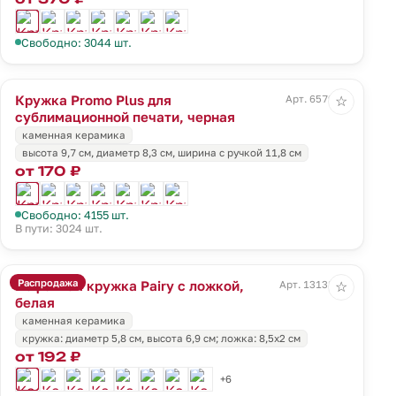
Свободно: 3044 шт.
Кружка Promo Plus для
Арт. 6579.30
☆
сублимационной печати, черная
каменная керамика
высота 9,7 см, диаметр 8,3 см, ширина с ручкой 11,8 см
от 170 ₽
Свободно: 4155 шт.
В пути: 3024 шт.
Распродажа
Кофейная кружка Pairy с ложкой,
Арт. 13138.60
☆
белая
каменная керамика
кружка: диаметр 5,8 см, высота 6,9 см; ложка: 8,5x2 см
от 192 ₽
+6