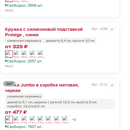
Свободно: 2968 шт.
Molti
Кружка с силиконовой подставкой
Арт. 12892.40
☆
Protege , синяя
каменная керамика
диаметр 8,4 см, высота 10 см
от 325 ₽
Свободно: 2057 шт.
Molti
ХИТ
Чашка Jumbo в коробке матовая,
Арт. 31114.30
☆
черная
каменная керамика
диаметр 9,7 см, ширина с ручкой 12,9 см, высота 8 см;
коробка: 13х11х9,5 см
от 477 ₽
+2
Свободно: 7507 шт.