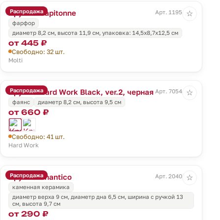
Распродажа
Кружка Capitonne
Арт. 11954.60
☆
фарфор
диаметр 8,2 см, высота 11,9 см, упаковка: 14,5х8,7х12,5 см
от 445 ₽
Свободно: 32 шт.
Molti
Распродажа
Кружка Hard Work Black, ver.2, черная
Арт. 70544.31
☆
фаянс
диаметр 8,2 см, высота 9,5 см
от 660 ₽
Свободно: 41 шт.
Hard Work
Распродажа
Кружка Chantico
Арт. 20401.59
☆
каменная керамика
диаметр верха 9 см, диаметр дна 6,5 см, ширина с ручкой 13
см, высота 9,7 см
от 290 ₽