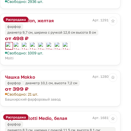
Свободно: 2936 шт.
Распродажа
Чашка Fusion, желтая
Арт. 12916.80
☆
фарфор
диаметр 9,7 см, ширина с ручкой 12,6 см высота 8 см
от 498 ₽
Свободно: 1009 шт.
Molti
Чашка Mokko
Арт. 12803.25
☆
фарфор
диаметр 10,1 см, высота 7,2 см
от 399 ₽
Свободно: 21 шт.
Башкирский фарфоровый завод
Распродажа
Кружка Valotti Medio, белая
Арт. 16819.60
☆
фарфор
диаметр 8,3 см, ширина с ручкой 11,5 см, высота 8,1 см;