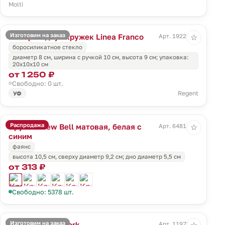
Molti
Изготовим на заказ
Набор из двух кружек Linea Franco
Арт. 19222.00
☆
боросиликатное стекло
диаметр 8 см, ширина с ручкой 10 см, высота 9 см; упаковка:
20х10х10 см
от 1 250 ₽
Свободно: 0 шт.
Regent
УФ
Распродажа
Кружка New Bell матовая, белая с
Арт. 64811.40
☆
синим
фаянс
высота 10,5 см, сверху диаметр 9,2 см; дно диаметр 5,5 см
от 313 ₽
Свободно: 5378 шт.
Изготовим на заказ
Кружка Hard Work
Арт. 11975.00