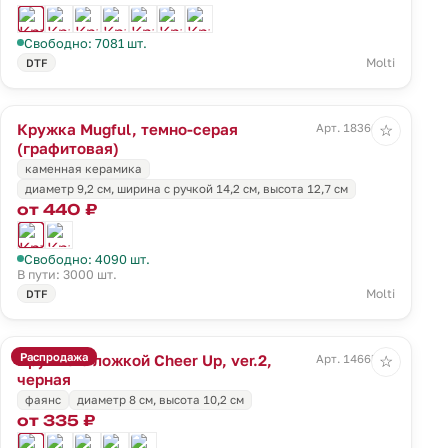
Свободно: 7081 шт.
Molti
DTF
Кружка Mugful, темно-серая
Арт. 18366.13
☆
(графитовая)
каменная керамика
диаметр 9,2 см, ширина с ручкой 14,2 см, высота 12,7 см
от 440 ₽
Свободно: 4090 шт.
В пути: 3000 шт.
Molti
DTF
Распродажа
Кружка с ложкой Cheer Up, ver.2,
Арт. 14665.30
☆
черная
фаянс
диаметр 8 см, высота 10,2 см
от 335 ₽