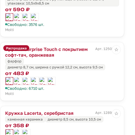
упаковка: 10,5x9x8,5 см
от 590 ₽
Свободно: 3576 шт.
Molti
Распродажа
Кружка Surprise Touch с покрытием
Арт. 12503.20
☆
софт-тач, оранжевая
фарфор
диаметр 8,7 см, ширина с ручкой 12,2 см, высота 9,5 см
от 483 ₽
Свободно: 6710 шт.
Molti
Кружка Lacerta, серебристая
Арт. 12891.11
☆
каменная керамика
диаметр 8,5 см, высота 10,5 см
от 358 ₽