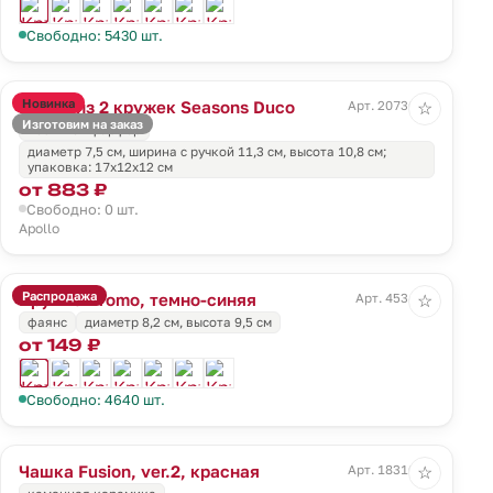
Свободно: 5430 шт.
Новинка
Набор из 2 кружек Seasons Duco
Арт. 20736.00
☆
Изготовим на заказ
костяной фарфор
диаметр 7,5 см, ширина с ручкой 11,3 см, высота 10,8 см;
упаковка: 17х12х12 см
от 883 ₽
Свободно: 0 шт.
Apollo
Распродажа
Кружка Promo, темно-синяя
Арт. 4534.40
☆
фаянс
диаметр 8,2 см, высота 9,5 см
от 149 ₽
Свободно: 4640 шт.
Чашка Fusion, ver.2, красная
Арт. 18310.50
☆