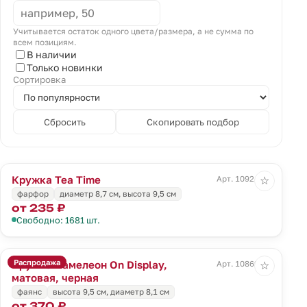
Учитывается остаток одного цвета/размера, а не сумма по
всем позициям.
В наличии
Только новинки
Сортировка
Сбросить
Скопировать подбор
Кружка Tea Time
Арт. 10924.60
☆
фарфор
диаметр 8,7 см, высота 9,5 см
от 235 ₽
Свободно: 1681 шт.
Распродажа
Кружка-хамелеон On Display,
Арт. 10869.30
☆
матовая, черная
фаянс
высота 9,5 см, диаметр 8,1 см
от 370 ₽