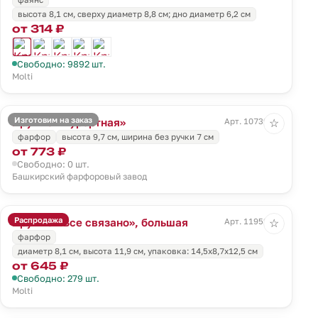
высота 8,1 см, сверху диаметр 8,8 см; дно диаметр 6,2 см
от 314 ₽
Свободно: 9892 шт.
Molti
Изготовим на заказ
Кружка «Курортная»
Арт. 10739.60
☆
фарфор
высота 9,7 см, ширина без ручки 7 см
от 773 ₽
Свободно: 0 шт.
Башкирский фарфоровый завод
Распродажа
Кружка «Все связано», большая
Арт. 11952.60
☆
фарфор
диаметр 8,1 см, высота 11,9 см, упаковка: 14,5х8,7х12,5 см
от 645 ₽
Свободно: 279 шт.
Molti