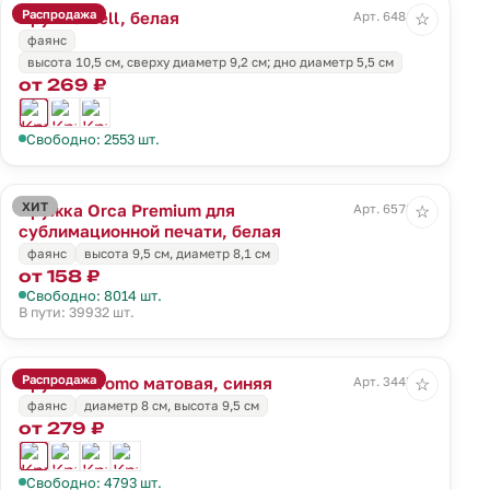
Распродажа
Кружка Bell, белая
Арт. 6481.60
☆
фаянс
высота 10,5 см, сверху диаметр 9,2 см; дно диаметр 5,5 см
от 269 ₽
Свободно: 2553 шт.
ХИТ
Кружка Orca Premium для
Арт. 6578.60
☆
сублимационной печати, белая
фаянс
высота 9,5 см, диаметр 8,1 см
от 158 ₽
Свободно: 8014 шт.
В пути: 39932 шт.
Распродажа
Кружка Promo матовая, синяя
Арт. 3445.40
☆
фаянс
диаметр 8 см, высота 9,5 см
от 279 ₽
Свободно: 4793 шт.