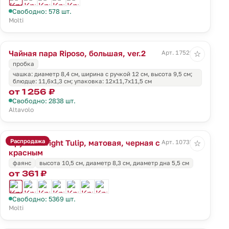
Свободно: 578 шт.
Molti
Чайная пара Riposo, большая, ver.2
Арт. 17529.60
☆
пробка
чашка: диаметр 8,4 см, ширина с ручкой 12 см, высота 9,5 см;
блюдце: 11,6х1,3 см; упаковка: 12х11,7х11,5 см
от 1 256 ₽
Свободно: 2838 шт.
Altavolo
Распродажа
Кружка Bright Tulip, матовая, черная с
Арт. 10735.35
☆
красным
фаянс
высота 10,5 см, диаметр 8,3 см, диаметр дна 5,5 см
от 361 ₽
Свободно: 5369 шт.
Molti