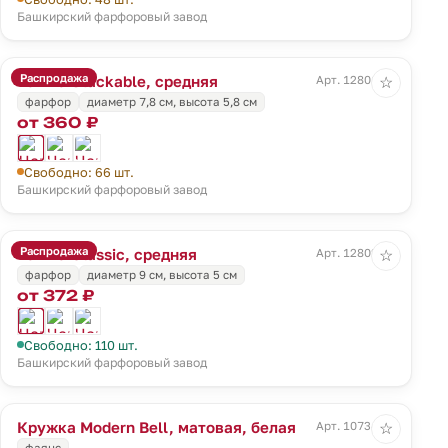
Башкирский фарфоровый завод
Распродажа
Чашка Stackable, средняя
Арт. 12801.16
☆
фарфор
диаметр 7,8 см, высота 5,8 см
от 360 ₽
Свободно: 66 шт.
Башкирский фарфоровый завод
Распродажа
Чашка Classic, средняя
Арт. 12802.16
☆
фарфор
диаметр 9 см, высота 5 см
от 372 ₽
Свободно: 110 шт.
Башкирский фарфоровый завод
Кружка Modern Bell, матовая, белая
Арт. 10734.60
☆
фаянс