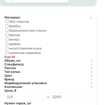
⌄
Материал
АБС-пластик
бамбук
боросиликатное стекло
бронза
велюр
дерево
искусственная кожа
каменная керамика
Ещё 30
Объем, мл
⌄
Спецфильтр
⌄
Пантон
⌄
Тип кепки
⌄
Цвет
⌄
Бренд
⌄
Индивидуальная упаковка
⌄
Коллекции
⌄
Цена, ₽
—
Нужен тираж, шт