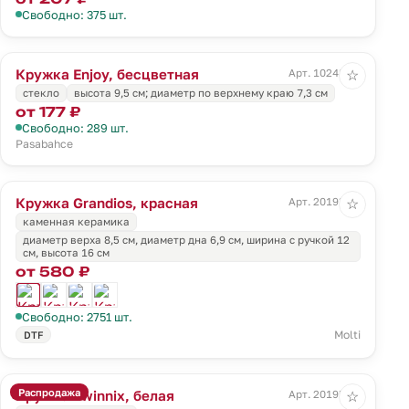
Свободно: 375 шт.
Кружка Enjoy, бесцветная
Арт. 10248.00
☆
стекло
высота 9,5 см; диаметр по верхнему краю 7,3 см
от 177 ₽
Свободно: 289 шт.
Pasabahce
Кружка Grandios, красная
Арт. 20193.55
☆
каменная керамика
диаметр верха 8,5 см, диаметр дна 6,9 см, ширина с ручкой 12
см, высота 16 см
от 580 ₽
Свободно: 2751 шт.
Molti
DTF
Распродажа
Кружка Twinnix, белая
Арт. 20195.60
☆