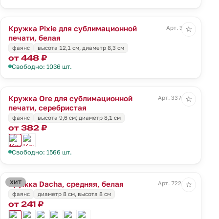
Кружка Pixie для сублимационной
Арт. 3372
☆
печати, белая
фаянс
высота 12,1 см, диаметр 8,3 см
от 448 ₽
Свободно: 1036 шт.
Кружка Ore для сублимационной
Арт. 3376.10
☆
печати, серебристая
фаянс
высота 9,6 см; диаметр 8,1 см
от 382 ₽
Свободно: 1566 шт.
ХИТ
Кружка Dacha, средняя, белая
Арт. 7224.60
☆
фаянс
диаметр 8 см, высота 8 см
от 241 ₽