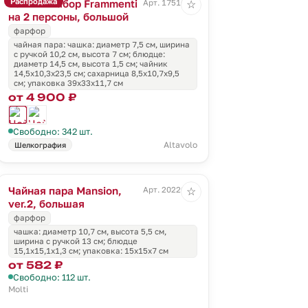
Распродажа
Чайный набор Frammenti
Арт. 17516.02
☆
на 2 персоны, большой
фарфор
чайная пара: чашка: диаметр 7,5 см, ширина
с ручкой 10,2 см, высота 7 см; блюдце:
диаметр 14,5 см, высота 1,5 см; чайник
14,5х10,3х23,5 см; сахарница 8,5х10,7х9,5
см; упаковка 39х33х11,7 см
от 4 900 ₽
Свободно: 342 шт.
Altavolo
Шелкография
Чайная пара Mansion,
Арт. 20220.60
☆
ver.2, большая
фарфор
чашка: диаметр 10,7 см, высота 5,5 см,
ширина с ручкой 13 см; блюдце
15,1х15,1х1,3 см; упаковка: 15х15х7 см
от 582 ₽
Свободно: 112 шт.
Molti