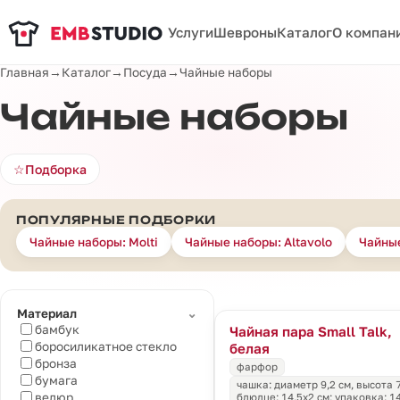
Услуги
Шевроны
Каталог
О компан
Главная
→
Каталог
→
Посуда
→
Чайные наборы
Чайные наборы
☆
Подборка
ПОПУЛЯРНЫЕ ПОДБОРКИ
Чайные наборы: Molti
Чайные наборы: Altavolo
Чайные
⌄
Материал
бамбук
Чайная пара Small Talk,
боросиликатное стекло
белая
бронза
фарфор
бумага
чашка: диаметр 9,2 см, высота 7
велюр
блюдце: 14,5x2 см; упаковка: 1