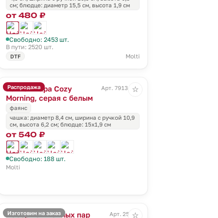
см; блюдце: диаметр 15,5 см, высота 1,9 см
от 480 ₽
Свободно: 2453 шт.
В пути: 2520 шт.
Molti
DTF
Распродажа
Чайная пара Cozy
Арт. 79134.16
☆
Morning, серая с белым
фаянс
чашка: диаметр 8,4 см, ширина с ручкой 10,9
см, высота 6,2 см; блюдце: 15х1,9 см
от 540 ₽
Свободно: 188 шт.
Molti
Изготовим на заказ
Набор из 2 чайных пар
Арт. 25114
☆