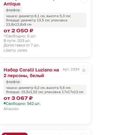
Antique
фарфор
чашка: диаметр 8,1 см, высота 5,3 см;
блюдце: диаметр 13,5 см; упаковка
13,8х13,8х9 см
от 2 050 ₽
Свободно: 0 шт.
В пути: 203 шт.
Допоставка от 7 дн.
Liberty Jones
Набор Coralli Luziano на
Арт. 23349.60
☆
2 персоны, белый
фарфор
чашка: диаметр 9,2 см, высота 5,6 см;
блюдце: 15,5x1,52 см; упаковка 17х17х13 см
от 3 067 ₽
Свободно: 542 шт.
Altavolo