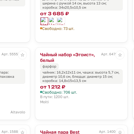
ширина с ручкой 14 см, высота 13 см;
коробка: 34х20,5х10,5 см
от 3 685 ₽
Свободно: 73 шт.
Чайный набор «Эгоист»,
Арт. 55557.02
Арт. 6479.61
☆
☆
белый
фарфор
пара:
чайник: 16,2х12х11 см, чашка: высота 5,7 см,
 упаковка
диаметр 10,6 см, блюдце: диаметр 15 см;
коробка: 14,8х15х13,5 см
от 1 212 ₽
Свободно: 706 шт.
В пути: 1200 шт.
Molti
Altavolo
Чайная пара Best
Арт. 15884.30
Арт. 14001.40
☆
☆