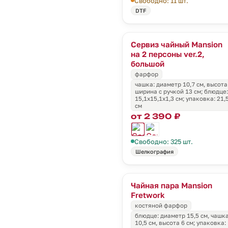
Свободно: 11 шт.
DTF
Сервиз чайный Mansion
на 2 персоны ver.2,
большой
фарфор
чашка: диаметр 10,7 см, высота 
ширина с ручкой 13 см; блюдце:
15,1х15,1х1,3 см; упаковка: 21,
см
от 2 390 ₽
Свободно: 325 шт.
Шелкография
Чайная пара Mansion
Fretwork
костяной фарфор
блюдце: диаметр 15,5 см, чашк
10,5 см, высота 6 см; упаковка: