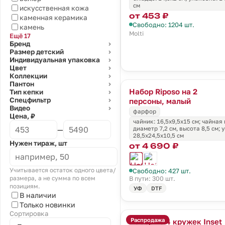
см
искусственная кожа
от 453 ₽
каменная керамика
Свободно: 1204 шт.
камень
Molti
Ещё 17
Бренд
⌄
Размер детский
⌄
Индивидуальная упаковка
⌄
Цвет
⌄
Коллекции
⌄
Пантон
⌄
Набор Riposo на 2
Тип кепки
⌄
Спецфильтр
персоны, малый
⌄
Видео
⌄
фарфор
Цена, ₽
чайник: 16,5х9,5х15 см; чайная 
—
диаметр 7,2 см, высота 8,5 см;
28,5x24,5x10,5 см
Нужен тираж, шт
от 4 690 ₽
Учитывается остаток одного цвета/
Свободно: 427 шт.
размера, а не сумма по всем
В пути: 300 шт.
позициям.
УФ
DTF
В наличии
Только новинки
Сортировка
Распродажа
Набор из 4 кружек Inset