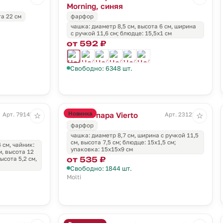
Morning, синяя
та 22 см
фарфор
чашка: диаметр 8,5 см, высота 6 см, ширина
с ручкой 11,6 см; блюдце: 15,5x1 см
от 592 ₽
Свободно: 6348 шт.
Новинка
Чайная пара Vierto
Арт. 79143.00
Арт. 23122.60
☆
☆
фарфор
чашка: диаметр 8,7 см, ширина с ручкой 11,5
см, высота 7,5 см; блюдце: 15х1,5 см;
 см, чайник:
упаковка: 15х15х9 см
м, высота 12
от 535 ₽
ысота 5,2 см,
Свободно: 1844 шт.
Molti