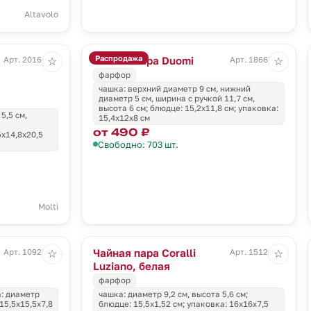
Altavolo
Распродажа
Чайная пара Duomi
Арт. 20164.03
Арт. 18667.00
☆
☆
фарфор
чашка: верхний диаметр 9 см, нижний
диаметр 5 см, ширина с ручкой 11,7 см,
высота 6 см; блюдце: 15,2х11,8 см; упаковка:
5,5 см,
15,4х12х8 см
от 490 ₽
5x14,8x20,5
Свободно: 703 шт.
Molti
Чайная пара Coralli
Арт. 10928.60
Арт. 15120.60
☆
☆
Luziano, белая
фарфор
а: диаметр
чашка: диаметр 9,2 см, высота 5,6 см;
 15,5х15,5х7,8
блюдце: 15,5x1,52 см; упаковка: 16х16х7,5