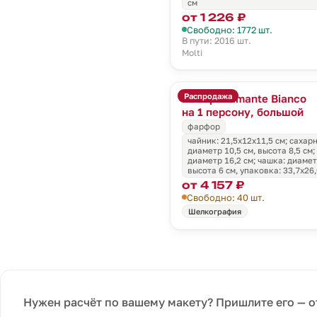
см
от 1 226 ₽
Свободно: 1772 шт.
В пути: 2016 шт.
Molti
Распродажа
Набор Diamante Bianco
на 1 персону, большой
фарфор
чайник: 21,5х12х11,5 см; сахар
диаметр 10,5 см, высота 8,5 см;
диаметр 16,2 см; чашка: диаметр
высота 6 см, упаковка: 33,7x26,
от 4 157 ₽
Свободно: 40 шт.
Шелкография
Нужен расчёт по вашему макету? Пришлите его — о