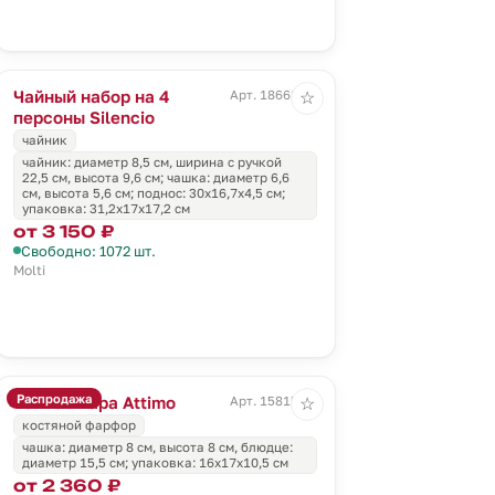
Чайный набор на 4
Арт. 18668.60
☆
персоны Silencio
чайник
чайник: диаметр 8,5 см, ширина с ручкой
22,5 см, высота 9,6 см; чашка: диаметр 6,6
см, высота 5,6 см; поднос: 30х16,7х4,5 см;
упаковка: 31,2х17х17,2 см
от 3 150 ₽
Свободно: 1072 шт.
Molti
Распродажа
Чайная пара Attimo
Арт. 15815.60
☆
костяной фарфор
чашка: диаметр 8 см, высота 8 см, блюдце:
диаметр 15,5 см; упаковка: 16х17х10,5 см
от 2 360 ₽