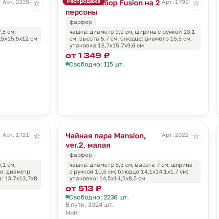
Распродажа
Чайный набор Fusion на 2
Арт. 23351.02
Арт. 17915.60
☆
☆
персоны
фарфор
,5 см;
чашка: диаметр 9,9 см, ширина с ручкой 13,1
,5х15,5х12 см
см, высота 5,7 см; блюдце: диаметр 15,5 см;
упаковка 18,7х15,7х9,6 см
от 1 349 ₽
Свободно: 115 шт.
Чайная пара Mansion,
Арт. 17216.41
Арт. 20221.60
☆
☆
ver.2, малая
фарфор
,1 см,
чашка: диаметр 8,3 см, высота 7 см, ширина
це: диаметр
с ручкой 10,6 см; блюдце 14,1х14,1х1,7 см;
а: 13,7х13,7х8
упаковка: 14,5x14,5x8,5 см
от 513 ₽
Свободно: 2236 шт.
В пути: 3024 шт.
Molti