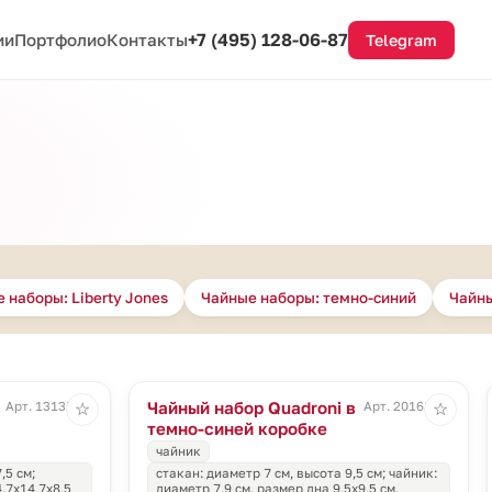
+7 (495) 128-06-87
ии
Портфолио
Контакты
Telegram
 наборы: Liberty Jones
Чайные наборы: темно-синий
Чайны
Чайный набор Quadroni в
Арт. 13137.60
Арт. 20168.40
☆
☆
темно-синей коробке
чайник
,5 см;
стакан: диаметр 7 см, высота 9,5 см; чайник:
4,7х14,7х8,5
диаметр 7,9 см, размер дна 9,5х9,5 см,