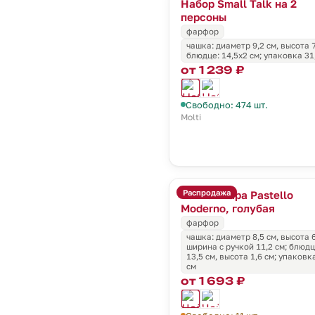
Набор Small Talk на 2
персоны
фарфор
чашка: диаметр 9,2 см, высота 7
блюдце: 14,5x2 см; упаковка 31
от 1 239 ₽
Свободно: 474 шт.
Molti
Распродажа
Чайная пара Pastello
Moderno, голубая
фарфор
чашка: диаметр 8,5 см, высота 6
ширина с ручкой 11,2 см; блюд
13,5 см, высота 1,6 см; упаковк
см
от 1 693 ₽