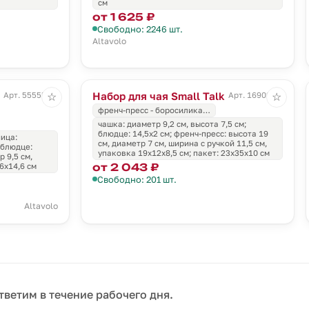
см
от 1 625 ₽
Свободно: 2246 шт.
Altavolo
Набор для чая Small Talk
Арт. 55555.04
Арт. 16902.00
☆
☆
френч-пресс - боросилика…
чашка: диаметр 9,2 см, высота 7,5 см;
блюдце: 14,5x2 см; френч-пресс: высота 19
ница:
см, диаметр 7 см, ширина с ручкой 11,5 см,
 блюдце:
упаковка 19х12х8,5 см; пакет: 23х35х10 см
 9,5 см,
от 2 043 ₽
6x14,6 см
Свободно: 201 шт.
Altavolo
тветим в течение рабочего дня.