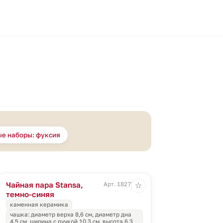
е наборы: фуксия
Чайная пара Stansa,
Арт. 18275.43
☆
темно-синяя
каменная керамика
чашка: диаметр верха 8,6 см, диаметр дна
4,5 см, ширина с ручкой 10,3 см, высота 6,3