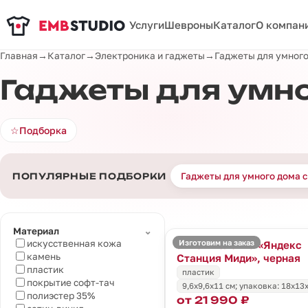
Услуги
Шевроны
Каталог
О компан
Главная
→
Каталог
→
Электроника и гаджеты
→
Гаджеты для умного
Гаджеты для умно
☆
Подборка
Гаджеты для умного дома с
ПОПУЛЯРНЫЕ ПОДБОРКИ
⌄
Материал
Изготовим на заказ
искусственная кожа
Умная колонка «Яндекс
камень
Станция Миди», черная
пластик
пластик
покрытие софт-тач
9,6x9,6x11 см; упаковка: 18x13
полиэстер 35%
от 21 990 ₽