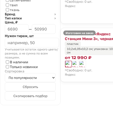
сатин-винил
Свободно: 0 шт.
твил
Яндекс
ткань
Бренд
⌄
Тип кепки
⌄
Цена, ₽
—
Изготовим на заказ
Умная колонка «Яндекс
Нужен тираж, шт
Станция Мини 3», черна
пластик
10,2x6,05x10,2 см; упаковка: 10
Учитывается остаток одного цвета/
см
размера, а не сумма по всем
от 12 990 ₽
позициям.
В наличии
Только новинки
Свободно: 0 шт.
Сортировка
Яндекс
Сбросить
Скопировать подбор