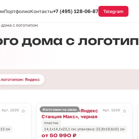
+7 (495) 128-06-87
ии
Портфолио
Контакты
Telegram
 дома с логотипом
го дома с логоти
 логотипом: Яндекс
Изготовим на заказ
Умная колонка «Яндекс
Арт. 16396.30
Арт. 16397.30
☆
☆
Станция Макс», черная
пластик
x13 см
14,1x14,1x23,1 см; упаковка: 22,8x19,6x31 см
от 50 990 ₽