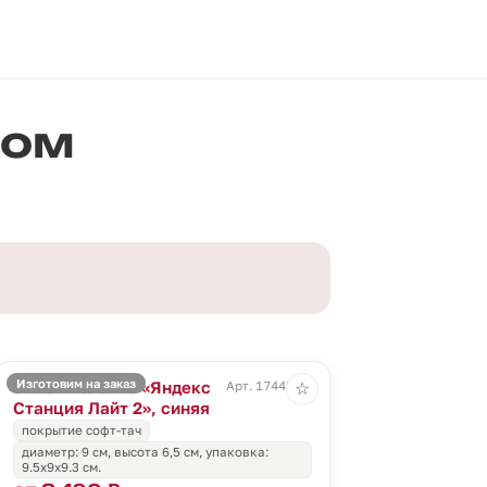
пом
Изготовим на заказ
Умная колонка «Яндекс
Арт. 17443.44
☆
Станция Лайт 2», синяя
покрытие софт-тач
диаметр: 9 см, высота 6,5 см, упаковка:
9.5x9x9.3 см.