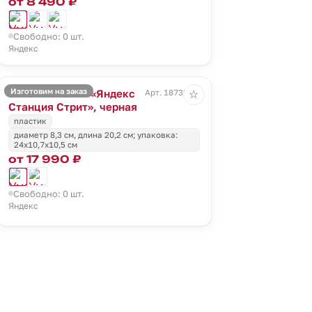
от 8 490 ₽
Свободно: 0 шт.
Яндекс
Изготовим на заказ
Умная колонка «Яндекс
Арт. 18735.30
☆
Станция Стрит», черная
пластик
диаметр 8,3 см, длина 20,2 см; упаковка:
24x10,7x10,5 см
от 17 990 ₽
Свободно: 0 шт.
Яндекс