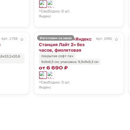
Свободно: 0 шт.
Яндекс
Изготовим на заказ
Умная колонка «Яндекс
Арт. 17584.30
Арт. 19924.78
☆
☆
я
Станция Лайт 2» без
часов, фиолетовая
покрытие софт-тач
,6x10,1x10,6
9x9x6,5 см; упаковка: 9,5x9x9,3 см
от 6 690 ₽
Свободно: 0 шт.
Яндекс