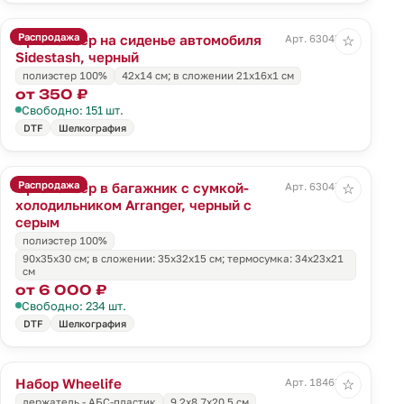
Распродажа
Органайзер на сиденье автомобиля
Арт. 63045.30
☆
Sidestash, черный
полиэстер 100%
42х14 см; в сложении 21x16x1 см
от 350 ₽
Свободно: 151 шт.
DTF
Шелкография
Распродажа
Органайзер в багажник с сумкой-
Арт. 63047.31
☆
холодильником Arranger, черный с
серым
полиэстер 100%
90х35х30 см; в сложении: 35х32х15 см; термосумка: 34х23х21
см
от 6 000 ₽
Свободно: 234 шт.
DTF
Шелкография
Набор Wheelife
Арт. 18463.30
☆
держатель - АБС-пластик
9,2х8,7х20,5 см