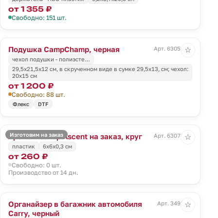
от 1 355 ₽
Свободно: 151 шт.
Подушка CampChamp, черная
Арт. 63054.30
☆
чехол подушки - полиэсте…
29,5х21,5х12 см, в скрученном виде в сумке 29,5х13, см; чехол:
20х15 см
от 1 200 ₽
Свободно: 88 шт.
Флекс
DTF
Изготовим на заказ
Ароматизатор Ascent на заказ, круг
Арт. 63078.01
☆
пластик
6x6x0,3 см
от 260 ₽
Свободно: 0 шт.
Производство от 14 дн.
Органайзер в багажник автомобиля
Арт. 3498.30
☆
Carry, черный