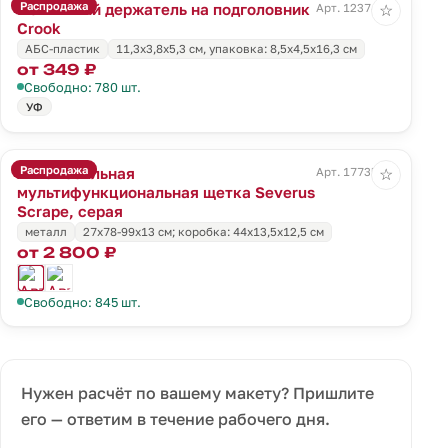
Распродажа
Магнитный держатель на подголовник
Арт. 12374.10
☆
Crook
АБС-пластик
11,3х3,8х5,3 см, упаковка: 8,5х4,5х16,3 см
от 349 ₽
Свободно: 780 шт.
УФ
Распродажа
Автомобильная
Арт. 17735.10
☆
мультифункциональная щетка Severus
Scrape, серая
металл
27х78-99х13 см; коробка: 44х13,5х12,5 см
от 2 800 ₽
Свободно: 845 шт.
Нужен расчёт по вашему макету? Пришлите
его — ответим в течение рабочего дня.