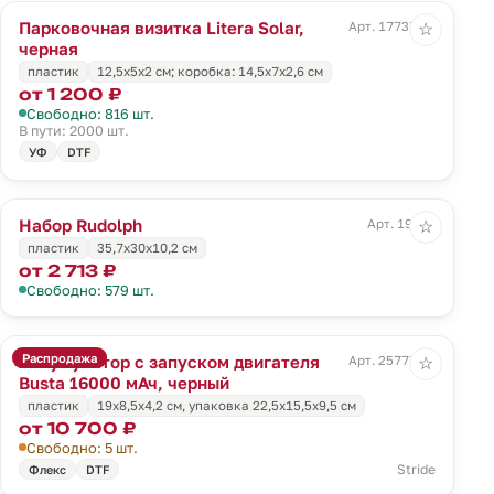
Парковочная визитка Litera Solar,
Арт. 17737.30
☆
черная
пластик
12,5х5х2 см; коробка: 14,5х7х2,6 см
от 1 200 ₽
Свободно: 816 шт.
В пути: 2000 шт.
УФ
DTF
Набор Rudolph
Арт. 19316
☆
пластик
35,7х30х10,2 см
от 2 713 ₽
Свободно: 579 шт.
Распродажа
Аккумулятор с запуском двигателя
Арт. 25777.30
☆
Busta 16000 мАч, черный
пластик
19х8,5х4,2 см, упаковка 22,5х15,5х9,5 см
от 10 700 ₽
Свободно: 5 шт.
Stride
Флекс
DTF