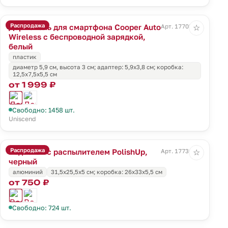
Распродажа
Держатель для смартфона Cooper Auto
Арт. 17703.60
☆
Wireless с беспроводной зарядкой,
белый
пластик
диаметр 5,9 см, высота 3 см; адаптер: 5,9х3,8 см; коробка:
12,5х7,5х5,5 см
от 1 999 ₽
Свободно: 1458 шт.
Uniscend
Распродажа
Водосгон с распылителем PolishUp,
Арт. 17736.30
☆
черный
алюминий
31,5х25,5х5 см; коробка: 26х33х5,5 см
от 750 ₽
Свободно: 724 шт.