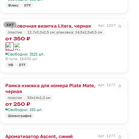
Флекс
DTF
ХИТ
Парковочная визитка Litera, черная
Арт. 12375.30
☆
пластик
12,7х3,3х2,5 см; упаковка: 14,5х2,5х6,5 см
от 350 ₽
Свободно: 3121 шт.
В пути: 18400 шт.
УФ
DTF
Рамка-книжка для номера Plate Mate,
Арт. 12773.30
☆
черная
пластик
53x14x1,3 см
от 250 ₽
Свободно: 191 шт.
Шелкография
Ароматизатор Ascent, синий
Арт. 12774.40
☆