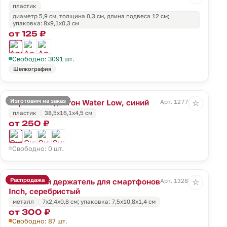
пластик
диаметр 5,9 см, толщина 0,3 см, длина подвеса 12 см;
упаковка: 8x9,1x0,3 см
от 125 ₽
Свободно: 3091 шт.
Шелкография
Изготовим на заказ
Скребок-водосгон Water Low, синий
Арт. 12776.40
☆
пластик
38,5x16,1x4,5 см
от 250 ₽
Свободно: 0 шт.
Распродажа
Магнитный держатель для смартфонов
Арт. 13289.10
☆
Inch, серебристый
металл
7х2,4х0,8 см; упаковка: 7,5x10,8x1,4 см
от 300 ₽
Свободно: 87 шт.