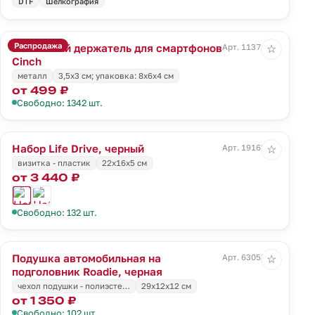
DTF
Шелкография
Распродажа
Магнитный держатель для смартфонов
Арт. 11374.10
☆
Cinch
металл
3,5x3 см; упаковка: 8x6x4 см
от 499 ₽
Свободно: 1342 шт.
Набор Life Drive, черный
Арт. 19163.30
☆
визитка - пластик
22х16х5 см
от 3 440 ₽
Свободно: 132 шт.
Подушка автомобильная на
Арт. 63053.30
☆
подголовник Roadie, черная
чехол подушки - полиэсте…
29х12х12 см
от 1 350 ₽
Свободно: 102 шт.