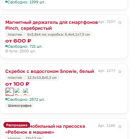
Свободно: 1299 шт.
Магнитный держатель для смартфонов
Арт. 72073.10
☆
Pinch, серебристый
пластик
6х3,8х4 см; коробка: 6,4х4,1х7,5 см
от 600 ₽
Свободно: 721 шт.
В пути: 2000 шт.
Скребок с водосгоном Snowie, белый
Арт. 12775.60
☆
пластик
12,5x10,8x0,3 см
от 100 ₽
Свободно: 2572 шт.
Шелкография
Распродажа
Знак автомобильный на присоске
Арт. 11656.02
☆
«Ребенок в машине»
картон
15х17 см