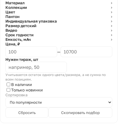
Материал
⌄
Коллекции
⌄
Цвет
⌄
Пантон
⌄
Индивидуальная упаковка
⌄
Размер детский
⌄
Видео
⌄
Срок годности
⌄
Емкость, мАч
⌄
Цена, ₽
—
Нужен тираж, шт
Учитывается остаток одного цвета/размера, а не сумма по
всем позициям.
В наличии
Только новинки
Сортировка
Сбросить
Скопировать подбор