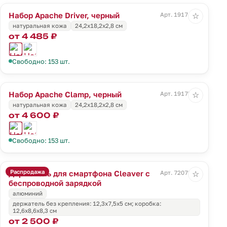
Набор Apache Driver, черный
Арт. 19174.30
☆
натуральная кожа
24,2х18,2х2,8 см
от 4 485 ₽
Свободно: 153 шт.
Набор Apache Clamp, черный
Арт. 19175.30
☆
натуральная кожа
24,2х18,2х2,8 см
от 4 600 ₽
Свободно: 153 шт.
Распродажа
Держатель для смартфона Cleaver с
Арт. 72072.10
☆
беспроводной зарядкой
алюминий
держатель без крепления: 12,3х7,5х5 см; коробка:
12,6х8,6х8,3 см
от 2 500 ₽