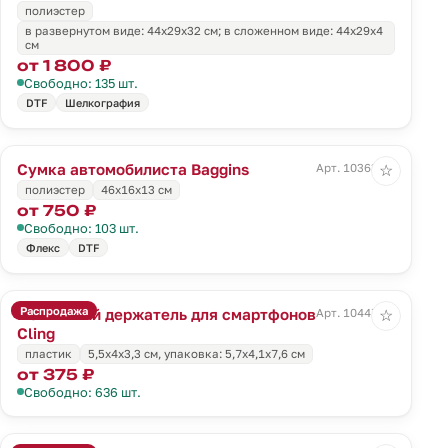
полиэстер
в развернутом виде: 44х29х32 см; в сложенном виде: 44х29х4
см
от 1 800 ₽
Свободно: 135 шт.
DTF
Шелкография
Сумка автомобилиста Baggins
Арт. 10363.30
☆
полиэстер
46x16x13 см
от 750 ₽
Свободно: 103 шт.
Флекс
DTF
Распродажа
Магнитный держатель для смартфонов
Арт. 10447.10
☆
Cling
пластик
5,5х4х3,3 см, упаковка: 5,7х4,1х7,6 см
от 375 ₽
Свободно: 636 шт.