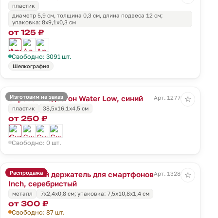
пластик
диаметр 5,9 см, толщина 0,3 см, длина подвеса 12 см;
упаковка: 8x9,1x0,3 см
от 125 ₽
Свободно: 3091 шт.
Шелкография
Изготовим на заказ
Скребок-водосгон Water Low, синий
Арт. 12776.40
☆
пластик
38,5x16,1x4,5 см
от 250 ₽
Свободно: 0 шт.
Распродажа
Магнитный держатель для смартфонов
Арт. 13289.10
☆
Inch, серебристый
металл
7х2,4х0,8 см; упаковка: 7,5x10,8x1,4 см
от 300 ₽
Свободно: 87 шт.