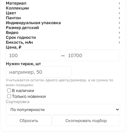
Материал
⌄
Коллекции
⌄
Цвет
⌄
Пантон
⌄
Индивидуальная упаковка
⌄
Размер детский
⌄
Видео
⌄
Срок годности
⌄
Емкость, мАч
⌄
Цена, ₽
—
Нужен тираж, шт
Учитывается остаток одного цвета/размера, а не сумма по
всем позициям.
В наличии
Только новинки
Сортировка
Сбросить
Скопировать подбор