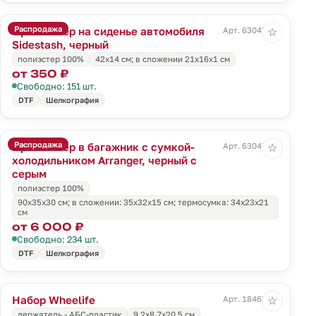
Распродажа
Органайзер на сиденье автомобиля
Арт. 63045.30
☆
Sidestash, черный
полиэстер 100%
42х14 см; в сложении 21x16x1 см
от 350 ₽
Свободно: 151 шт.
DTF
Шелкография
Распродажа
Органайзер в багажник с сумкой-
Арт. 63047.31
☆
холодильником Arranger, черный с
серым
полиэстер 100%
90х35х30 см; в сложении: 35х32х15 см; термосумка: 34х23х21
см
от 6 000 ₽
Свободно: 234 шт.
DTF
Шелкография
Набор Wheelife
Арт. 18463.30
☆
держатель - АБС-пластик
9,2х8,7х20,5 см