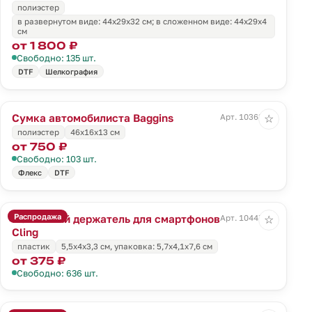
полиэстер
в развернутом виде: 44х29х32 см; в сложенном виде: 44х29х4
см
от 1 800 ₽
Свободно: 135 шт.
DTF
Шелкография
Сумка автомобилиста Baggins
Арт. 10363.30
☆
полиэстер
46x16x13 см
от 750 ₽
Свободно: 103 шт.
Флекс
DTF
Распродажа
Магнитный держатель для смартфонов
Арт. 10447.10
☆
Cling
пластик
5,5х4х3,3 см, упаковка: 5,7х4,1х7,6 см
от 375 ₽
Свободно: 636 шт.