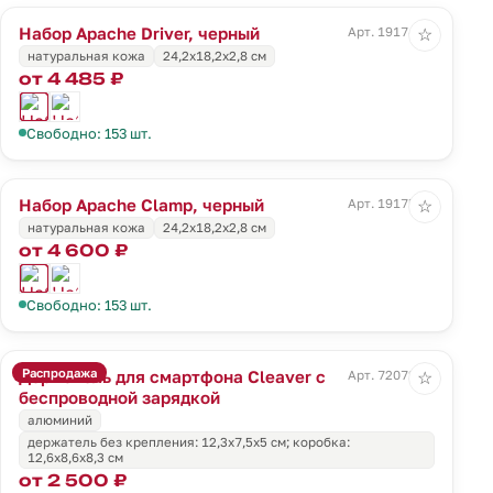
Набор Apache Driver, черный
Арт. 19174.30
☆
натуральная кожа
24,2х18,2х2,8 см
от 4 485 ₽
Свободно: 153 шт.
Набор Apache Clamp, черный
Арт. 19175.30
☆
натуральная кожа
24,2х18,2х2,8 см
от 4 600 ₽
Свободно: 153 шт.
Распродажа
Держатель для смартфона Cleaver с
Арт. 72072.10
☆
беспроводной зарядкой
алюминий
держатель без крепления: 12,3х7,5х5 см; коробка:
12,6х8,6х8,3 см
от 2 500 ₽