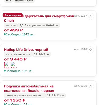
DTF
Шелкография
Распродажа
Магнитный держатель для смартфонов
Арт. 11374.10
☆
Cinch
металл
3,5x3 см; упаковка: 8x6x4 см
от 499 ₽
Свободно: 1342 шт.
Набор Life Drive, черный
Арт. 19163.30
☆
визитка - пластик
22х16х5 см
от 3 440 ₽
Свободно: 132 шт.
Подушка автомобильная на
Арт. 63053.30
☆
подголовник Roadie, черная
чехол подушки - полиэсте…
29х12х12 см
от 1 350 ₽
Свободно: 102 шт.