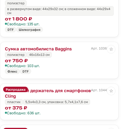
полиэстер
в развернутом виде: 44х29х32 см; в сложенном виде: 44х29х4
см
от 1 800 ₽
Свободно: 135 шт.
DTF
Шелкография
Сумка автомобилиста Baggins
Арт. 10363.30
☆
полиэстер
46x16x13 см
от 750 ₽
Свободно: 103 шт.
Флекс
DTF
Распродажа
Магнитный держатель для смартфонов
Арт. 10447.10
☆
Cling
пластик
5,5х4х3,3 см, упаковка: 5,7х4,1х7,6 см
от 375 ₽
Свободно: 636 шт.