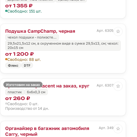
от 1 355 ₽
Свободно: 151 шт.
Подушка CampChamp, черная
Арт. 63054.30
☆
чехол подушки - полиэсте…
29,5х21,5х12 см, в скрученном виде в сумке 29,5х13, см; чехол:
20х15 см
от 1 200 ₽
Свободно: 88 шт.
Флекс
DTF
Изготовим на заказ
Ароматизатор Ascent на заказ, круг
Арт. 63078.01
☆
пластик
6x6x0,3 см
от 260 ₽
Свободно: 0 шт.
Производство от 14 дн.
Органайзер в багажник автомобиля
Арт. 3498.30
☆
Carry, черный