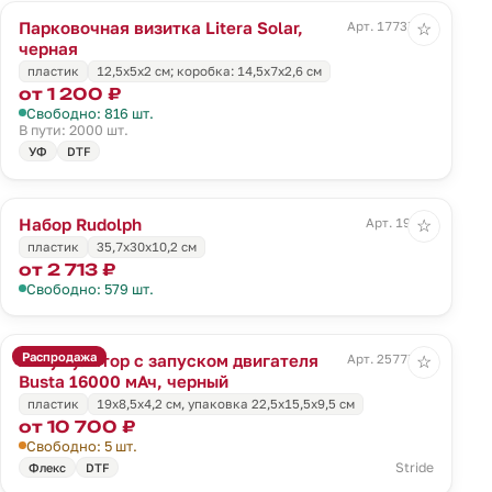
Парковочная визитка Litera Solar,
Арт. 17737.30
☆
черная
пластик
12,5х5х2 см; коробка: 14,5х7х2,6 см
от 1 200 ₽
Свободно: 816 шт.
В пути: 2000 шт.
УФ
DTF
Набор Rudolph
Арт. 19316
☆
пластик
35,7х30х10,2 см
от 2 713 ₽
Свободно: 579 шт.
Распродажа
Аккумулятор с запуском двигателя
Арт. 25777.30
☆
Busta 16000 мАч, черный
пластик
19х8,5х4,2 см, упаковка 22,5х15,5х9,5 см
от 10 700 ₽
Свободно: 5 шт.
Stride
Флекс
DTF