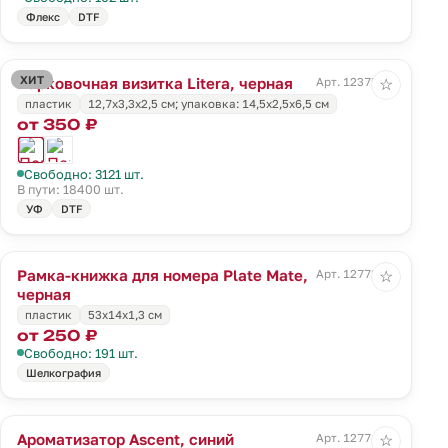
Флекс
DTF
ХИТ
Парковочная визитка Litera, черная
Арт. 12375.30
☆
пластик
12,7х3,3х2,5 см; упаковка: 14,5х2,5х6,5 см
от 350 ₽
Свободно: 3121 шт.
В пути: 18400 шт.
УФ
DTF
Рамка-книжка для номера Plate Mate,
Арт. 12773.30
☆
черная
пластик
53x14x1,3 см
от 250 ₽
Свободно: 191 шт.
Шелкография
Ароматизатор Ascent, синий
Арт. 12774.40
☆