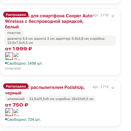
Распродажа
Держатель для смартфона Cooper Auto
Арт. 17703.60
☆
Wireless с беспроводной зарядкой,
белый
пластик
диаметр 5,9 см, высота 3 см; адаптер: 5,9х3,8 см; коробка:
12,5х7,5х5,5 см
от 1 999 ₽
Свободно: 1458 шт.
Uniscend
Распродажа
Водосгон с распылителем PolishUp,
Арт. 17736.30
☆
черный
алюминий
31,5х25,5х5 см; коробка: 26х33х5,5 см
от 750 ₽
Свободно: 724 шт.