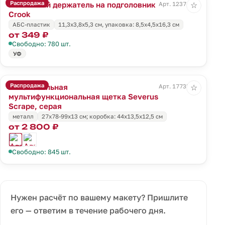
Распродажа
Магнитный держатель на подголовник
Арт. 12374.10
☆
Crook
АБС-пластик
11,3х3,8х5,3 см, упаковка: 8,5х4,5х16,3 см
от 349 ₽
Свободно: 780 шт.
УФ
Распродажа
Автомобильная
Арт. 17735.10
☆
мультифункциональная щетка Severus
Scrape, серая
металл
27х78-99х13 см; коробка: 44х13,5х12,5 см
от 2 800 ₽
Свободно: 845 шт.
Нужен расчёт по вашему макету? Пришлите
его — ответим в течение рабочего дня.