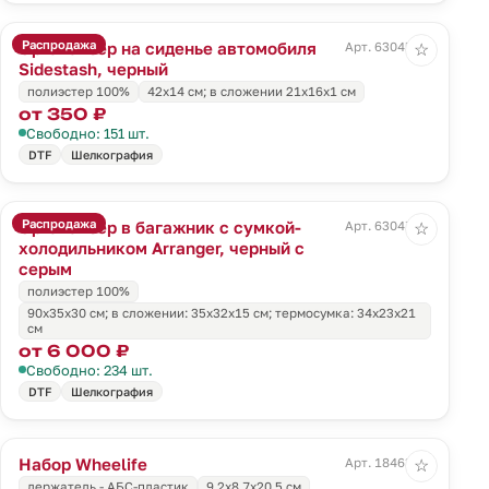
Распродажа
Органайзер на сиденье автомобиля
Арт. 63045.30
☆
Sidestash, черный
полиэстер 100%
42х14 см; в сложении 21x16x1 см
от 350 ₽
Свободно: 151 шт.
DTF
Шелкография
Распродажа
Органайзер в багажник с сумкой-
Арт. 63047.31
☆
холодильником Arranger, черный с
серым
полиэстер 100%
90х35х30 см; в сложении: 35х32х15 см; термосумка: 34х23х21
см
от 6 000 ₽
Свободно: 234 шт.
DTF
Шелкография
Набор Wheelife
Арт. 18463.30
☆
держатель - АБС-пластик
9,2х8,7х20,5 см