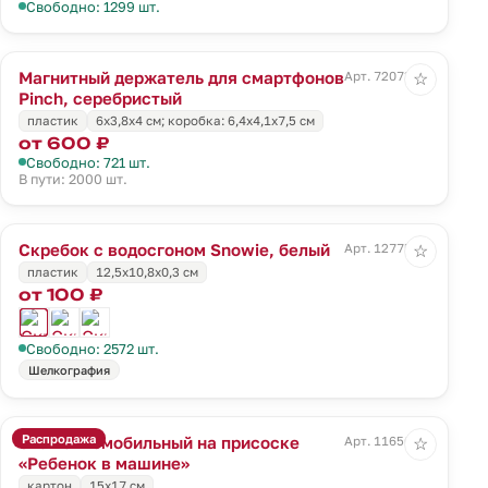
Свободно: 1299 шт.
Магнитный держатель для смартфонов
Арт. 72073.10
☆
Pinch, серебристый
пластик
6х3,8х4 см; коробка: 6,4х4,1х7,5 см
от 600 ₽
Свободно: 721 шт.
В пути: 2000 шт.
Скребок с водосгоном Snowie, белый
Арт. 12775.60
☆
пластик
12,5x10,8x0,3 см
от 100 ₽
Свободно: 2572 шт.
Шелкография
Распродажа
Знак автомобильный на присоске
Арт. 11656.02
☆
«Ребенок в машине»
картон
15х17 см