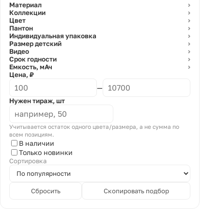
Материал
⌄
Коллекции
⌄
Цвет
⌄
Пантон
⌄
Индивидуальная упаковка
⌄
Размер детский
⌄
Видео
⌄
Срок годности
⌄
Емкость, мАч
⌄
Цена, ₽
—
Нужен тираж, шт
Учитывается остаток одного цвета/размера, а не сумма по
всем позициям.
В наличии
Только новинки
Сортировка
Сбросить
Скопировать подбор