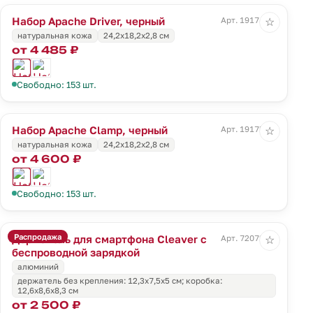
Набор Apache Driver, черный
Арт. 19174.30
☆
натуральная кожа
24,2х18,2х2,8 см
от 4 485 ₽
Свободно: 153 шт.
Набор Apache Clamp, черный
Арт. 19175.30
☆
натуральная кожа
24,2х18,2х2,8 см
от 4 600 ₽
Свободно: 153 шт.
Распродажа
Держатель для смартфона Cleaver с
Арт. 72072.10
☆
беспроводной зарядкой
алюминий
держатель без крепления: 12,3х7,5х5 см; коробка:
12,6х8,6х8,3 см
от 2 500 ₽