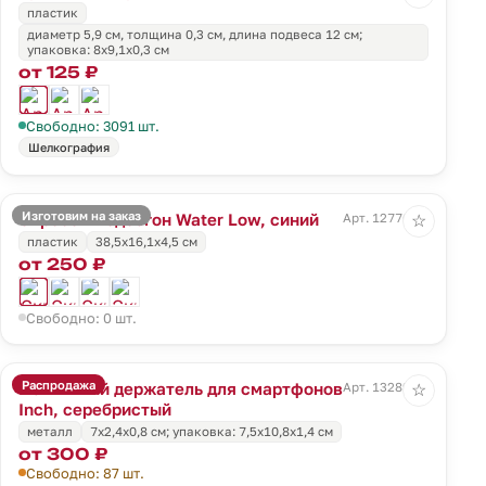
пластик
диаметр 5,9 см, толщина 0,3 см, длина подвеса 12 см;
упаковка: 8x9,1x0,3 см
от 125 ₽
Свободно: 3091 шт.
Шелкография
Изготовим на заказ
Скребок-водосгон Water Low, синий
Арт. 12776.40
☆
пластик
38,5x16,1x4,5 см
от 250 ₽
Свободно: 0 шт.
Распродажа
Магнитный держатель для смартфонов
Арт. 13289.10
☆
Inch, серебристый
металл
7х2,4х0,8 см; упаковка: 7,5x10,8x1,4 см
от 300 ₽
Свободно: 87 шт.