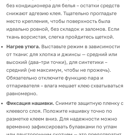
без кондиционера для белья – остатки средств
снижают адгезию клея. Тщательно прогладьте
место крепления, чтобы поверхность была
идеально ровной, без складок и заломов. Если
ткань ворсистая, слегка пройдитесь щеткой.
Нагрев утюга.
Выставьте режим в зависимости
от ткани: для хлопка и джинсы — средний или
высокий (два–три точки), для синтетики –
средний (не максимум, чтобы не прожечь).
Обязательно отключите функцию пара и
отпаривателя – влага мешает клею схватываться
равномерно.
Фиксация нашивки.
Снимите защитную пленку с
клеевого слоя. Положите нашивку точно по
разметке клеем вниз. Для надежности можно
временно зафиксировать булавками по углам
или двусторонним скотчем — это предотвратит