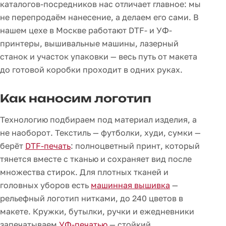
каталогов-посредников нас отличает главное: мы
не перепродаём нанесение, а делаем его сами. В
нашем цехе в Москве работают DTF- и УФ-
принтеры, вышивальные машины, лазерный
станок и участок упаковки — весь путь от макета
до готовой коробки проходит в одних руках.
Как наносим логотип
Технологию подбираем под материал изделия, а
не наоборот. Текстиль — футболки, худи, сумки —
берёт
DTF-печать
: полноцветный принт, который
тянется вместе с тканью и сохраняет вид после
множества стирок. Для плотных тканей и
головных уборов есть
машинная вышивка
—
рельефный логотип нитками, до 240 цветов в
макете. Кружки, бутылки, ручки и ежедневники
запечатываем
УФ-печатью
— стойкий