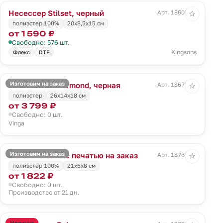
Несессер Stilset, черный
Арт. 18603.30
☆
полиэстер 100%
20x8,5x15 см
от 1 590 ₽
Свободно: 576 шт.
Kingsons
Флекс
DTF
Изготовим на заказ
Косметичка Bermond, черная
Арт. 18675.30
☆
полиэстер
26x14x18 см
от 3 799 ₽
Свободно: 0 шт.
Vinga
Изготовим на заказ
Пенал Bolsana с печатью на заказ
Арт. 18766.00
☆
полиэстер 100%
21х6х8 см
от 1 822 ₽
Свободно: 0 шт.
Производство от 21 дн.
Новинка