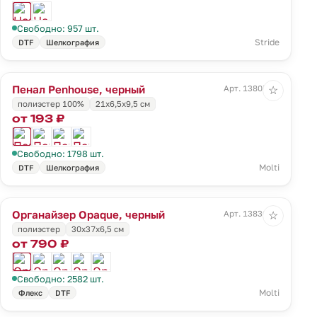
Свободно: 957 шт.
Stride
DTF
Шелкография
Пенал Penhouse, черный
Арт. 13807.30
☆
полиэстер 100%
21х6,5х9,5 см
от 193 ₽
Свободно: 1798 шт.
Molti
DTF
Шелкография
Органайзер Opaque, черный
Арт. 13836.30
☆
полиэстер
30x37x6,5 см
от 790 ₽
Свободно: 2582 шт.
Molti
Флекс
DTF