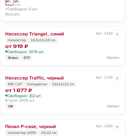
Свободно: 0 шт.
Roncato
Несессер Triangel, синий
Арт. 12426.44
☆
полиэстер
19,5х11х10 см
от 919 ₽
Свободно: 1076 шт.
Manevr
Флекс
DTF
Несессер Traffic, черный
Арт. 17269.30
☆
495 г/м²
полиуретан
22х11х12 см
от 1 877 ₽
Свободно: 312 шт.
В пути: 1000 шт.
Manevr
УФ
Пенал P-case, черный
Арт. 13804.30
☆
полиэстер 100%
22х12 см