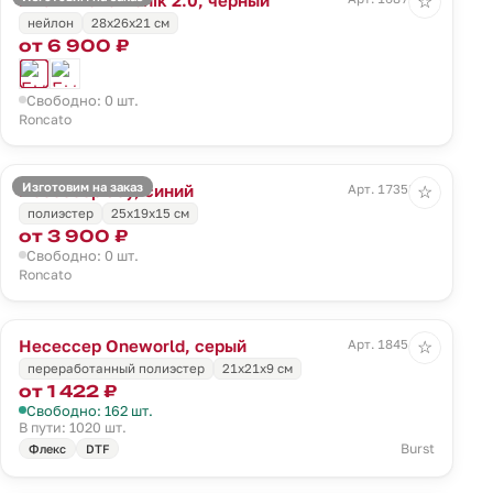
☆
нейлон
28x26x21 см
от 6 900 ₽
Свободно: 0 шт.
Roncato
Изготовим на заказ
Несессер Joy, синий
Арт. 17358.40
☆
полиэстер
25x19x15 см
от 3 900 ₽
Свободно: 0 шт.
Roncato
Несессер Oneworld, серый
Арт. 18454.10
☆
переработанный полиэстер
21х21х9 см
от 1 422 ₽
Свободно: 162 шт.
В пути: 1020 шт.
Burst
Флекс
DTF