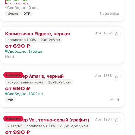
Свободно: 0 шт.
Naturehike
Флекс
DTF
Косметичка Figgere, черная
Арт. 18629.30
☆
полиэстер 100%
20x12x8 см
от 690 ₽
Свободно: 1755 шт.
Molti
Новинка
Несессер Amaris, черный
Арт. 18682.30
☆
искусственная кожа
18x10x9,5 см
от 690 ₽
Свободно: 1802 шт.
Molti
УФ
Новинка
Несессер Vei, темно-серый (графит)
Арт. 19049.31
☆
200 г/м²
полиэстер 100%
21,5x12,5x7,5 см
от 990 ₽