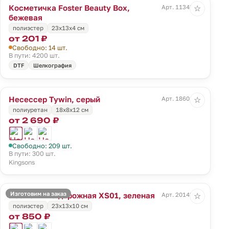
Косметичка Foster Beauty Box,
Арт. 11343.00
☆
бежевая
полиэстер
23х13х4 см
от 201 ₽
Свободно: 14 шт.
В пути: 4200 шт.
DTF
Шелкография
Несессер Tywin, серый
Арт. 18601.10
☆
полиуретан
18x8x12 см
от 2 690 ₽
Свободно: 209 шт.
В пути: 300 шт.
Kingsons
Изготовим на заказ
Косметичка дорожная XS01, зеленая
Арт. 20143.90
☆
полиэстер
23х13х10 см
от 850 ₽