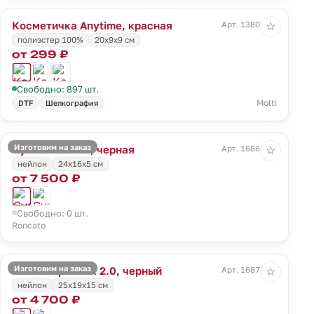
Косметичка Anytime, красная
Арт. 13803.50
☆
полиэстер 100%
20х9х9 см
от 299 ₽
Свободно: 897 шт.
Molti
DTF
Шелкография
Изготовим на заказ
Сумка Panama, черная
Арт. 16868.30
☆
нейлон
24x16x5 см
от 7 500 ₽
Свободно: 0 шт.
Roncato
Изготовим на заказ
Несессер Ironik 2.0, черный
Арт. 16870.30
☆
нейлон
25x19x15 см
от 4 700 ₽