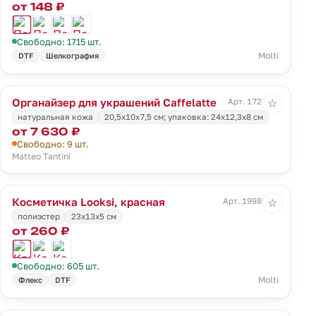
от 148 ₽
Свободно: 1715 шт.
Molti
DTF
Шелкография
Органайзер для украшений Caffelatte
Арт. 1728.10
☆
натуральная кожа
20,5х10х7,5 см; упаковка: 24х12,3х8 см
от 7 630 ₽
Свободно: 9 шт.
Matteo Tantini
Косметичка Looksi, красная
Арт. 19986.50
☆
полиэстер
23х13х5 см
от 260 ₽
Свободно: 605 шт.
Molti
Флекс
DTF