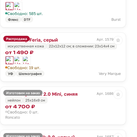
Свободно: 585 шт.
Burst
Флекс
DTF
Распродажа
Несессер Feria, серый
Арт. 15799.10
☆
искусственная кожа
22х12х12 см; в сложении: 23х14х4 см
от 1 490 ₽
Свободно: 19 шт.
Very Marque
УФ
Шелкография
Изготовим на заказ
Несессер Ironik 2.0 Mini, синяя
Арт. 16869.40
☆
нейлон
25x16x9 см
от 4 700 ₽
Свободно: 0 шт.
Roncato
Изготовим на заказ
Бьюти-кейс Ironik 2.0, черный
Арт. 16872.30