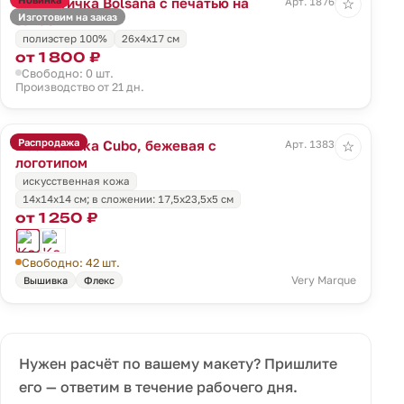
Косметичка Bolsana с печатью на
Арт. 18768.00
☆
Изготовим на заказ
заказ
полиэстер 100%
26х4х17 см
от 1 800 ₽
Свободно: 0 шт.
Производство от 21 дн.
Распродажа
Косметичка Cubo, бежевая с
Арт. 13834.06
☆
логотипом
искусственная кожа
14x14x14 см; в сложении: 17,5x23,5x5 см
от 1 250 ₽
Свободно: 42 шт.
Very Marque
Вышивка
Флекс
Нужен расчёт по вашему макету? Пришлите
его — ответим в течение рабочего дня.