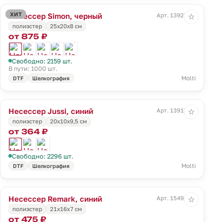
ХИТ
Несессер Simon, черный
Арт. 13922.30
☆
полиэстер
25х20х8 см
от 875 ₽
Свободно: 2159 шт.
В пути: 1000 шт.
Molti
DTF
Шелкография
Несессер Jussi, синий
Арт. 13918.45
☆
полиэстер
20x10x9,5 см
от 364 ₽
Свободно: 2296 шт.
Molti
DTF
Шелкография
Несессер Remark, синий
Арт. 15491.40
☆
полиэстер
21х16х7 см
от 475 ₽