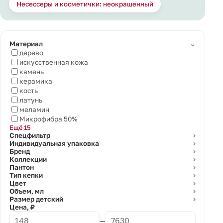
Несессеры и косметички: неокрашенный
⌄
Материал
дерево
искусственная кожа
камень
керамика
кость
латунь
меламин
Микрофибра 50%
Ещё 15
Спецфильтр
⌄
Индивидуальная упаковка
⌄
Бренд
⌄
Коллекции
⌄
Пантон
⌄
Тип кепки
⌄
Цвет
⌄
Объем, мл
⌄
Размер детский
⌄
Цена, ₽
—