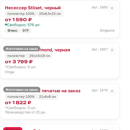
Несессер Stilset, черный
Арт. 18603.30
☆
полиэстер 100%
20x8,5x15 см
от 1 590 ₽
Свободно: 576 шт.
Kingsons
Флекс
DTF
Изготовим на заказ
Косметичка Bermond, черная
Арт. 18675.30
☆
полиэстер
26x14x18 см
от 3 799 ₽
Свободно: 0 шт.
Vinga
Изготовим на заказ
Пенал Bolsana с печатью на заказ
Арт. 18766.00
☆
полиэстер 100%
21х6х8 см
от 1 822 ₽
Свободно: 0 шт.
Производство от 21 дн.
Новинка