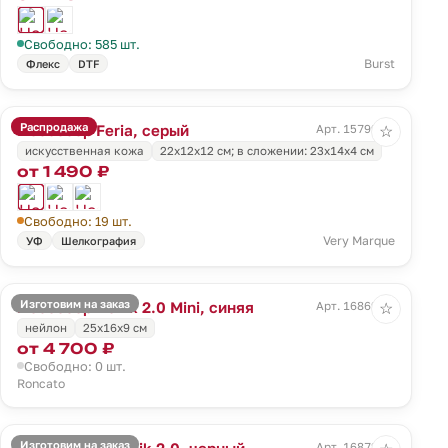
Свободно: 585 шт.
Burst
Флекс
DTF
Распродажа
Несессер Feria, серый
Арт. 15799.10
☆
искусственная кожа
22х12х12 см; в сложении: 23х14х4 см
от 1 490 ₽
Свободно: 19 шт.
Very Marque
УФ
Шелкография
Изготовим на заказ
Несессер Ironik 2.0 Mini, синяя
Арт. 16869.40
☆
нейлон
25x16x9 см
от 4 700 ₽
Свободно: 0 шт.
Roncato
Изготовим на заказ
Бьюти-кейс Ironik 2.0, черный
Арт. 16872.30