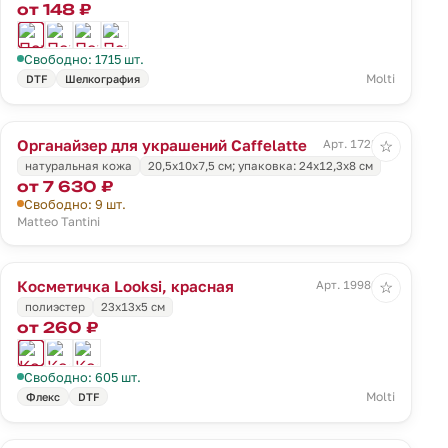
от 148 ₽
Свободно: 1715 шт.
Molti
DTF
Шелкография
Органайзер для украшений Caffelatte
Арт. 1728.10
☆
натуральная кожа
20,5х10х7,5 см; упаковка: 24х12,3х8 см
от 7 630 ₽
Свободно: 9 шт.
Matteo Tantini
Косметичка Looksi, красная
Арт. 19986.50
☆
полиэстер
23х13х5 см
от 260 ₽
Свободно: 605 шт.
Molti
Флекс
DTF