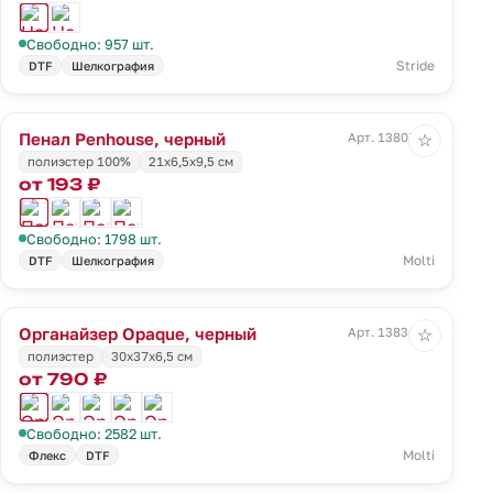
Свободно: 957 шт.
Stride
DTF
Шелкография
Пенал Penhouse, черный
Арт. 13807.30
☆
полиэстер 100%
21х6,5х9,5 см
от 193 ₽
Свободно: 1798 шт.
Molti
DTF
Шелкография
Органайзер Opaque, черный
Арт. 13836.30
☆
полиэстер
30x37x6,5 см
от 790 ₽
Свободно: 2582 шт.
Molti
Флекс
DTF