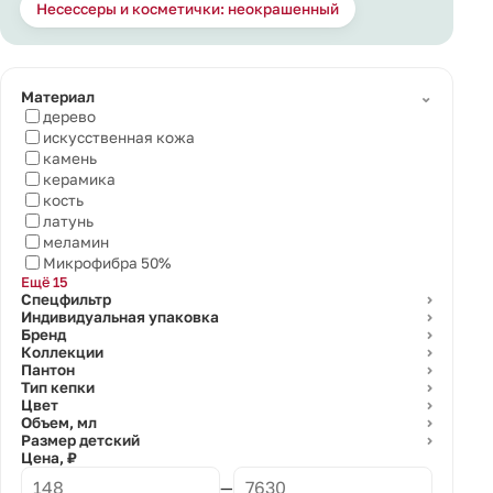
Несессеры и косметички: неокрашенный
⌄
Материал
дерево
искусственная кожа
камень
керамика
кость
латунь
меламин
Микрофибра 50%
Ещё 15
Спецфильтр
⌄
Индивидуальная упаковка
⌄
Бренд
⌄
Коллекции
⌄
Пантон
⌄
Тип кепки
⌄
Цвет
⌄
Объем, мл
⌄
Размер детский
⌄
Цена, ₽
—