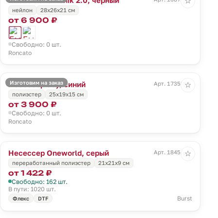
☆
нейлон
28x26x21 см
от 6 900 ₽
Свободно: 0 шт.
Roncato
Изготовим на заказ
Несессер Joy, синий
Арт. 17358.40
☆
полиэстер
25x19x15 см
от 3 900 ₽
Свободно: 0 шт.
Roncato
Несессер Oneworld, серый
Арт. 18454.10
☆
переработанный полиэстер
21х21х9 см
от 1 422 ₽
Свободно: 162 шт.
В пути: 1020 шт.
Burst
Флекс
DTF