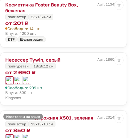
Косметичка Foster Beauty Box,
Арт. 11343.00
☆
бежевая
полиэстер
23х13х4 см
от 201 ₽
Свободно: 14 шт.
В пути: 4200 шт.
DTF
Шелкография
Несессер Tywin, серый
Арт. 18601.10
☆
полиуретан
18x8x12 см
от 2 690 ₽
Свободно: 209 шт.
В пути: 300 шт.
Kingsons
Изготовим на заказ
Косметичка дорожная XS01, зеленая
Арт. 20143.90
☆
полиэстер
23х13х10 см
от 850 ₽