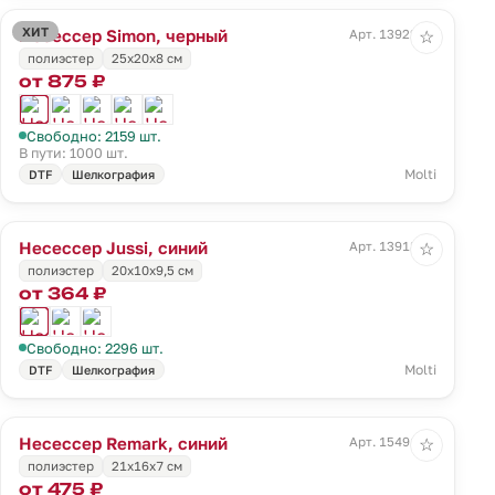
ХИТ
Несессер Simon, черный
Арт. 13922.30
☆
полиэстер
25х20х8 см
от 875 ₽
Свободно: 2159 шт.
В пути: 1000 шт.
Molti
DTF
Шелкография
Несессер Jussi, синий
Арт. 13918.45
☆
полиэстер
20x10x9,5 см
от 364 ₽
Свободно: 2296 шт.
Molti
DTF
Шелкография
Несессер Remark, синий
Арт. 15491.40
☆
полиэстер
21х16х7 см
от 475 ₽