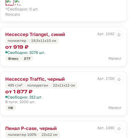
Свободно: 0 шт.
Roncato
Несессер Triangel, синий
Арт. 12426.44
☆
полиэстер
19,5х11х10 см
от 919 ₽
Свободно: 1076 шт.
Manevr
Флекс
DTF
Несессер Traffic, черный
Арт. 17269.30
☆
495 г/м²
полиуретан
22х11х12 см
от 1 877 ₽
Свободно: 312 шт.
В пути: 1000 шт.
Manevr
УФ
Пенал P-case, черный
Арт. 13804.30
☆
полиэстер 100%
22х12 см