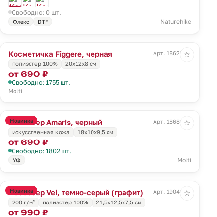
Свободно: 0 шт.
Naturehike
Флекс
DTF
Косметичка Figgere, черная
Арт. 18629.30
☆
полиэстер 100%
20x12x8 см
от 690 ₽
Свободно: 1755 шт.
Molti
Новинка
Несессер Amaris, черный
Арт. 18682.30
☆
искусственная кожа
18x10x9,5 см
от 690 ₽
Свободно: 1802 шт.
Molti
УФ
Новинка
Несессер Vei, темно-серый (графит)
Арт. 19049.31
☆
200 г/м²
полиэстер 100%
21,5x12,5x7,5 см
от 990 ₽