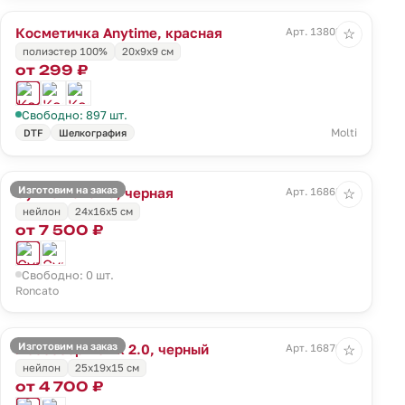
Косметичка Anytime, красная
Арт. 13803.50
☆
полиэстер 100%
20х9х9 см
от 299 ₽
Свободно: 897 шт.
Molti
DTF
Шелкография
Изготовим на заказ
Сумка Panama, черная
Арт. 16868.30
☆
нейлон
24x16x5 см
от 7 500 ₽
Свободно: 0 шт.
Roncato
Изготовим на заказ
Несессер Ironik 2.0, черный
Арт. 16870.30
☆
нейлон
25x19x15 см
от 4 700 ₽