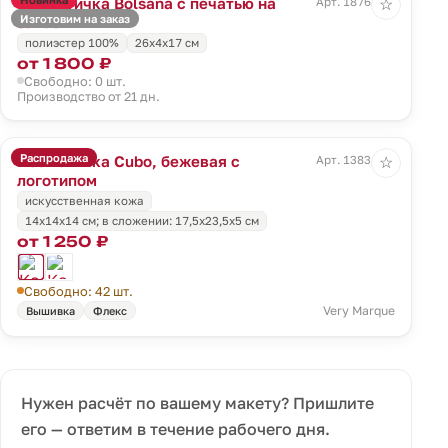
Косметичка Bolsana с печатью на
Арт. 18768.00
☆
Изготовим на заказ
заказ
полиэстер 100%
26х4х17 см
от 1 800 ₽
Свободно: 0 шт.
Производство от 21 дн.
Распродажа
Косметичка Cubo, бежевая с
Арт. 13834.06
☆
логотипом
искусственная кожа
14x14x14 см; в сложении: 17,5x23,5x5 см
от 1 250 ₽
Свободно: 42 шт.
Very Marque
Вышивка
Флекс
Нужен расчёт по вашему макету? Пришлите
его — ответим в течение рабочего дня.