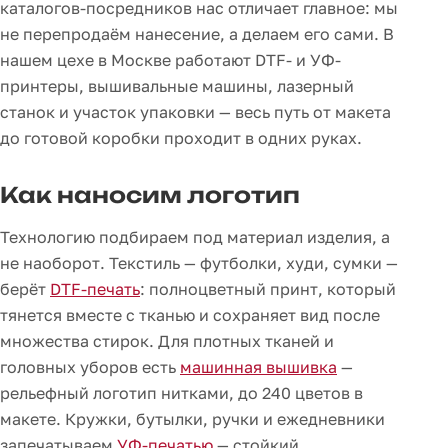
каталогов-посредников нас отличает главное: мы
не перепродаём нанесение, а делаем его сами. В
нашем цехе в Москве работают DTF- и УФ-
принтеры, вышивальные машины, лазерный
станок и участок упаковки — весь путь от макета
до готовой коробки проходит в одних руках.
Как наносим логотип
Технологию подбираем под материал изделия, а
не наоборот. Текстиль — футболки, худи, сумки —
берёт
DTF-печать
: полноцветный принт, который
тянется вместе с тканью и сохраняет вид после
множества стирок. Для плотных тканей и
головных уборов есть
машинная вышивка
—
рельефный логотип нитками, до 240 цветов в
макете. Кружки, бутылки, ручки и ежедневники
запечатываем
УФ-печатью
— стойкий