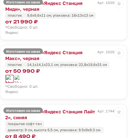
Изготовим на заказ
Умная колонка «Яндекс Станция
Арт. 16396.30
☆
Миди», черная
пластик
9,6x9,6x11 см; упаковка: 18x13x13 см
от 21 990 ₽
Свободно: 0 шт.
Яндекс
Изготовим на заказ
Умная колонка «Яндекс Станция
Арт. 16397.30
☆
Макс», черная
пластик
14,1x14,1x23,1 см; упаковка: 22,8x19,6x31 см
от 50 990 ₽
Свободно: 0 шт.
Яндекс
Изготовим на заказ
Умная колонка «Яндекс Станция Лайт
Арт. 17443.44
☆
2», синяя
покрытие софт-тач
диаметр: 9 см, высота 6,5 см, упаковка: 9.5x9x9.3 см.
от 8 490 ₽