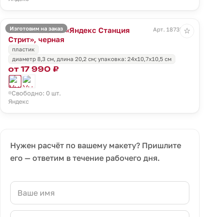
Изготовим на заказ
Умная колонка «Яндекс Станция
Арт. 18735.30
☆
Стрит», черная
пластик
диаметр 8,3 см, длина 20,2 см; упаковка: 24x10,7x10,5 см
от 17 990 ₽
Свободно: 0 шт.
Яндекс
Нужен расчёт по вашему макету? Пришлите
его — ответим в течение рабочего дня.