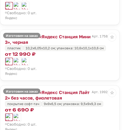
Свободно: 0 шт.
Яндекс
Изготовим на заказ
Умная колонка «Яндекс Станция Мини
Арт. 17584.30
☆
3», черная
пластик
10,2x6,05x10,2 см; упаковка: 10,6x10,1x10,6 см
от 12 990 ₽
Свободно: 0 шт.
Яндекс
Изготовим на заказ
Умная колонка «Яндекс Станция Лайт
Арт. 19924.78
☆
2» без часов, фиолетовая
покрытие софт-тач
9x9x6,5 см; упаковка: 9,5x9x9,3 см
от 6 690 ₽
Свободно: 0 шт.
Яндекс