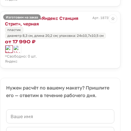
Изготовим на заказ
Умная колонка «Яндекс Станция
Арт. 18735.30
☆
Стрит», черная
пластик
диаметр 8,3 см, длина 20,2 см; упаковка: 24x10,7x10,5 см
от 17 990 ₽
Свободно: 0 шт.
Яндекс
Нужен расчёт по вашему макету? Пришлите
его — ответим в течение рабочего дня.