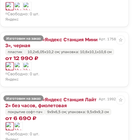
Свободно: 0 шт.
Яндекс
Изготовим на заказ
Умная колонка «Яндекс Станция Мини
Арт. 17584.30
☆
3», черная
пластик
10,2x6,05x10,2 см; упаковка: 10,6x10,1x10,6 см
от 12 990 ₽
Свободно: 0 шт.
Яндекс
Изготовим на заказ
Умная колонка «Яндекс Станция Лайт
Арт. 19924.78
☆
2» без часов, фиолетовая
покрытие софт-тач
9x9x6,5 см; упаковка: 9,5x9x9,3 см
от 6 690 ₽
Свободно: 0 шт.
Яндекс