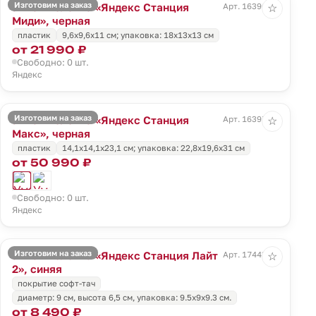
Изготовим на заказ
Умная колонка «Яндекс Станция
Арт. 16396.30
☆
Миди», черная
пластик
9,6x9,6x11 см; упаковка: 18x13x13 см
от 21 990 ₽
Свободно: 0 шт.
Яндекс
Изготовим на заказ
Умная колонка «Яндекс Станция
Арт. 16397.30
☆
Макс», черная
пластик
14,1x14,1x23,1 см; упаковка: 22,8x19,6x31 см
от 50 990 ₽
Свободно: 0 шт.
Яндекс
Изготовим на заказ
Умная колонка «Яндекс Станция Лайт
Арт. 17443.44
☆
2», синяя
покрытие софт-тач
диаметр: 9 см, высота 6,5 см, упаковка: 9.5x9x9.3 см.
от 8 490 ₽