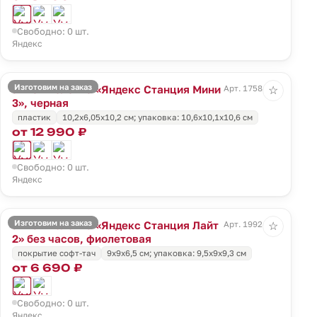
Свободно: 0 шт.
Яндекс
Изготовим на заказ
Умная колонка «Яндекс Станция Мини
Арт. 17584.30
☆
3», черная
пластик
10,2x6,05x10,2 см; упаковка: 10,6x10,1x10,6 см
от 12 990 ₽
Свободно: 0 шт.
Яндекс
Изготовим на заказ
Умная колонка «Яндекс Станция Лайт
Арт. 19924.78
☆
2» без часов, фиолетовая
покрытие софт-тач
9x9x6,5 см; упаковка: 9,5x9x9,3 см
от 6 690 ₽
Свободно: 0 шт.
Яндекс