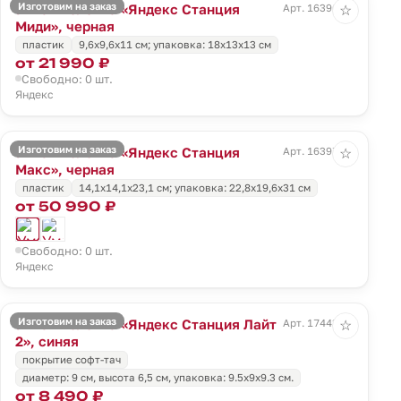
Изготовим на заказ
Умная колонка «Яндекс Станция
Арт. 16396.30
☆
Миди», черная
пластик
9,6x9,6x11 см; упаковка: 18x13x13 см
от 21 990 ₽
Свободно: 0 шт.
Яндекс
Изготовим на заказ
Умная колонка «Яндекс Станция
Арт. 16397.30
☆
Макс», черная
пластик
14,1x14,1x23,1 см; упаковка: 22,8x19,6x31 см
от 50 990 ₽
Свободно: 0 шт.
Яндекс
Изготовим на заказ
Умная колонка «Яндекс Станция Лайт
Арт. 17443.44
☆
2», синяя
покрытие софт-тач
диаметр: 9 см, высота 6,5 см, упаковка: 9.5x9x9.3 см.
от 8 490 ₽