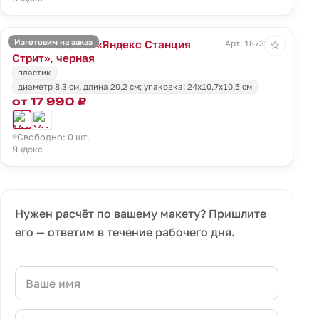
Изготовим на заказ
Умная колонка «Яндекс Станция
Арт. 18735.30
☆
Стрит», черная
пластик
диаметр 8,3 см, длина 20,2 см; упаковка: 24x10,7x10,5 см
от 17 990 ₽
Свободно: 0 шт.
Яндекс
Нужен расчёт по вашему макету? Пришлите
его — ответим в течение рабочего дня.