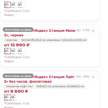
Свободно: 0 шт.
Яндекс
Изготовим на заказ
Умная колонка «Яндекс Станция Мини
Арт. 17584.30
☆
3», черная
пластик
10,2x6,05x10,2 см; упаковка: 10,6x10,1x10,6 см
от 12 990 ₽
Свободно: 0 шт.
Яндекс
Изготовим на заказ
Умная колонка «Яндекс Станция Лайт
Арт. 19924.78
☆
2» без часов, фиолетовая
покрытие софт-тач
9x9x6,5 см; упаковка: 9,5x9x9,3 см
от 6 690 ₽
Свободно: 0 шт.
Яндекс