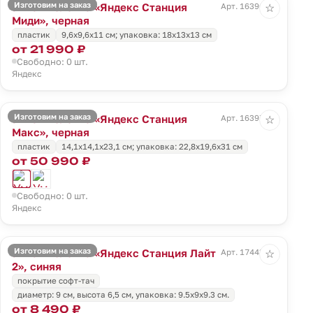
Изготовим на заказ
Умная колонка «Яндекс Станция
Арт. 16396.30
☆
Миди», черная
пластик
9,6x9,6x11 см; упаковка: 18x13x13 см
от 21 990 ₽
Свободно: 0 шт.
Яндекс
Изготовим на заказ
Умная колонка «Яндекс Станция
Арт. 16397.30
☆
Макс», черная
пластик
14,1x14,1x23,1 см; упаковка: 22,8x19,6x31 см
от 50 990 ₽
Свободно: 0 шт.
Яндекс
Изготовим на заказ
Умная колонка «Яндекс Станция Лайт
Арт. 17443.44
☆
2», синяя
покрытие софт-тач
диаметр: 9 см, высота 6,5 см, упаковка: 9.5x9x9.3 см.
от 8 490 ₽