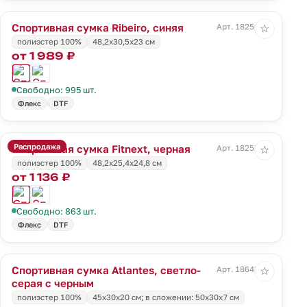
Спортивная сумка Ribeiro, синяя
Арт. 18256.40
☆
полиэстер 100%
48,2x30,5x23 cм
от 1 989 ₽
Свободно: 995 шт.
Флекс
DTF
Распродажа
Спортивная сумка Fitnext, черная
Арт. 18257.30
☆
полиэстер 100%
48,2х25,4х24,8 см
от 1 136 ₽
Свободно: 863 шт.
Флекс
DTF
Спортивная сумка Atlantes, светло-
Арт. 18645.13
☆
серая с черным
полиэстер 100%
45х30х20 см; в сложении: 50х30х7 см