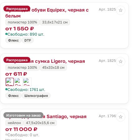
Распродажа
Сумка для обуви Equipex, черная с
Арт. 18254.30
☆
белым
полиэстер 100%
33,6x17x21 см
от 1 550 ₽
Свободно: 890 шт.
Флекс
DTF
Распродажа
Спортивная сумка Ligero, черная
Арт. 18258.30
☆
полиэстер 100%
45х33х18 см
от 611 ₽
Свободно: 1761 шт.
Флекс
Шелкография
Изготовим на заказ
Сумка дорожная Santiago, черная
Арт. 17963.30
☆
нейлон
47,5х20x15,6 см
от 11 000 ₽
Свободно: 0 шт.