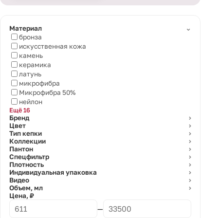
⌄
Материал
бронза
искусственная кожа
камень
керамика
латунь
микрофибра
Микрофибра 50%
нейлон
Ещё 16
Бренд
⌄
Цвет
⌄
Тип кепки
⌄
Коллекции
⌄
Пантон
⌄
Спецфильтр
⌄
Плотность
⌄
Индивидуальная упаковка
⌄
Видео
⌄
Объем, мл
⌄
Цена, ₽
—