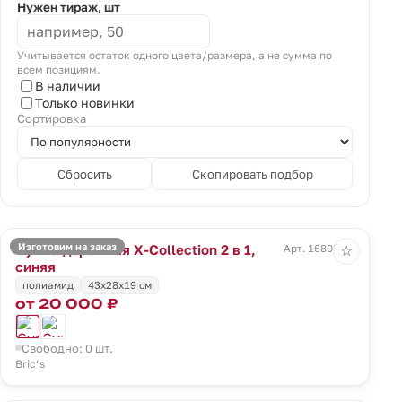
Нужен тираж, шт
Учитывается остаток одного цвета/размера, а не сумма по
всем позициям.
В наличии
Только новинки
Сортировка
Сбросить
Скопировать подбор
Изготовим на заказ
Сумка дорожная X-Collection 2 в 1,
Арт. 16809.40
☆
синяя
полиамид
43x28x19 см
от 20 000 ₽
Свободно: 0 шт.
Bric’s