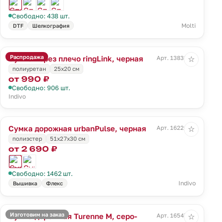
Свободно: 438 шт.
Molti
DTF
Шелкография
Распродажа
Сумка через плечо ringLink, черная
Арт. 13838.30
☆
полиуретан
25х20 см
от 990 ₽
Свободно: 906 шт.
Indivo
Сумка дорожная urbanPulse, черная
Арт. 16226.30
☆
полиэстер
51x27x30 см
от 2 690 ₽
Свободно: 1462 шт.
Indivo
Вышивка
Флекс
Изготовим на заказ
Сумка дорожная Turenne M, серо-
Арт. 16547.14
☆