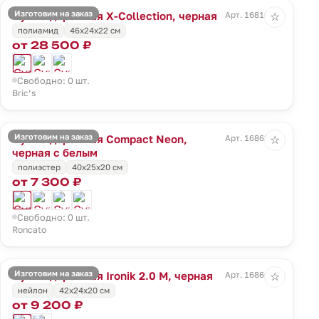
Изготовим на заказ
Сумка дорожная X-Collection, черная
Арт. 16810.30
☆
полиамид
46x24x22 см
от 28 500 ₽
Свободно: 0 шт.
Bric’s
Изготовим на заказ
Сумка дорожная Compact Neon,
Арт. 16863.33
☆
черная с белым
полиэстер
40x25x20 см
от 7 300 ₽
Свободно: 0 шт.
Roncato
Изготовим на заказ
Сумка дорожная Ironik 2.0 M, черная
Арт. 16866.30
☆
нейлон
42x24x20 см
от 9 200 ₽