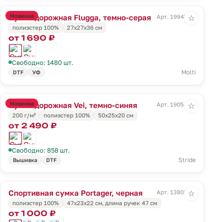
Новинка
Сумка дорожная Flugga, темно-серая
Арт. 19945.13
☆
полиэстер 100%
27x27x36 см
от 1 690 ₽
Свободно: 1480 шт.
Molti
DTF
УФ
Новинка
Сумка дорожная Vei, темно-синяя
Арт. 19051.40
☆
200 г/м²
полиэстер 100%
50x25x20 см
от 2 490 ₽
Свободно: 858 шт.
Stride
Вышивка
DTF
Спортивная сумка Portager, черная
Арт. 13805.30
☆
полиэстер 100%
47х23x22 см, длина ручек 47 см
от 1 000 ₽