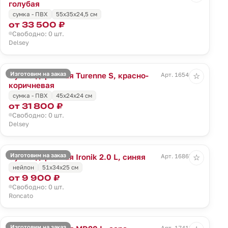
голубая
сумка - ПВХ
55x35x24,5 см
от 33 500 ₽
Свободно: 0 шт.
Delsey
Изготовим на заказ
Сумка дорожная Turenne S, красно-
Арт. 16546.59
☆
коричневая
сумка - ПВХ
45x24x24 см
от 31 800 ₽
Свободно: 0 шт.
Delsey
Изготовим на заказ
Сумка дорожная Ironik 2.0 L, синяя
Арт. 16865.40
☆
нейлон
51x34x25 см
от 9 900 ₽
Свободно: 0 шт.
Roncato
Изготовим на заказ
Арт. 17418.10