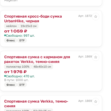
Magellan
Спортивная кросс-боди сумка
Арт. 18722.30
☆
UrbanHike, черная
нейлон
19х15x3 см
от 1 059 ₽
Свободно: 997 шт.
Флекс
DTF
Спортивная сумка с карманом для
Арт. 18697.43
☆
ракеток Verkko, темно-синяя
полиэстер 100%
48х40х10 см
от 1 976 ₽
Свободно: 470 шт.
В пути: 1000 шт.
Флекс
DTF
Спортивная сумка Verkko, темно-
Арт. 18698.43
☆
синяя
полиэстер 100%
52х30х25 см