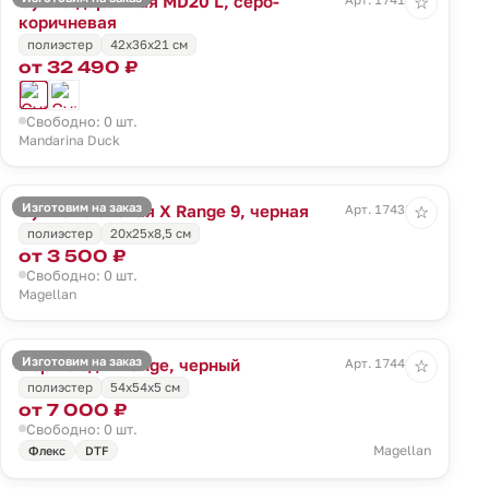
Сумка дорожная MD20 L, серо-
☆
коричневая
полиэстер
42x36x21 см
от 32 490 ₽
Свободно: 0 шт.
Mandarina Duck
Изготовим на заказ
Сумка плечевая X Range 9, черная
Арт. 17438.30
☆
полиэстер
20x25x8,5 см
от 3 500 ₽
Свободно: 0 шт.
Magellan
Изготовим на заказ
Портплед X Range, черный
Арт. 17441.30
☆
полиэстер
54х54х5 см
от 7 000 ₽
Свободно: 0 шт.
Magellan
Флекс
DTF