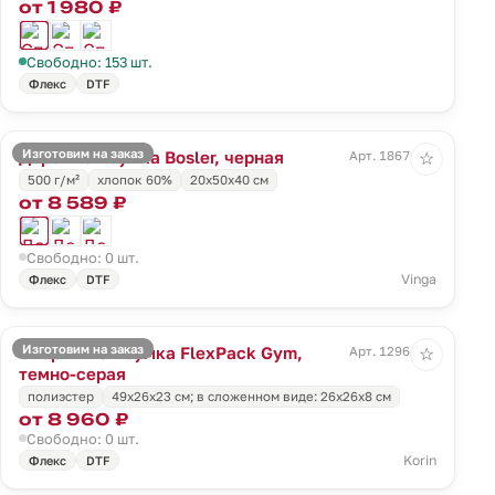
от 1 980 ₽
Свободно: 153 шт.
Флекс
DTF
Изготовим на заказ
Дорожная сумка Bosler, черная
Арт. 18671.30
☆
500 г/м²
хлопок 60%
20х50х40 см
от 8 589 ₽
Свободно: 0 шт.
Vinga
Флекс
DTF
Изготовим на заказ
Спортивная сумка FlexPack Gym,
Арт. 12961.11
☆
темно-серая
полиэстер
49х26х23 см; в сложенном виде: 26х26х8 см
от 8 960 ₽
Свободно: 0 шт.
Korin
Флекс
DTF