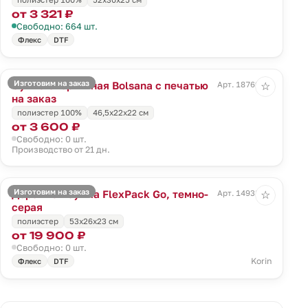
от 3 321 ₽
Свободно: 664 шт.
Флекс
DTF
Изготовим на заказ
Сумка спортивная Bolsana с печатью
Арт. 18769.00
☆
на заказ
полиэстер 100%
46,5х22х22 см
от 3 600 ₽
Свободно: 0 шт.
Производство от 21 дн.
Изготовим на заказ
Дорожная сумка FlexPack Go, темно-
Арт. 14938.31
☆
серая
полиэстер
53x26x23 см
от 19 900 ₽
Свободно: 0 шт.
Korin
Флекс
DTF