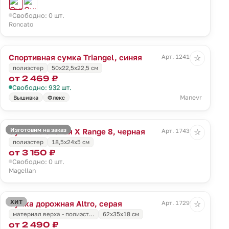
Свободно: 0 шт.
Roncato
Спортивная сумка Triangel, синяя
Арт. 12416.44
☆
полиэстер
50х22,5х22,5 см
от 2 469 ₽
Свободно: 932 шт.
Manevr
Вышивка
Флекс
Изготовим на заказ
Сумка плечевая X Range 8, черная
Арт. 17439.30
☆
полиэстер
18,5x24x5 см
от 3 150 ₽
Свободно: 0 шт.
Magellan
ХИТ
Сумка дорожная Altro, серая
Арт. 17293.10
☆
материал верха - полиэст…
62x35x18 см
от 2 490 ₽