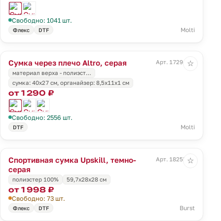
Свободно: 1041 шт.
Molti
Флекс
DTF
Сумка через плечо Altro, серая
Арт. 17294.10
☆
материал верха - полиэст…
cумка: 40x27 см, органайзер: 8,5x11х1 см
от 1 290 ₽
Свободно: 2556 шт.
Molti
DTF
Спортивная сумка Upskill, темно-
Арт. 18255.30
☆
серая
полиэстер 100%
59,7x28x28 см
от 1 998 ₽
Свободно: 73 шт.
Burst
Флекс
DTF