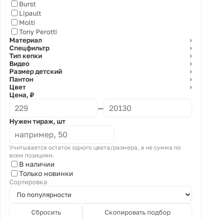
Burst
Lipault
Molti
Tony Perotti
Материал
⌄
Спецфильтр
⌄
Тип кепки
⌄
Видео
⌄
Размер детский
⌄
Пантон
⌄
Цвет
⌄
Цена, ₽
—
Нужен тираж, шт
Учитывается остаток одного цвета/размера, а не сумма по
всем позициям.
В наличии
Только новинки
Сортировка
Сбросить
Скопировать подбор