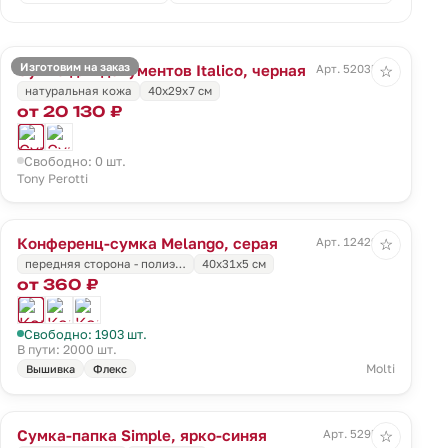
Изготовим на заказ
Сумка для документов Italico, черная
Арт. 52035.30
☆
натуральная кожа
40х29х7 см
от 20 130 ₽
Свободно: 0 шт.
Tony Perotti
Конференц-сумка Melango, серая
Арт. 12429.10
☆
передняя сторона - полиэ…
40x31x5 см
от 360 ₽
Свободно: 1903 шт.
В пути: 2000 шт.
Molti
Вышивка
Флекс
Сумка-папка Simple, ярко-синяя
Арт. 5295.44
☆