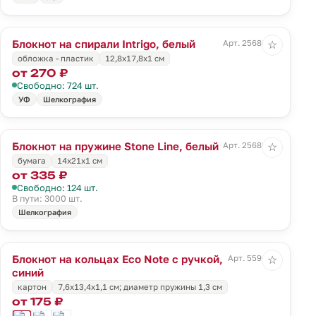
Блокнот на спирали Intrigo, белый
Арт. 25686.60
☆
обложка - пластик
12,8х17,8х1 см
от 270 ₽
Свободно: 724 шт.
УФ
Шелкография
Блокнот на пружине Stone Line, белый
Арт. 25689.60
☆
бумага
14х21х1 см
от 335 ₽
Свободно: 124 шт.
В пути: 3000 шт.
Шелкография
Блокнот на кольцах Eco Note с ручкой,
Арт. 5596.40
☆
синий
картон
7,6x13,4x1,1 см; диаметр пружины 1,3 см
от 175 ₽