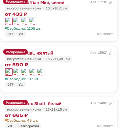
Распродажа
Блокнот Saffian Mini, синий
Арт. 17187.40
☆
искусственная кожа
10,5х16x1 см
от 433 ₽
Свободно: 1105 шт.
Контекст
DTF
УФ
Распродажа
Блокнот Dual, желтый
Арт. 15625.81
☆
искусственная кожа
18,7х11,3х1 см
от 590 ₽
Свободно: 137 шт.
DTF
УФ
Распродажа
Блокнот Flex Shall, белый
Арт. 14003.60
☆
искусственная кожа
15х21х1,5 см
от 665 ₽
Свободно: 49 шт.
Контекст
УФ
Шелкография