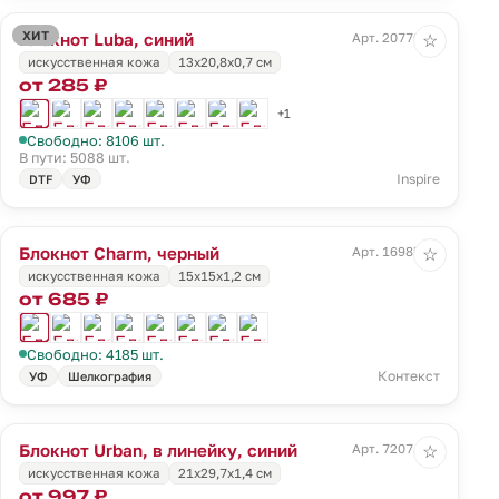
ХИТ
Блокнот Luba, синий
Арт. 20770.40
☆
искусственная кожа
13х20,8х0,7 см
от 285 ₽
+1
Свободно: 8106 шт.
В пути: 5088 шт.
Inspire
DTF
УФ
Блокнот Charm, черный
Арт. 16985.30
☆
искусственная кожа
15х15х1,2 см
от 685 ₽
Свободно: 4185 шт.
Контекст
УФ
Шелкография
Блокнот Urban, в линейку, синий
Арт. 72074.40
☆
искусственная кожа
21х29,7х1,4 см
от 997 ₽