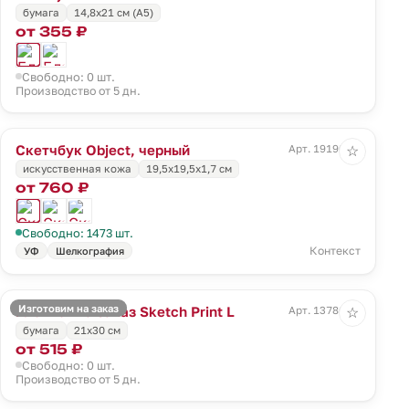
бумага
14,8х21 см (А5)
от 355 ₽
Свободно: 0 шт.
Производство от 5 дн.
Скетчбук Object, черный
Арт. 19190.30
☆
искусственная кожа
19,5х19,5х1,7 см
от 760 ₽
Свободно: 1473 шт.
Контекст
УФ
Шелкография
Изготовим на заказ
Блокнот на заказ Sketch Print L
Арт. 13786.00
☆
бумага
21х30 см
от 515 ₽
Свободно: 0 шт.
Производство от 5 дн.