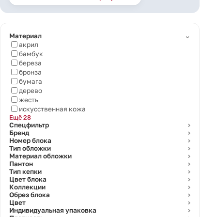
⌄
Материал
акрил
бамбук
береза
бронза
бумага
дерево
жесть
искусственная кожа
Ещё 28
Спецфильтр
⌄
Бренд
⌄
Номер блока
⌄
Тип обложки
⌄
Материал обложки
⌄
Пантон
⌄
Тип кепки
⌄
Цвет блока
⌄
Коллекции
⌄
Обрез блока
⌄
Цвет
⌄
Индивидуальная упаковка
⌄