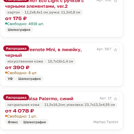
Мини-блокнот Eco Light с ручкой с
☆
черными элементами, ver.2
картон
11,2x8,4x1 см; ручка: 11,3х0,8 см
от 175 ₽
Свободно: 4916 шт.
Шелкография
Распродажа
Блокнот Freenote Mini, в линейку,
Арт. 5873.30
☆
черный
искусственная кожа
10,7х16х1,4 см
от 390 ₽
Свободно: 8 шт.
УФ
Шелкография
Распродажа
Блокнот Kalsa Palermo, синий
Арт. 15263
☆
натуральная кожа
11,5х16,2см; упаковка: 23,7х13,3х4,55 см
от 4 078 ₽
Свободно: 1 шт.
Matteo Tantini
Флекс
Шелкография