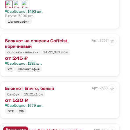
Свободно: 1493 шт.
В пути: 5000 шт.
Шелкография
Блокнот на спирали Coffeist,
Арт. 25687.59
☆
коричневый
обложка - пластик
14х21,3х0,8 см
от 245 ₽
Свободно: 1232 шт.
УФ
Шелкография
Блокнот Enviro, белый
Арт. 25688.60
☆
бамбук
15х21х1 см
от 520 ₽
Свободно: 1679 шт.
DTF
УФ
Распродажа
Арт. 5597.31