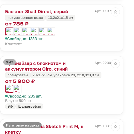
Блокнот Shall Direct, серый
Арт. 11878.10
☆
искусственная кожа
13,2х21х1,5 см
от 785 ₽
Свободно: 1383 шт.
Контекст
ХИТ
Органайзер с блокнотом и
Арт. 22001.40
☆
аккумулятором Oiro, синий
полиуретан
23х17х3 см, упаковка 23,7х18,3х3,8 см
от 5 900 ₽
Свободно: 285 шт.
В пути: 500 шт.
УФ
Шелкография
Изготовим на заказ
Блокнот на заказ Sketch Print M, в
Арт. 13318.00
☆
клетку