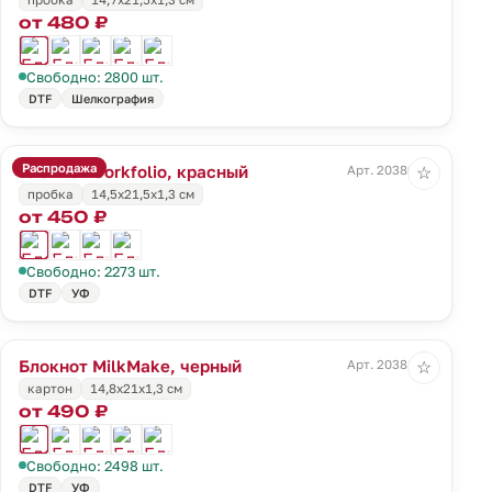
от 480 ₽
Свободно: 2800 шт.
DTF
Шелкография
Распродажа
Блокнот Corkfolio, красный
Арт. 20380.50
☆
пробка
14,5х21,5х1,3 см
от 450 ₽
Свободно: 2273 шт.
DTF
УФ
Блокнот MilkMake, черный
Арт. 20381.30
☆
картон
14,8х21х1,3 см
от 490 ₽
Свободно: 2498 шт.
DTF
УФ