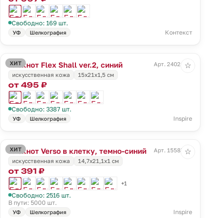
Свободно: 169 шт.
Контекст
УФ
Шелкография
ХИТ
Блокнот Flex Shall ver.2, синий
Арт. 24021.40
☆
искусственная кожа
15х21х1,5 см
от 495 ₽
Свободно: 3387 шт.
Inspire
УФ
Шелкография
ХИТ
Блокнот Verso в клетку, темно-синий
Арт. 15587.04
☆
искусственная кожа
14,7х21,1х1 см
от 391 ₽
+1
Свободно: 2516 шт.
В пути: 5000 шт.
Inspire
УФ
Шелкография