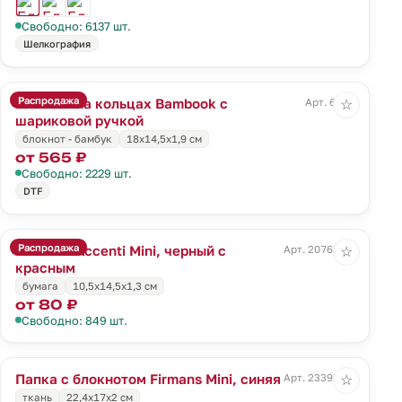
Свободно: 6137 шт.
Шелкография
Распродажа
Блокнот на кольцах Bambook с
Арт. 6584
☆
шариковой ручкой
блокнот - бамбук
18х14,5х1,9 см
от 565 ₽
Свободно: 2229 шт.
DTF
Распродажа
Блокнот Accenti Mini, черный с
Арт. 20768.35
☆
красным
бумага
10,5х14,5х1,3 см
от 80 ₽
Свободно: 849 шт.
Папка с блокнотом Firmans Mini, синяя
Арт. 23392.40
☆
ткань
22,4х17х2 см