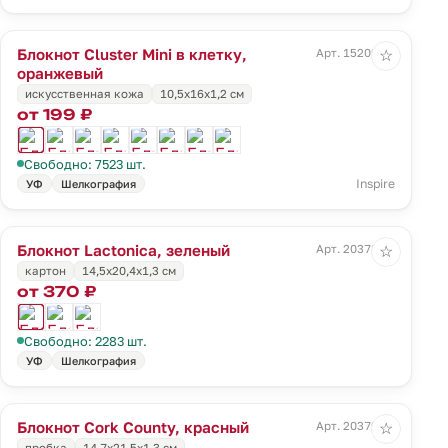
Блокнот Cluster Mini в клетку,
Арт. 15209.20
☆
оранжевый
искусственная кожа
10,5х16х1,2 см
от 199 ₽
Свободно: 7523 шт.
Inspire
УФ
Шелкография
Блокнот Lactonica, зеленый
Арт. 20378.90
☆
картон
14,5х20,4х1,3 см
от 370 ₽
Свободно: 2283 шт.
УФ
Шелкография
Блокнот Cork County, красный
Арт. 20379.50
☆
пробка
14,7х21,5х1,3 см