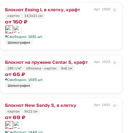
Блокнот Essing L в клетку, крафт
Арт. 15608.00
☆
картон
14,5х21 см
от 150 ₽
Свободно: 1681 шт.
Шелкография
Блокнот на пружине Centar S, крафт
Арт. 15230.00
☆
285 г/м²
обложка - картон
8х8 см
от 65 ₽
Свободно: 1685 шт.
Шелкография
Блокнот New Sandy S, в клетку
Арт. 16914.02
☆
картон
9х12 см
от 69 ₽
Свободно: 1449 шт.