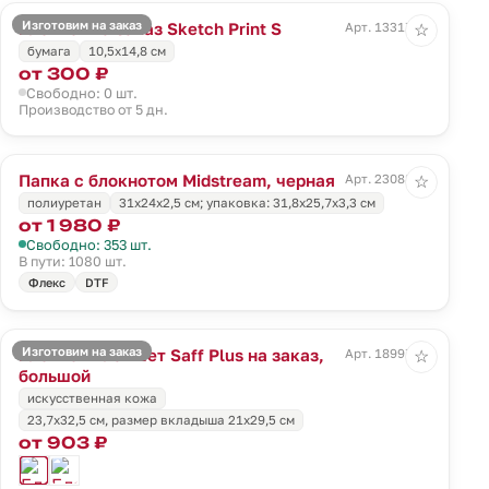
Изготовим на заказ
Блокнот на заказ Sketch Print S
Арт. 13317.00
☆
бумага
10,5х14,8 см
от 300 ₽
Свободно: 0 шт.
Производство от 5 дн.
Папка с блокнотом Midstream, черная
Арт. 23088.30
☆
полиуретан
31х24х2,5 см; упаковка: 31,8х25,7х3,3 см
от 1 980 ₽
Свободно: 353 шт.
В пути: 1080 шт.
Флекс
DTF
Изготовим на заказ
Блокнот-планшет Saff Plus на заказ,
Арт. 18997.02
☆
большой
искусственная кожа
23,7х32,5 см, размер вкладыша 21x29,5 см
от 903 ₽