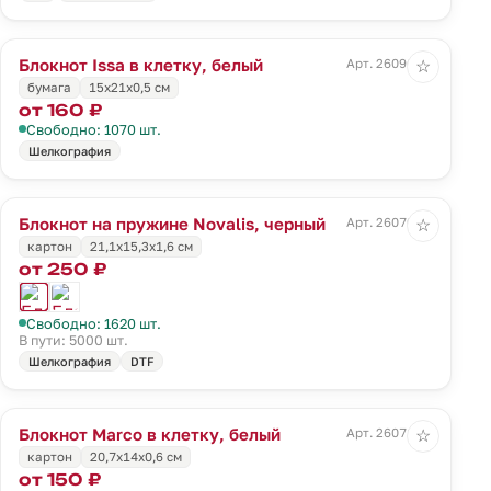
Блокнот Issa в клетку, белый
Арт. 26096.60
☆
бумага
15х21x0,5 см
от 160 ₽
Свободно: 1070 шт.
Шелкография
Блокнот на пружине Novalis, черный
Арт. 26070.30
☆
картон
21,1x15,3x1,6 см
от 250 ₽
Свободно: 1620 шт.
В пути: 5000 шт.
Шелкография
DTF
Блокнот Marco в клетку, белый
Арт. 26071.60
☆
картон
20,7x14x0,6 см
от 150 ₽