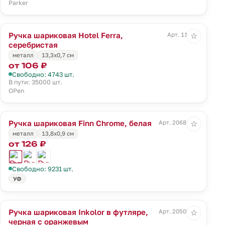
Parker
Ручка шариковая Hotel Ferra,
Арт. 11231
☆
серебристая
металл
13,3х0,7 см
от 106 ₽
Свободно: 4743 шт.
В пути: 35000 шт.
OPen
Ручка шариковая Finn Chrome, белая
Арт. 20686.60
☆
металл
13,8х0,9 см
от 126 ₽
Свободно: 9231 шт.
УФ
Ручка шариковая Inkolor в футляре,
Арт. 20509.20
☆
черная с оранжевым