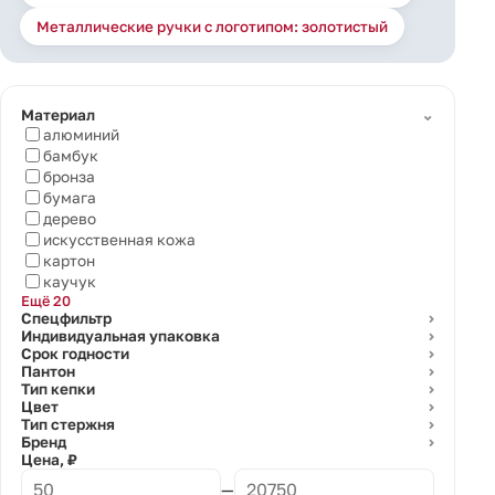
Металлические ручки с логотипом: золотистый
⌄
Материал
алюминий
бамбук
бронза
бумага
дерево
искусственная кожа
картон
каучук
Ещё 20
Спецфильтр
⌄
Индивидуальная упаковка
⌄
Срок годности
⌄
Пантон
⌄
Тип кепки
⌄
Цвет
⌄
Тип стержня
⌄
Бренд
⌄
Цена, ₽
—