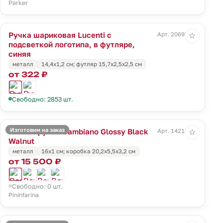
Parker
Ручка шариковая Lucenti с
Арт. 20695.40
☆
подсветкой логотипа, в футляре,
синяя
металл
14,4х1,2 см; футляр 15,7х2,5х2,5 см
от 322 ₽
Свободно: 2853 шт.
Изготовим на заказ
Вечная ручка Cambiano Glossy Black
Арт. 14218.35
☆
Walnut
металл
16x1 cм; коробка 20,2х5,5х3,2 см
от 15 500 ₽
Свободно: 0 шт.
Pininfarina