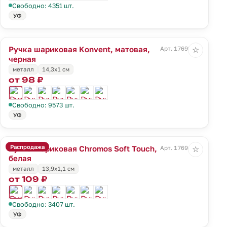
Свободно: 4351 шт.
УФ
Ручка шариковая Konvent, матовая,
Арт. 17693.30
☆
черная
металл
14,3х1 см
от 98 ₽
Свободно: 9573 шт.
УФ
Распродажа
Ручка шариковая Chromos Soft Touch,
Арт. 17694.60
☆
белая
металл
13,9х1,1 см
от 109 ₽
Свободно: 3407 шт.
УФ