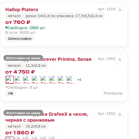
Набор Platero
Арт. 15197.00
☆
металл
ручки: 14х1,4 см; упаковка: 17,7х5,5х2,4 см
от 760 ₽
Свободно: 2586 шт.
В пути: 5000 шт.
Шелкография
Изготовим на заказ
Вечная ручка Forever Primina, белая
Арт. 15533.60
☆
металл
11,3x0,9 см
от 4 750 ₽
+4
Свободно: 0 шт.
Pininfarina
УФ
Изготовим на заказ
Шариковая ручка GrafeeX в чехле,
Арт. 15534.20
☆
черная с оранжевым
металл
15,2x0,8 см
от 1 860 ₽