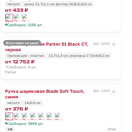
металл
ручка 13,7х1,1 см; футляр 16,8х3,8х3 см
от 433 ₽
Свободно: 1196 шт.
Изготовим на заказ
Ручка шариковая Parker 51 Black CT,
Арт. 20198.30
☆
черная
грипсекция - пластик
13,7х1,3 см; упаковка 17,5х4х8,2 см
от 12 752 ₽
Свободно: 0 шт.
Parker
Ручка шариковая Blade Soft Touch,
Арт. 13141.40
☆
синяя
металл
14х0,9 см
от 376 ₽
Свободно: 3969 шт.
OPen
УФ