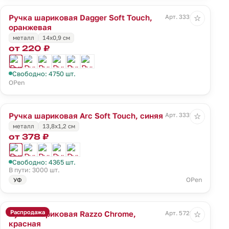
Ручка шариковая Dagger Soft Touch,
Арт. 3331.20
☆
оранжевая
металл
14х0,9 см
от 220 ₽
Свободно: 4750 шт.
OPen
Ручка шариковая Arc Soft Touch, синяя
Арт. 3332.40
☆
металл
13,8х1,2 см
от 378 ₽
Свободно: 4365 шт.
В пути: 3000 шт.
OPen
УФ
Распродажа
Ручка шариковая Razzo Chrome,
Арт. 5728.50
☆
красная