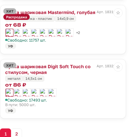
ХИТ
Ручка шариковая Mastermind, голубая
Арт. 18319.14
☆
Распродажа
носик и кнопка - пластик
14х0,9 см
от 68 ₽
+2
Свободно: 11757 шт.
УФ
ХИТ
Ручка шариковая Digit Soft Touch со
Арт. 18322.30
☆
стилусом, черная
металл
14,5х1 см
от 86 ₽
Свободно: 17493 шт.
В пути: 5000 шт.
УФ
1
2