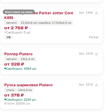
Изготовим на заказ
Ручка шариковая Parker Jotter Core
Арт. 14933.00
☆
K691
металл
13,0х0,9 см; коробка: 17,5х5х2,5 см
от 2 756 ₽
Свободно: 0 шт.
Parker
УФ
Роллер Platero
Арт. 15195.00
☆
металл
14х1,4 см
от 328 ₽
Свободно: 4594 шт.
Ручка шариковая Platero
Арт. 15196.00
☆
сталь
14х1,4 см
от 378 ₽
Свободно: 2234 шт.
В пути: 10000 шт.