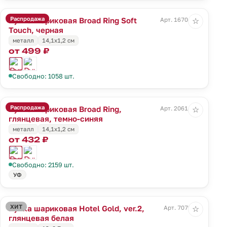
Распродажа
Ручка шариковая Broad Ring Soft
Арт. 16704.30
☆
Touch, черная
металл
14,1x1,2 см
от 499 ₽
Свободно: 1058 шт.
Распродажа
Ручка шариковая Broad Ring,
Арт. 20614.40
☆
глянцевая, темно-синяя
металл
14,1x1,2 см
от 432 ₽
Свободно: 2159 шт.
УФ
ХИТ
Ручка шариковая Hotel Gold, ver.2,
Арт. 7079.60
☆
глянцевая белая