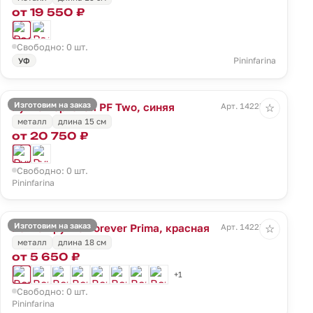
от 19 550 ₽
Свободно: 0 шт.
Pininfarina
УФ
Изготовим на заказ
Ручка перьевая PF Two, синяя
Арт. 14225.40
☆
металл
длина 15 см
от 20 750 ₽
Свободно: 0 шт.
Pininfarina
Изготовим на заказ
Вечная ручка Forever Prima, красная
Арт. 14227.50
☆
металл
длина 18 см
от 5 650 ₽
+1
Свободно: 0 шт.
Pininfarina