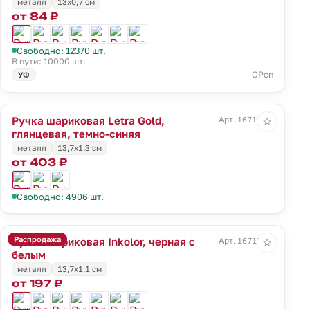
металл
13х0,7 см
от 84 ₽
Свободно: 12370 шт.
В пути: 10000 шт.
OPen
УФ
Ручка шариковая Letra Gold,
Арт. 16710.40
☆
глянцевая, темно-синяя
металл
13,7х1,3 см
от 403 ₽
Свободно: 4906 шт.
Распродажа
Ручка шариковая Inkolor, черная с
Арт. 16715.60
☆
белым
металл
13,7х1,1 см
от 197 ₽