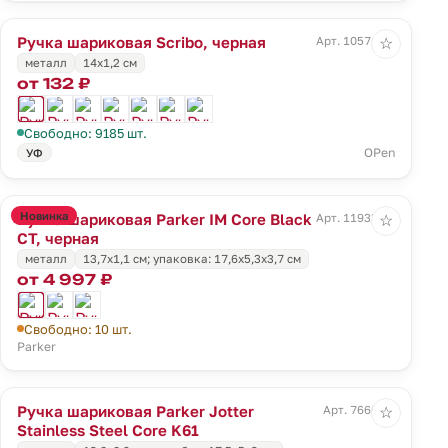
Ручка шариковая Scribo, черная
Арт. 10571.30
☆
металл
14х1,2 см
от 132 ₽
Свободно: 9185 шт.
OPen
УФ
Новинка
Ручка шариковая Parker IM Core Black
Арт. 11933.10
☆
CT, черная
металл
13,7x1,1 см; упаковка: 17,6x5,3x3,7 см
от 4 997 ₽
Свободно: 10 шт.
Parker
Ручка шариковая Parker Jotter
Арт. 7660.10
☆
Stainless Steel Core K61