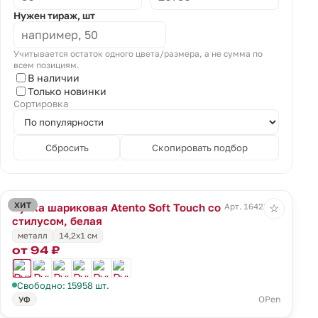
Нужен тираж, шт
Учитывается остаток одного цвета/размера, а не сумма по
всем позициям.
В наличии
Только новинки
Сортировка
Сбросить
Скопировать подбор
ХИТ
Ручка шариковая Atento Soft Touch со
Арт. 16428.60
☆
стилусом, белая
металл
14,2х1 см
от 94 ₽
Свободно: 15958 шт.
OPen
УФ