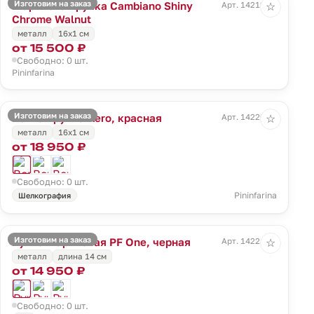
Изготовим на заказ
Шариковая ручка Cambiano Shiny
Арт. 14219.10
☆
Chrome Walnut
металл
16x1 cм
от 15 500 ₽
Свободно: 0 шт.
Pininfarina
Изготовим на заказ
Вечная ручка Aero, красная
Арт. 14220.50
☆
металл
16x1 cм
от 18 950 ₽
Свободно: 0 шт.
Pininfarina
Шелкография
Изготовим на заказ
Ручка шариковая PF One, черная
Арт. 14221.30
☆
металл
длина 14 см
от 14 950 ₽
Свободно: 0 шт.