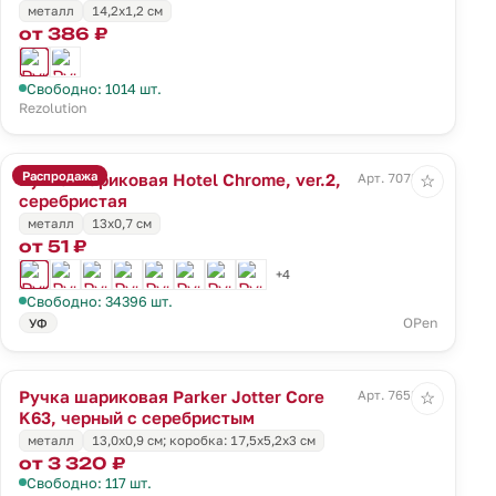
металл
14,2х1,2 см
от 386 ₽
Свободно: 1014 шт.
Rezolution
Распродажа
Ручка шариковая Hotel Chrome, ver.2,
Арт. 7078.10
☆
серебристая
металл
13х0,7 см
от 51 ₽
+4
Свободно: 34396 шт.
OPen
УФ
Ручка шариковая Parker Jotter Core
Арт. 7658.30
☆
K63, черный с серебристым
металл
13,0х0,9 см; коробка: 17,5х5,2х3 см
от 3 320 ₽
Свободно: 117 шт.