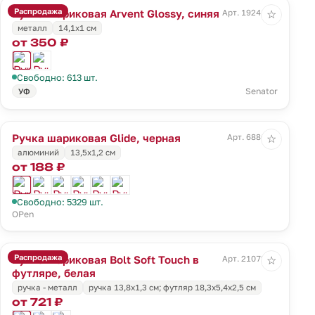
Распродажа
Ручка шариковая Arvent Glossy, синяя
Арт. 19241.40
☆
металл
14,1х1 см
от 350 ₽
Свободно: 613 шт.
Senator
УФ
Ручка шариковая Glide, черная
Арт. 6886.30
☆
алюминий
13,5х1,2 см
от 188 ₽
Свободно: 5329 шт.
OPen
Распродажа
Ручка шариковая Bolt Soft Touch в
Арт. 21072.60
☆
футляре, белая
ручка - металл
ручка 13,8х1,3 см; футляр 18,3х5,4х2,5 см
от 721 ₽