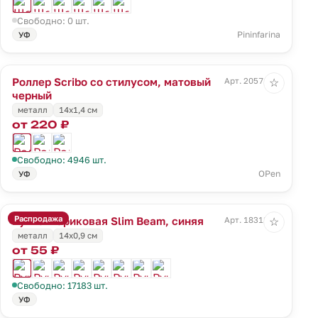
Свободно: 0 шт.
Pininfarina
УФ
Роллер Scribo со стилусом, матовый
Арт. 20571.33
☆
черный
металл
14х1,4 см
от 220 ₽
Свободно: 4946 шт.
OPen
УФ
Распродажа
Ручка шариковая Slim Beam, синяя
Арт. 18318.40
☆
металл
14х0,9 см
от 55 ₽
Свободно: 17183 шт.
УФ