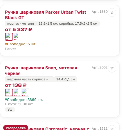
Ручка шариковая Parker Urban Twist
Арт. 16608.30
☆
Black GT
корпус - металл
13,6х1,5 см; коробка: 17,5х5х2,5 см
от 5 337 ₽
Свободно: 6 шт.
Parker
Ручка шариковая Snap, матовая
Арт. 20026.30
☆
черная
верхняя часть корпуса - …
14,4x1,1 см
от 138 ₽
Свободно: 3669 шт.
В пути: 5000 шт.
УФ
Распродажа
Ручка шариковая Chromatic, черная с
Арт. 15111.44
☆