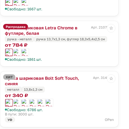
Свободно: 1667 шт.
Распродажа
Ручка шариковая Letra Chrome в
Арт. 21075.60
☆
футляре, белая
ручка - металл
ручка 13,7х1,3 см, футляр 18,3х5,4х2,5 см
от 784 ₽
Свободно: 1861 шт.
ХИТ
Ручка шариковая Bolt Soft Touch,
Арт. 3140.40
☆
синяя
металл
13,8х1,3 см
от 340 ₽
Свободно: 6786 шт.
В пути: 3000 шт.
OPen
УФ