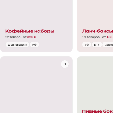
Кофейные наборы
Ланч-бокс
22 товара · от
320 ₽
19 товаров · от
183
Шелкография
УФ
УФ
DTF
Флек
Пивные бок