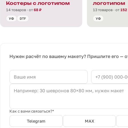
Костеры с логотипом
логотипом
14 товаров · от
68 ₽
13 товаров · от
152
УФ
DTF
УФ
Нужен расчёт по вашему макету? Пришлите его — о
Как с вами связаться?*
Telegram
MAX