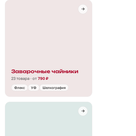
Заварочные чайники
23 товара · от
790 ₽
Флекс
УФ
Шелкография