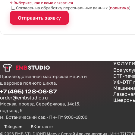
↑ Выберите, как с вами связаться
Согласен на обработку персональных данных (
политика
)
Отправить заявку
УСЛУГ
Все услу
DTF-печ
Производственная мастерская мерча и
УФ-DTF 
шевронов полного цикла.
Машинна
+7 (495) 128-06-87
Лазерна
order@embstudio.ru
Шевроны
Москва, проезд Серебрякова, 14с15,
подъезд 5
м. Ботанический сад · Пн–Пт 9:00–18:00
Telegram
ВКонтакте
© 2026 EMB STUDIO
ИП Марук Сергей Александрович · ИНН 771774