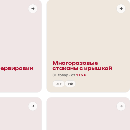
Многоразовые
сервировки
стаканы с крышкой
31 товар · от
115 ₽
DTF
УФ