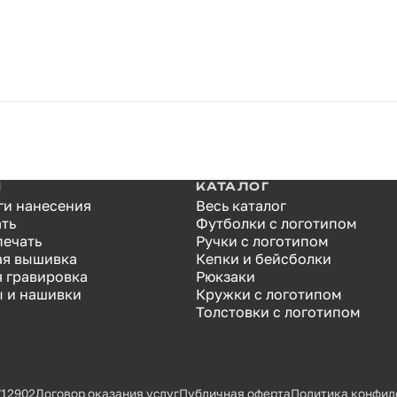
И
КАТАЛОГ
ги нанесения
Весь каталог
ать
Футболки с логотипом
печать
Ручки с логотипом
я вышивка
Кепки и бейсболки
я гравировка
Рюкзаки
 и нашивки
Кружки с логотипом
Толстовки с логотипом
712902
Договор оказания услуг
Публичная оферта
Политика конфид