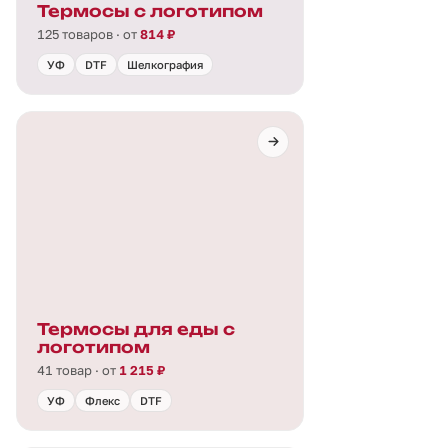
Термосы с логотипом
125 товаров · от
814 ₽
УФ
DTF
Шелкография
Термосы для еды с
логотипом
41 товар · от
1 215 ₽
УФ
Флекс
DTF