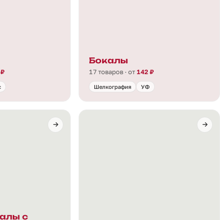
ы
Бокалы
 ₽
17 товаров · от
142 ₽
с
Шелкография
УФ
алы с