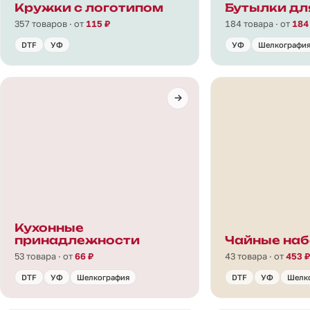
Кружки с логотипом
Бутылки дл
357 товаров · от
115 ₽
184 товара · от
184
DTF
УФ
УФ
Шелкографи
Кухонные
принадлежности
Чайные на
53 товара · от
66 ₽
43 товара · от
453 ₽
DTF
УФ
Шелкография
DTF
УФ
Шелк