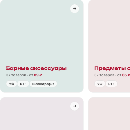
Барные аксессуары
Предметы 
37 товаров · от
89 ₽
37 товаров · от
65 ₽
УФ
DTF
Шелкография
УФ
DTF