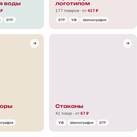
я воды
логотипом
 ₽
177 товаров · от
417 ₽
я
DTF
DTF
УФ
Шелкография
боры
Стаканы
41 товар · от
67 ₽
ография
УФ
Шелкография
DTF