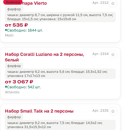
Новинка
Чайная пара Vierto
Арт. 23122.60
☆
фарфор
чашка: диаметр 8,7 см, ширина с ручкой 11,5 см, высота 7,5 см;
блюдце: 15х1,5 см; упаковка: 15х15х9 см
от 535 ₽
Свободно: 1844 шт.
Molti
Набор Coralli Luziano на 2 персоны,
Арт. 23349.60
☆
белый
фарфор
чашка: диаметр 9,2 см, высота 5,6 см; блюдце: 15,5x1,52 см;
упаковка 17х17х13 см
от 3 067 ₽
Свободно: 542 шт.
Altavolo
Набор Small Talk на 2 персоны
Арт. 23351.02
☆
фарфор
чашка: диаметр 9,2 см, высота 7,5 см; блюдце: 14,5x2 см;
упаковка 31,5х15,5х12 см