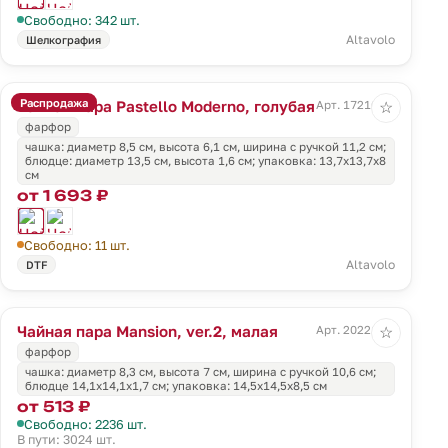
Свободно: 342 шт.
Altavolo
Шелкография
Распродажа
Чайная пара Pastello Moderno, голубая
Арт. 17216.41
☆
фарфор
чашка: диаметр 8,5 см, высота 6,1 см, ширина с ручкой 11,2 см;
блюдце: диаметр 13,5 см, высота 1,6 см; упаковка: 13,7х13,7х8
см
от 1 693 ₽
Свободно: 11 шт.
Altavolo
DTF
Чайная пара Mansion, ver.2, малая
Арт. 20221.60
☆
фарфор
чашка: диаметр 8,3 см, высота 7 см, ширина с ручкой 10,6 см;
блюдце 14,1х14,1х1,7 см; упаковка: 14,5x14,5x8,5 см
от 513 ₽
Свободно: 2236 шт.
В пути: 3024 шт.