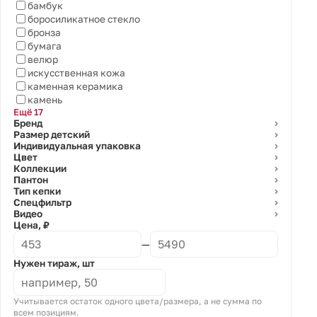
бамбук
боросиликатное стекло
бронза
бумага
велюр
искусственная кожа
каменная керамика
камень
Ещё 17
Бренд
⌄
Размер детский
⌄
Индивидуальная упаковка
⌄
Цвет
⌄
Коллекции
⌄
Пантон
⌄
Тип кепки
⌄
Спецфильтр
⌄
Видео
⌄
Цена, ₽
—
Нужен тираж, шт
Учитывается остаток одного цвета/размера, а не сумма по
всем позициям.