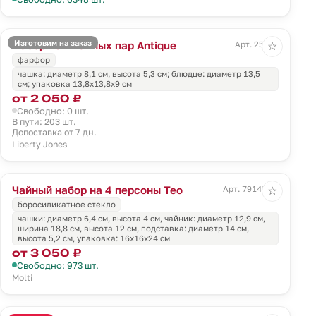
Изготовим на заказ
Набор из 2 чайных пар Antique
Арт. 25114
☆
фарфор
чашка: диаметр 8,1 см, высота 5,3 см; блюдце: диаметр 13,5
см; упаковка 13,8х13,8х9 см
от 2 050 ₽
Свободно: 0 шт.
В пути: 203 шт.
Допоставка от 7 дн.
Liberty Jones
Чайный набор на 4 персоны Teo
Арт. 79143.00
☆
боросиликатное стекло
чашки: диаметр 6,4 см, высота 4 см, чайник: диаметр 12,9 см,
ширина 18,8 см, высота 12 см, подставка: диаметр 14 см,
высота 5,2 см, упаковка: 16х16х24 см
от 3 050 ₽
Свободно: 973 шт.
Molti