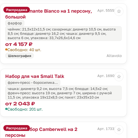
Распродажа
Набор Diamante Bianco на 1 персону,
Арт. 55555.04
☆
большой
фарфор
чайник: 21,5х12х11,5 см; сахарница: диаметр 10,5 см, высота
8,5 см; блюдце: диаметр 16,2 см; чашка: диаметр 9,5 см,
высота 6 см, упаковка: 33,7x26,6x14,6 см
от 4 157 ₽
Свободно: 40 шт.
Altavolo
Шелкография
Набор для чая Small Talk
Арт. 16902.00
☆
френч-пресс - боросилика…
чашка: диаметр 9,2 см, высота 7,5 см; блюдце: 14,5x2 см;
френч-пресс: высота 19 см, диаметр 7 см, ширина с ручкой
11,5 см, упаковка 19х12х8,5 см; пакет: 23х35х10 см
от 2 043 ₽
Свободно: 201 шт.
Распродажа
Чайный набор Camberwell на 2
Арт. 17337.00
☆
персоны