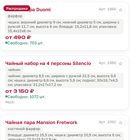
Распродажа
Чайная пара Duomi
Арт. 18667.00
☆
фарфор
чашка: верхний диаметр 9 см, нижний диаметр 5 см, ширина с
ручкой 11,7 см, высота 6 см; блюдце: 15,2х11,8 см; упаковка:
15,4х12х8 см
от 490 ₽
Свободно: 703 шт.
Чайный набор на 4 персоны Silencio
Арт. 18668.60
☆
чайник
чайник: диаметр 8,5 см, ширина с ручкой 22,5 см, высота 9,6
см; чашка: диаметр 6,6 см, высота 5,6 см; поднос: 30х16,7х4,5
см; упаковка: 31,2х17х17,2 см
от 3 150 ₽
Свободно: 1072 шт.
Molti
Чайная пара Mansion Fretwork
Арт. 10928.60
☆
костяной фарфор
блюдце: диаметр 15,5 см, чашка: диаметр 10,5 см, высота 6 см;
упаковка: 15,5х15,5х7,8 см