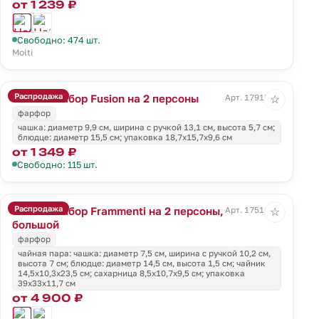
от 1 239 ₽
Свободно: 474 шт.
Molti
Распродажа
Чайный набор Fusion на 2 персоны
Арт. 17915.60
☆
фарфор
чашка: диаметр 9,9 см, ширина с ручкой 13,1 см, высота 5,7 см;
блюдце: диаметр 15,5 см; упаковка 18,7х15,7х9,6 см
от 1 349 ₽
Свободно: 115 шт.
Распродажа
Чайный набор Frammenti на 2 персоны,
Арт. 17516.02
☆
большой
фарфор
чайная пара: чашка: диаметр 7,5 см, ширина с ручкой 10,2 см,
высота 7 см; блюдце: диаметр 14,5 см, высота 1,5 см; чайник
14,5х10,3х23,5 см; сахарница 8,5х10,7х9,5 см; упаковка
39х33х11,7 см
от 4 900 ₽