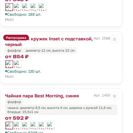
Свободно: 188 шт.
Molti
Распродажа
Набор из 4 кружек Inset с подставкой,
Арт. 15884.30
☆
черный
фарфор
диаметр 12 см, высота 22 см
от 854 ₽
Свободно: 130 шт.
Molti
Чайная пара Best Morning, синяя
Арт. 14001.40
☆
фарфор
чашка: диаметр 8,5 см, высота 6 см, ширина с ручкой 11,6 см;
блюдце: 15,5x1 см
от 592 ₽
Свободно: 6348 шт.