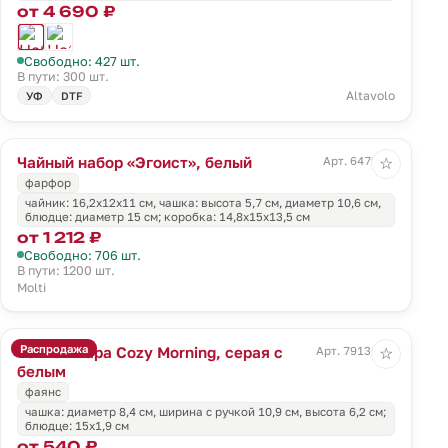
от 4 690 ₽
Свободно: 427 шт.
В пути: 300 шт.
Altavolo
УФ
DTF
Чайный набор «Эгоист», белый
Арт. 6479.61
☆
фарфор
чайник: 16,2х12х11 см, чашка: высота 5,7 см, диаметр 10,6 см,
блюдце: диаметр 15 см; коробка: 14,8х15х13,5 см
от 1 212 ₽
Свободно: 706 шт.
В пути: 1200 шт.
Molti
Распродажа
Чайная пара Cozy Morning, серая с
Арт. 79134.16
☆
белым
фаянс
чашка: диаметр 8,4 см, ширина с ручкой 10,9 см, высота 6,2 см;
блюдце: 15х1,9 см
от 540 ₽