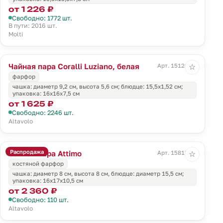
от 1 226 ₽
Свободно: 1772 шт.
В пути: 2016 шт.
Molti
Чайная пара Coralli Luziano, белая
Арт. 15120.60
☆
фарфор
чашка: диаметр 9,2 см, высота 5,6 см; блюдце: 15,5x1,52 см;
упаковка: 16х16х7,5 см
от 1 625 ₽
Свободно: 2246 шт.
Altavolo
Распродажа
Чайная пара Attimo
Арт. 15815.60
☆
костяной фарфор
чашка: диаметр 8 см, высота 8 см, блюдце: диаметр 15,5 см;
упаковка: 16х17х10,5 см
от 2 360 ₽
Свободно: 110 шт.
Altavolo