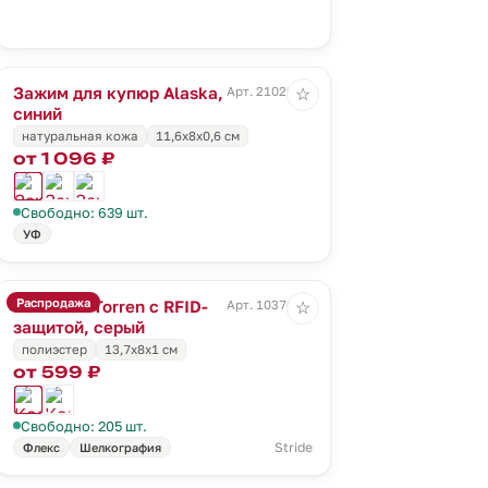
Зажим для купюр Alaska,
Арт. 21029.40
☆
синий
натуральная кожа
11,6х8х0,6 см
от 1 096 ₽
Свободно: 639 шт.
УФ
Распродажа
Кошелек Torren с RFID-
Арт. 10370.10
☆
защитой, серый
полиэстер
13,7х8х1 см
от 599 ₽
Свободно: 205 шт.
Stride
Флекс
Шелкография