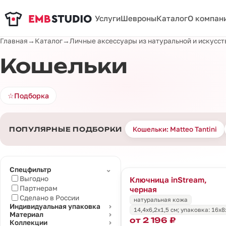
Услуги
Шевроны
Каталог
О компан
Главная
→
Каталог
→
Личные аксессуары из натуральной и искусс
Кошельки
☆
Подборка
Кошельки: Matteo Tantini
ПОПУЛЯРНЫЕ ПОДБОРКИ
⌄
Спецфильтр
Выгодно
Ключница inStream,
Партнерам
черная
Сделано в России
натуральная кожа
Индивидуальная упаковка
⌄
14,4х6,2х1,5 см; упаковка: 16х8
Материал
⌄
от 2 196 ₽
Коллекции
⌄