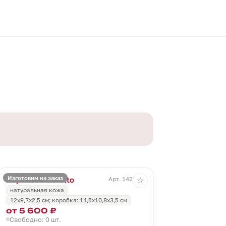
Изготовим на заказ
Портмоне Coretto
Арт. 1429.55
☆
натуральная кожа
12х9,7х2,5 см; коробка: 14,5х10,8х3,5 см
от 5 600 ₽
Свободно: 0 шт.