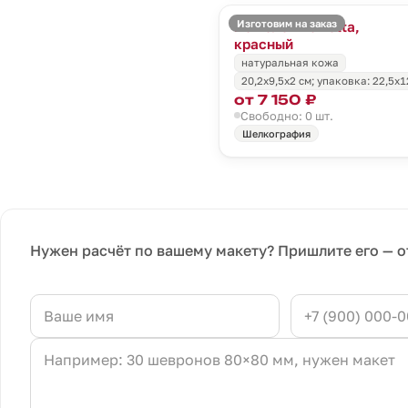
Изготовим на заказ
Кошелек Torretta,
красный
натуральная кожа
20,2х9,5х2 см; упаковка: 22,5х1
от 7 150 ₽
Свободно: 0 шт.
Шелкография
Нужен расчёт по вашему макету? Пришлите его — о