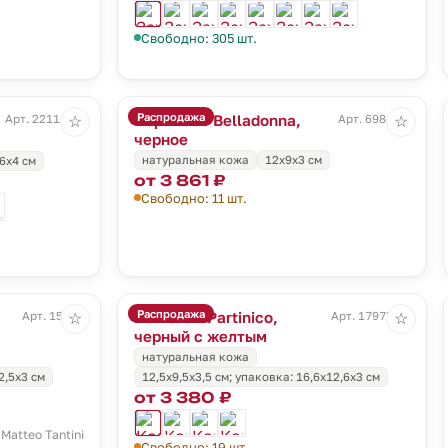
Свободно: 305 шт.
Распродажа
Портмоне Belladonna,
Арт. 22111.40
Арт. 6984.30
☆
☆
черное
натуральная кожа
12х9х3 см
,6х4 см
от 3 861 ₽
Свободно: 11 шт.
Распродажа
Кошелек Partinico,
Арт. 15266
Арт. 17975.38
☆
☆
черный с желтым
натуральная кожа
2,5х3 см
12,5х9,5х3,5 см; упаковка: 16,6х12,6х3 см
от 3 380 ₽
Matteo Tantini
Свободно: 19 шт.