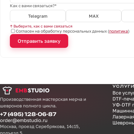
Как с вами связаться?*
Telegram
MAX
↑ Выберите, как с вами связаться
Согласен на обработку персональных данных (
политика
)
Отправить заявку
УСЛУГ
Все услу
DTF-печ
Производственная мастерская мерча и
УФ-DTF 
шевронов полного цикла.
Машинна
+7 (495) 128-06-87
Лазерна
order@embstudio.ru
Шевроны
Москва, проезд Серебрякова, 14с15,
подъезд 5