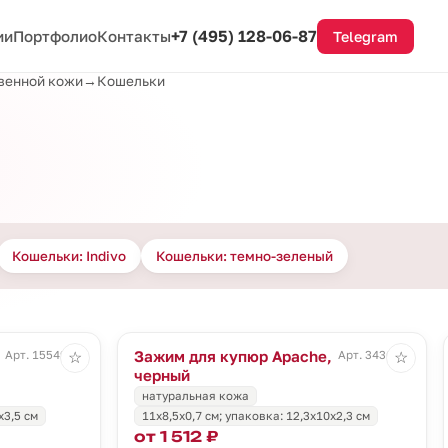
+7 (495) 128-06-87
ии
Портфолио
Контакты
Telegram
твенной кожи
→
Кошельки
Кошельки: Indivo
Кошельки: темно-зеленый
Зажим для купюр Apache,
Арт. 15549.30
Арт. 3436.30
☆
☆
черный
натуральная кожа
х3,5 см
11х8,5х0,7 см; упаковка: 12,3х10х2,3 см
от 1 512 ₽