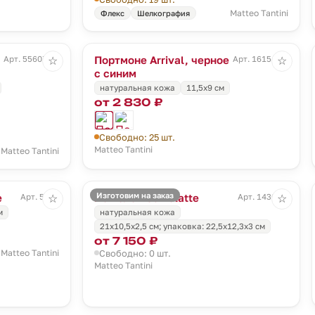
Matteo Tantini
Флекс
Шелкография
Портмоне Arrival, черное
Арт. 55607.40
Арт. 16154.34
☆
☆
с синим
натуральная кожа
11,5х9 см
от 2 830 ₽
Свободно: 25 шт.
Matteo Tantini
Matteo Tantini
Изготовим на заказ
е
Кошелек Caffelatte
Арт. 5266
Арт. 1430.10
☆
☆
м
натуральная кожа
21х10,5х2,5 см; упаковка: 22,5х12,3х3 см
от 7 150 ₽
Matteo Tantini
Свободно: 0 шт.
Matteo Tantini