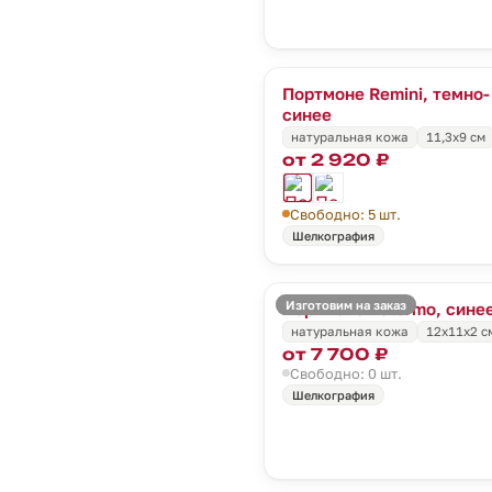
Портмоне Remini, темно-
синее
натуральная кожа
11,3х9 см
от 2 920 ₽
Свободно: 5 шт.
Шелкография
Изготовим на заказ
Портмоне Palermo, сине
натуральная кожа
12х11х2 с
от 7 700 ₽
Свободно: 0 шт.
Шелкография