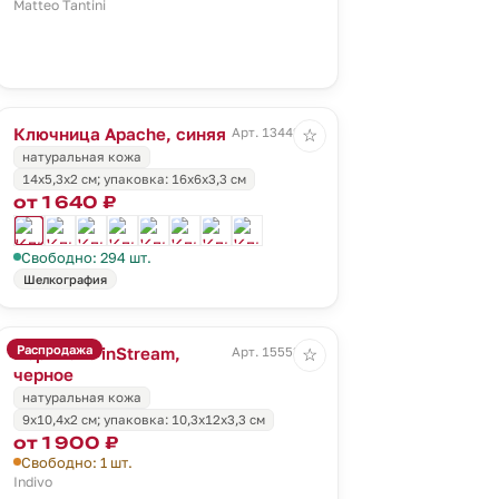
Matteo Tantini
Ключница Apache, синяя
Арт. 13442.40
☆
натуральная кожа
14х5,3x2 см; упаковка: 16х6х3,3 см
от 1 640 ₽
Свободно: 294 шт.
Шелкография
Распродажа
Портмоне inStream,
Арт. 15553.30
☆
черное
натуральная кожа
9х10,4х2 см; упаковка: 10,3х12х3,3 см
от 1 900 ₽
Свободно: 1 шт.
Indivo