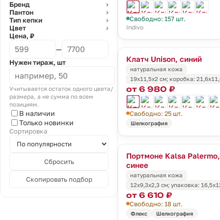
Бренд
⌄
Пантон
⌄
Свободно: 157 шт.
Тип кепки
⌄
Indivo
Цвет
⌄
Цена, ₽
—
Клатч Unison, синий
Нужен тираж, шт
натуральная кожа
19х11,5х2 см; коробка: 21,6х11
от 6 980 ₽
Учитывается остаток одного цвета/
размера, а не сумма по всем
позициям.
В наличии
Свободно: 25 шт.
Только новинки
Шелкография
Сортировка
Портмоне Kalsa Palermo,
Сбросить
синее
натуральная кожа
Скопировать подбор
12х9,3х2,3 см; упаковка: 16,5х1
от 6 610 ₽
Свободно: 18 шт.
Флекс
Шелкография